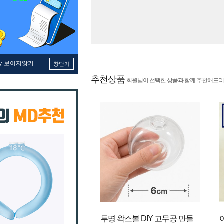
창 보이지않기
창닫기
추천상품
회원님이 선택한 상품과 함께 추천해드리
투명 왁스볼 DIY 고무공 만들