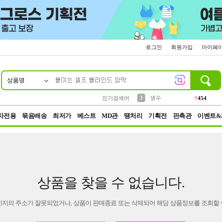
로그인
회원가입
마이페
상품명
10
1
2
5
6
7
8
9
파우치
케이스
벨트
실리콘
양말
모자
양산
여성패션
395
555
12
12
1
1
5
3
3
생수
454
인기검색어
4
등산
152
자전용
묶음배송
최저가
베스트
MD관
땡처리
기획전
판촉관
이벤트&
상품을 찾을 수 없습니다.
이지의 주소가 잘못되었거나, 상품이 판매종료 또는 삭제되어 해당 상품정보를 조회할 