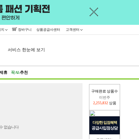
이지
장바구니
상품공급사센터
고객센터
서비스 한눈에 보기
제휴
꾹AI:
추천
구매완료 상품수
이번주
2,255,832
상품
지난주
2,326,527
상품
다양한 입점혜택
수 없습니다
공급사입점상담