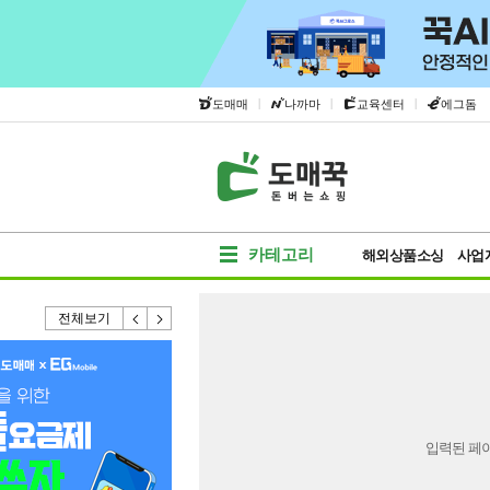
|
|
|
도매매
나까마
교육센터
에그돔
카테고리
해외상품소싱
사업
전체보기
입력된 페