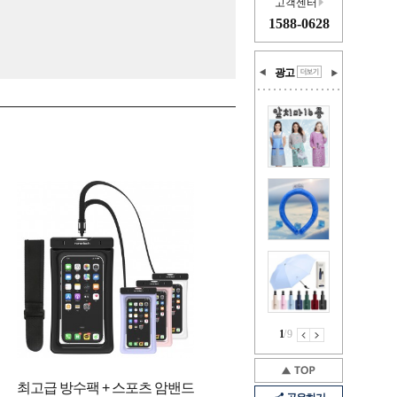
고객센터
1588-0628
광고
1
/
9
최고급 방수팩 + 스포츠 암밴드