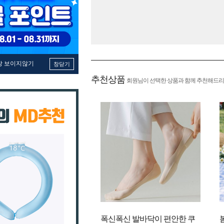
창 보이지않기
창닫기
추천상품
회원님이 선택한 상품과 함께 추천해드리
폭신폭신 발바닥이 편안한 쿠