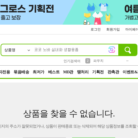
로그인
회원가입
마이페
상품명
10
1
4
5
6
7
8
9
키링
미니
말랑이
선풍기
가방
양말
짱구
텀블러
23
2
1
1
7
3
2
파우치
인기검색어
3
모자
자전용
묶음배송
최저가
베스트
MD관
땡처리
기획전
판촉관
이벤트&
상품을 찾을 수 없습니다.
이지의 주소가 잘못되었거나, 상품이 판매종료 또는 삭제되어 해당 상품정보를 조회할 