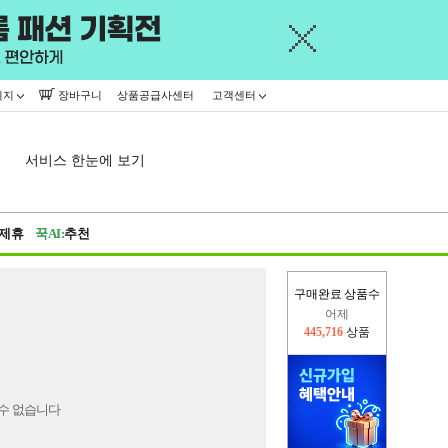
이지
장바구니
상품공급사센터
고객센터
서비스 한눈에 보기
제휴
꾹AI:
추천
구매완료 상품수
어제
445,716
상품
오늘(현재)
320,128
상품
수 없습니다