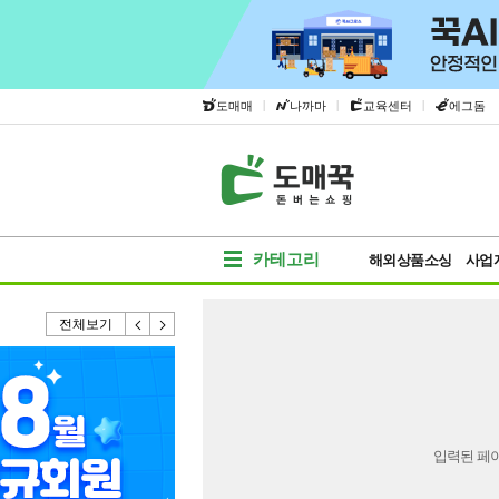
|
|
|
도매매
나까마
교육센터
에그돔
카테고리
해외상품소싱
사업
전체보기
입력된 페