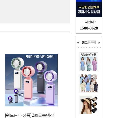
다양한 입점혜택
공급사입점상담
고객센터
1588-0628
광고
[윈드판다 정품] 2초급속냉각