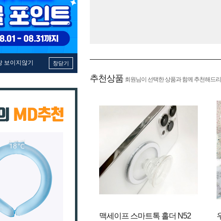
창 보이지않기
창닫기
추천상품
회원님이 선택한 상품과 함께 추천해드리
맥세이프 스마트톡 홀더 N52