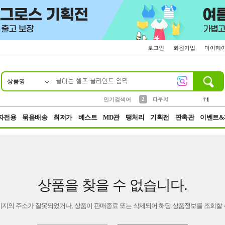
로그인
회원가입
마이페
상품명
10
1
4
5
6
7
8
9
키링
선풍기
말랑이
키캡
텀블러
가방
양말
양산
1
1
5
2
2
2
파우치
인기검색어
1
3
모자
2
자전용
묶음배송
최저가
베스트
MD관
땡처리
기획전
판촉관
이벤트&
상품을 찾을 수 없습니다.
이지의 주소가 잘못되었거나, 상품이 판매종료 또는 삭제되어 해당 상품정보를 조회할 