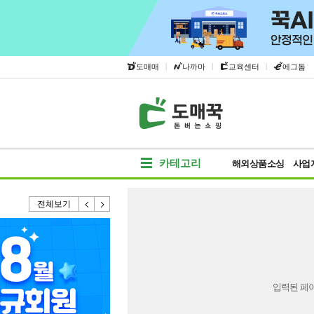
|
|
|
도매매
나까마
교육센터
에그돔
카테고리
해외상품소싱
사업
전체보기
입력된 페