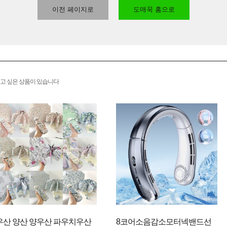
이전 페이지로
도매꾹 홈으로
고 싶은 상품이 있습니다
우산 양산 양우산 파우치우산
8코어소음감소모터넥밴드선