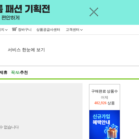
이지
장바구니
상품공급사센터
고객센터
서비스 한눈에 보기
제휴
꾹AI:
추천
구매완료 상품수
어제
402,926
상품
오늘(현재)
424,575
상품
수 없습니다