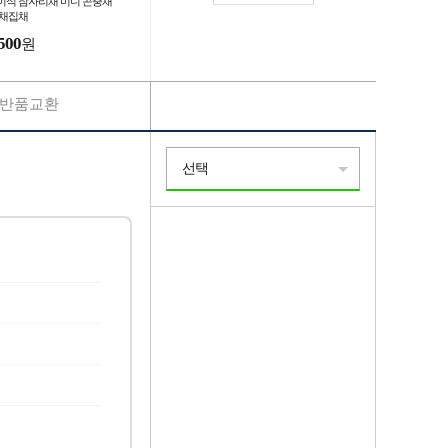
이식 잠자리채 미니 곤충채
 채집채
500
원
반품교환
선택