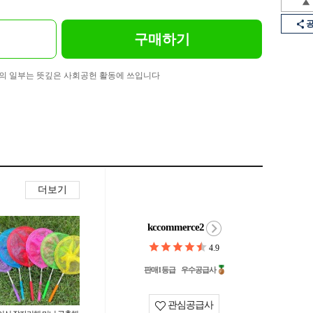
구매하기
의 일부는 뜻깊은 사회공헌 활동에 쓰입니다
더보기
kccommerce2
4.9
판매1등급
우수공급사
관심공급사