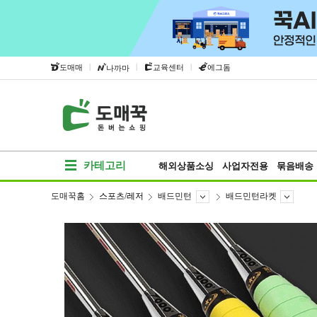
|
|
|
도매매
교육센터
에그돔
나까마
카테고리
해외상품소싱
사업자전용
묶음배송
도매꾹홈
스포츠/레저
배드민턴
배드민턴라켓