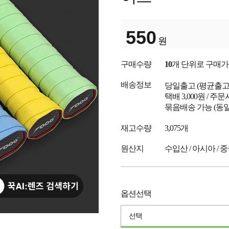
550
원
구매수량
10
개 단위로 구매
배송정보
당일출고
(평균출
택배 3,000원 / 주
묶음배송 가능 (동일
재고수량
3,075개
원산지
수입산 / 아시아 / 
옵션선택
선택