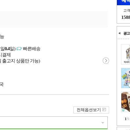
고
158
광고
가능
고일
0.4
일)
빠른배송
문시결제
 출고지 상품만 가능)
중국
전체옵션보기
1
/
9