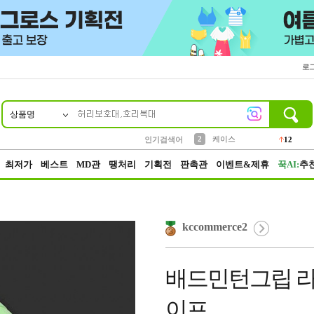
로
상품명
10
1
4
5
6
7
8
9
파우치
등산
벨트
실리콘
양말
모자
양산
여성패션
152
395
555
12
1
1
5
3
2
케이스
인기검색어
12
3
생수
454
최저가
베스트
MD관
땡처리
기획전
판촉관
이벤트&제휴
꾹AI:
추
kccommerce2
배드민턴그립 라
이프