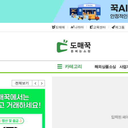
|
|
|
도매매
나까마
교육센터
에그돔
카테고리
해외상품소싱
사업
전체보기
입력된 페