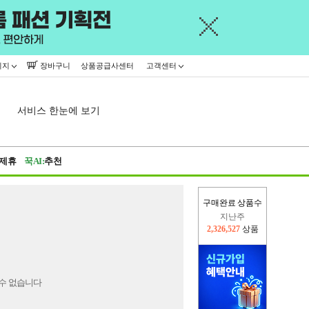
이지
장바구니
상품공급사센터
고객센터
서비스 한눈에 보기
제휴
꾹AI:
추천
구매완료 상품수
지난주
2,326,527
상품
이번주
2,228,602
상품
수 없습니다