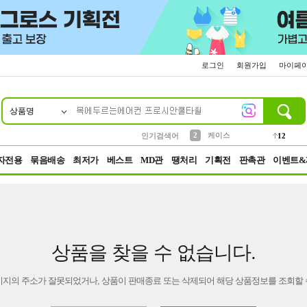
로그인
회원가입
마이페
상품명
10
1
4
5
6
7
8
9
파우치
등산
벨트
실리콘
양말
모자
양산
여성패션
152
395
555
12
1
1
5
3
2
케이스
인기검색어
12
3
생수
454
자전용
묶음배송
최저가
베스트
MD관
땡처리
기획전
판촉관
이벤트&
상품을 찾을 수 없습니다.
이지의 주소가 잘못되었거나, 상품이 판매종료 또는 삭제되어 해당 상품정보를 조회할 