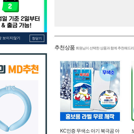
창 보이지않기
창닫기
추천상품
회원님이 선택한 상품과 함께 추천해드리
KC인증 무색소 아기 북극곰 아