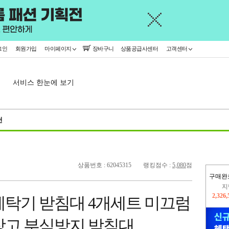
그인
회원가입
마이페이지
장바구니
상품공급사센터
고객센터
서비스 한눈에 보기
천
상품번호 : 62045315
랭킹점수 :
5,080
점
구매완
이
2,257
세탁기 받침대 4개세트 미끄럼
지
2,326
장고 부식방지 받침대