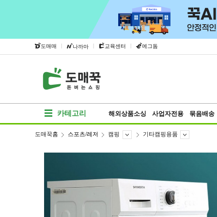
|
|
|
도매매
교육센터
에그돔
나까마
카테고리
해외상품소싱
사업자전용
묶음배송
도매꾹홈
스포츠/레저
캠핑
기타캠핑용품