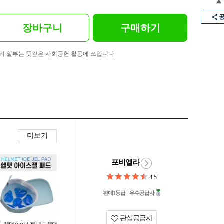
장바구니
구매하기
의 일부는 뜻깊은 사회공헌 활동에 쓰입니다
더보기
포비엘라
4.5
판매1등급
우수공급사
관심공급사