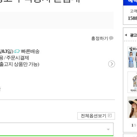
고
158
광고
흥정하기
일
0.3
일)
빠른배송
용 / 주문시결제
 출고지 상품만 가능)
국
전체옵션보기
1
/
9