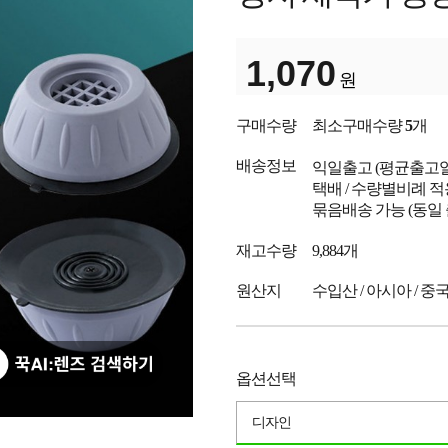
1,070
원
구매수량
최소구매수량
5
개
배송정보
익일출고
(평균출고
택배 / 수량별비례 적
묶음배송 가능 (동일
재고수량
9,884개
원산지
수입산 / 아시아 / 중
옵션선택
디자인