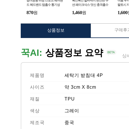
남녀공용 러닝 스포츠 헤어밴
폭신폭신 발바닥이 편안한 쿠
여름 무지
드 헤드밴드 땀흡수 통기성
션 페이크삭스 덧신 충격흡수
팔토시 
미끄럼방지 실리콘 덧신 양말
시
870
1,460
1,600
원
원
구매후기
상품정보
꾹AI:
상품정보 요약
상
제품명
세탁기 받침대 4P
사이즈
약 3cm X 8cm
재질
TPU
색상
그레이
제조국
중국