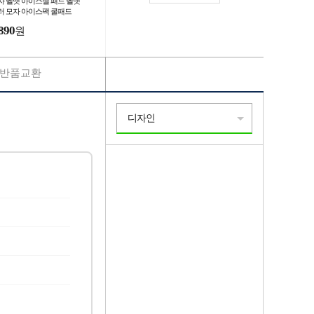
자 헬맷 아이스젤 패드 헬맷
러 모자 아이스팩 쿨패드
890
원
반품교환
디자인