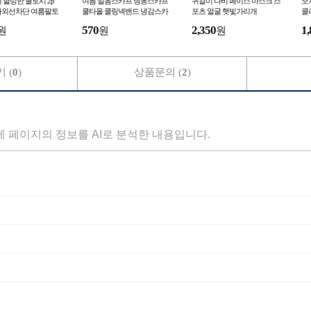
 헐렁한 쿨토시 2p
여름 얼음스카프 냉동스카프
귀걸이 나비 페이스 마스크 스
모
자외선차단 여름팔토
쿨타올 쿨링넥밴드 냉감스카
포츠 얼굴 햇빛가리개
쿨
프 멀티스카프
570
2,350
1,
원
원
원
 (
0
)
상품문의 (
2
)
세 페이지의 정보를 AI로 분석한 내용입니다.