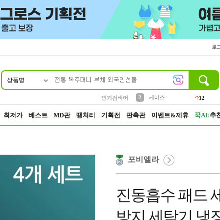
로
상품명
10
1
4
5
6
7
8
9
파우치
등산
벨트
실리콘
양말
모자
양산
여성패션
152
395
555
12
1
1
5
3
2
케이스
인기검색어
12
3
생수
454
최저가
베스트
MD관
땡처리
기획전
판촉관
이벤트&제휴
꾹AI:
추
포비엘라
진동흡수 패드 
방지 세탁기 냉