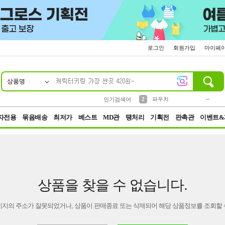
로그인
회원가입
마이페
상품명
10
1
4
5
6
7
8
9
키링
미니
말랑이
선풍기
가방
양말
짱구
텀블러
23
2
1
1
7
3
2
파우치
인기검색어
3
모자
자전용
묶음배송
최저가
베스트
MD관
땡처리
기획전
판촉관
이벤트&
상품을 찾을 수 없습니다.
이지의 주소가 잘못되었거나, 상품이 판매종료 또는 삭제되어 해당 상품정보를 조회할 