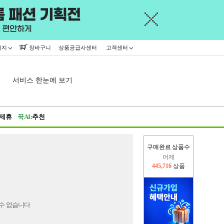
이지
장바구니
상품공급사센터
고객센터
서비스 한눈에 보기
제휴
꾹AI:
추천
구매완료 상품수
어제
445,716
상품
오늘(현재)
33,433
상품
수 없습니다