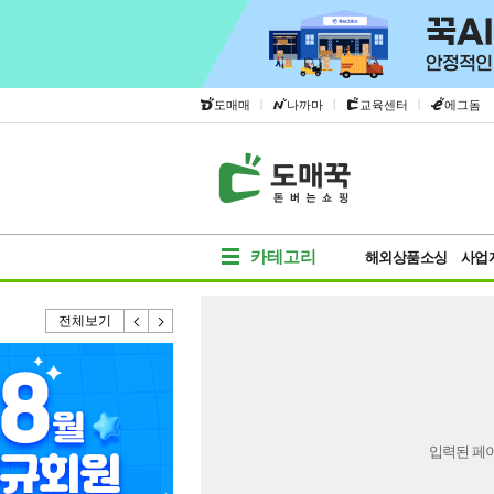
|
|
|
도매매
나까마
교육센터
에그돔
카테고리
해외상품소싱
사업
전체보기
입력된 페