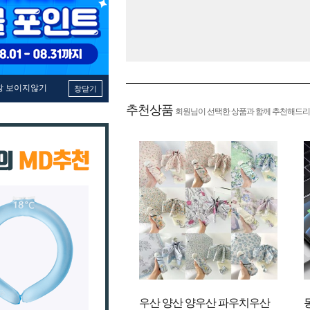
창 보이지않기
창닫기
추천상품
회원님이 선택한 상품과 함께 추천해드리
우산 양산 양우산 파우치우산