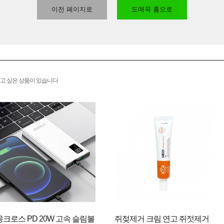
이전 페이지로
도매꾹 홈으로
고 싶은 상품이 있습니다
몽크로스 PD 20W 고속 슬림볼
쥐젖제거 크림 연고 쥐젓제거