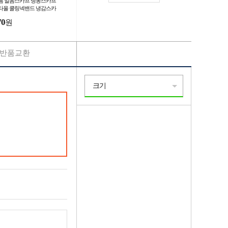
름 얼음스카프 냉동스카프
타올 쿨링넥밴드 냉감스카
 멀티스카프
70
원
반품교환
크기