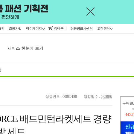
그인
회원가입
마이페이지
장바구니
상품공급사센터
고객센터
서비스 한눈에 보기
천
상품번호 : 60880188
랭킹점수 :
5,080
점
구매완
오늘
15,9
FORCE 배드민턴라켓세트 경량
445,
방 세트