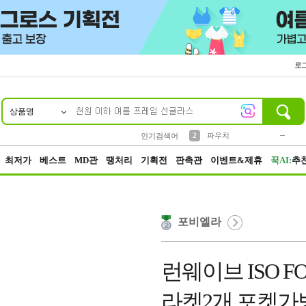
로
상품명
10
1
4
5
6
7
8
9
키링
미니
말랑이
선풍기
가방
양말
짱구
텀블러
23
2
1
1
7
3
2
파우치
인기검색어
3
모자
최저가
베스트
MD관
땡처리
기획전
판촉관
이벤트&제휴
꾹AI:
추
포비엘라
런웨이브 ISO 
라켓2개 포켓가