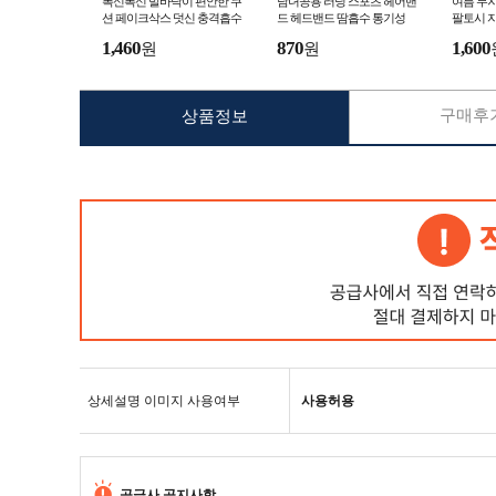
폭신폭신 발바닥이 편안한 쿠
남녀공용 러닝 스포츠 헤어밴
여름 무지
션 페이크삭스 덧신 충격흡수
드 헤드밴드 땀흡수 통기성
팔토시 
미끄럼방지 실리콘 덧신 양말
시
1,460
870
1,600
원
원
구매후기
상품정보
상세설명 이미지 사용여부
사용허용
공급사 공지사항