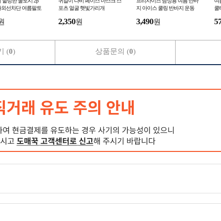
 헐렁한 쿨토시 2p
귀걸이 나비 페이스 마스크 스
프리사이즈 남성용 여름 반바
여
자외선차단 여름팔토
포츠 얼굴 햇빛가리개
지 아이스 쿨링 반바지 운동
쿨
헬스 스포츠 반바지
프
2,350
3,490
5
원
원
원
 (
0
)
상품문의 (
0
)