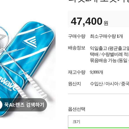
47,400
원
구매수량
최소구매수량
1
개
배송정보
익일출고
(평균출고
택배 / 수량별비례 적
묶음배송 가능 (동일
재고수량
9,999개
원산지
수입산 / 아시아 / 중
옵션선택
크기