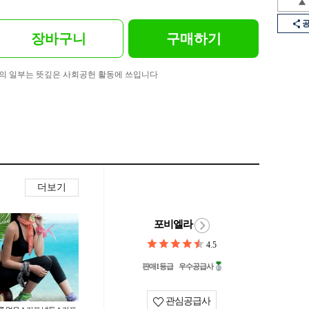
장바구니
구매하기
의 일부는 뜻깊은 사회공헌 활동에 쓰입니다
더보기
포비엘라
4.5
판매1등급
우수공급사
관심공급사