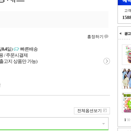
고
158
광고
흥정하기
일
0.4
일)
빠른배송
용 / 주문시결제
 출고지 상품만 가능)
국
전체옵션보기
1
/
10