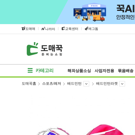
|
|
|
도매매
교육센터
에그돔
나까마
카테고리
해외상품소싱
사업자전용
묶음배송
도매꾹홈
스포츠/레저
배드민턴
배드민턴라켓