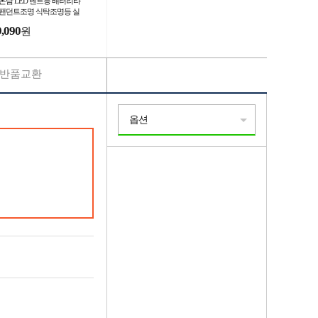
 온담 LED 텐트등 배터리타
 팬던트조명 식탁조명등 실
간판
9,090
원
반품교환
옵션