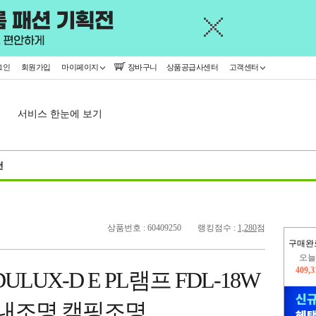
그인
회원가입
마이페이지
장바구니
상품공급사센터
고객센터
서비스 한눈에 보기
천
상품번호 : 60409250
랭킹점수 :
1,280
점
구매완
오늘
409,
LUX-D E PL램프 FDL-18W
402,
실내조명 캠핑조명