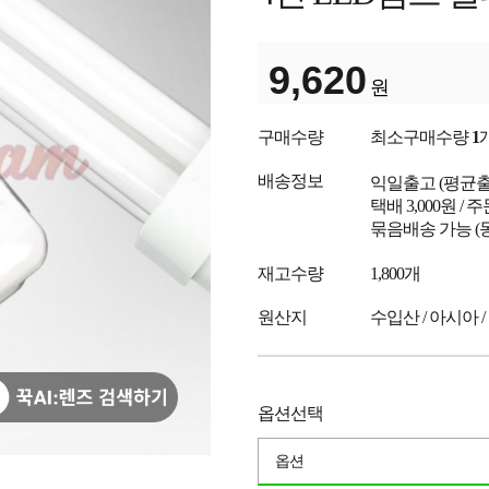
9,620
원
구매수량
최소구매수량
1
배송정보
익일출고
(평균
택배 3,000원 /
묶음배송 가능 (
재고수량
1,800개
원산지
수입산 / 아시아 /
옵션선택
옵션