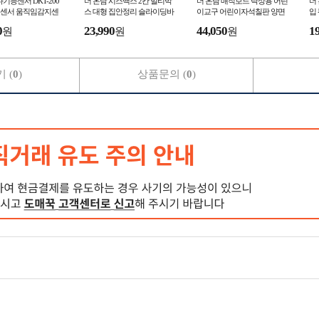
다기능센서 DKT-200
더 온담 시스맥스 2칸 멀티박
더 온담 매직보드 탁상용 어린
더
센서 움직임감지센
스 대형 집안정리 슬라이딩바
이교구 어린이자석칠판 양면
입
선센서
구니 적층형수납함
칠판
내
0
23,990
44,050
1
원
원
원
 (
0
)
상품문의 (
0
)