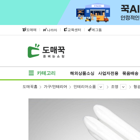
|
|
|
도매매
교육센터
에그돔
나까마
카테고리
해외상품소싱
사업자전용
묶음배송
도매꾹홈
가구/인테리어
인테리어소품
조명
형