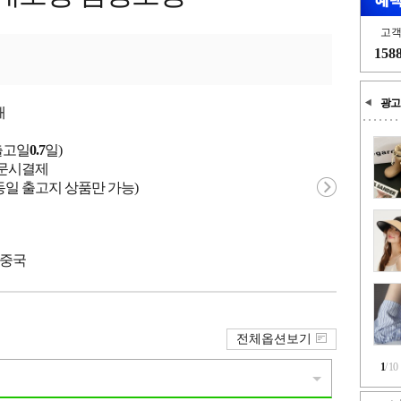
고
158
광고
개
출고일
0.7
일)
 주문시결제
동일 출고지 상품만 가능)
 중국
전체옵션보기
1
/
10