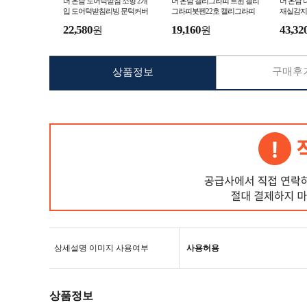
더 온담 도어턱받침 소형 2개
더 온담 캘리그라피 트윈 캘리
더 온담 
입 도어턱받침리빙 문턱커버
그라피붓펜22호 캘리그라피
재실감지
도어턱받침뚜껑
붓펜 캘리그라피워터붓펜
서 적외
22,580
19,160
43,32
원
원
구매후기
상품정보
상세설명 이미지 사용여부
사용허용
상품정보