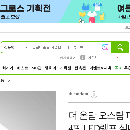
로
상품명
10
1
4
5
6
7
8
9
키링
선풍기
말랑이
키캡
텀블러
가방
양말
양산
1
1
5
2
2
2
파우치
인기검색어
1
3
모자
2
최저가
베스트
MD관
땡처리
기획전
판촉관
이벤트&제휴
꾹AI:
추
광등
theondam
더 온담 오스람 DU
4핀 LED램프 