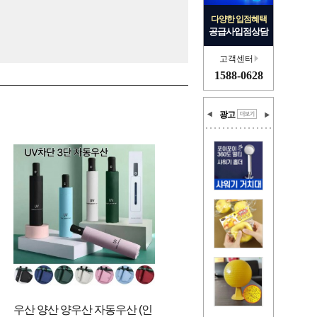
다양한 입점혜택
공급사입점상담
고객센터
1588-0628
광고
우산 양산 양우산 자동우산 (인