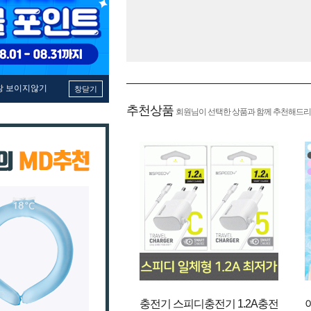
창 보이지않기
창닫기
추천상품
회원님이 선택한 상품과 함께 추천해드리
충전기 스피디충전기 1.2A충전