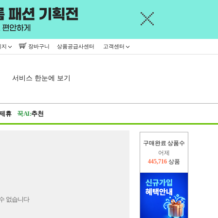
이지
장바구니
상품공급사센터
고객센터
서비스 한눈에 보기
제휴
꾹AI:
추천
구매완료 상품수
어제
445,716
상품
오늘(현재)
161,550
상품
수 없습니다