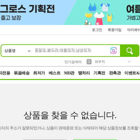
로그인
회원가입
마이페
상품명
10
1
4
5
6
7
8
9
키링
미니
말랑이
선풍기
가방
양말
짱구
텀블러
23
2
1
1
7
3
2
파우치
인기검색어
3
모자
자전용
묶음배송
최저가
베스트
MD관
땡처리
기획전
판촉관
이벤트&
상품을 찾을 수 없습니다.
이지의 주소가 잘못되었거나, 상품이 판매종료 또는 삭제되어 해당 상품정보를 조회할 