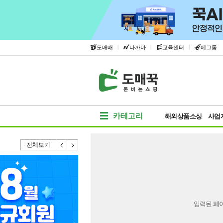
|
|
|
도매매
나까마
교육센터
에그돔
카테고리
해외상품소싱
사업
전체보기
입력된 페