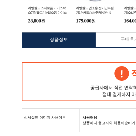
리빙월드 스티로폼 아이스박
리빙월드 업소용 전기만두찜
리빙월드
스7호(물고기) /업소용 아이스
기1단세트(소) /몸체+채반1
기(소) 
박스 대형
+뚜껑/만두찜통 스텐찜통 만
구매)
28,000
179,000
164,0
원
원
두기계
구매후기
상품정보
상세설명 이미지 사용여부
사용허용
상품마다 출고지와 화물배송비가 