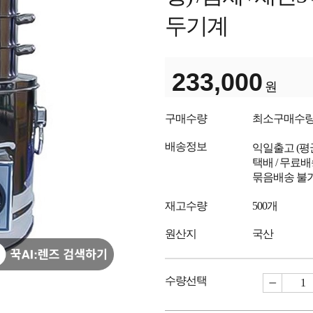
두기계
233,000
원
구매수량
최소구매수
배송정보
익일출고
(
택배 / 무료
묶음배송 불
재고수량
500개
원산지
국산
수량선택