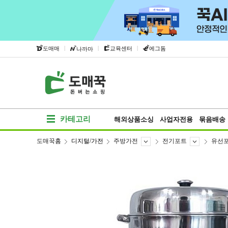
|
|
|
도매매
교육센터
에그돔
나까마
카테고리
해외상품소싱
사업자전용
묶음배송
도매꾹홈
디지털/가전
주방가전
전기포트
유선