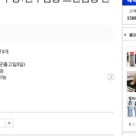
고
158
광고
량
1
개
평균출고일
1
일)
배송
가능
1
/
10