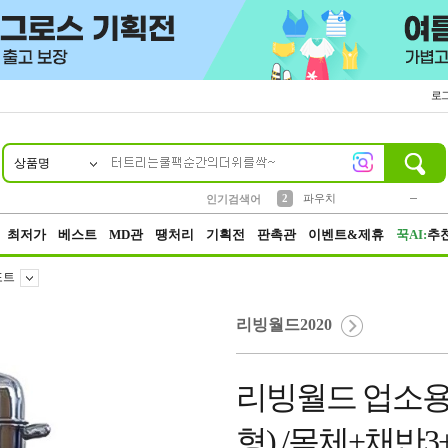
로
상품명
10
1
4
5
6
7
8
9
키링
미니
말랑이
선풍기
가방
양말
짱구
텀블러
23
2
1
1
7
3
2
파우치
인기검색어
3
모자
최저가
베스트
MD관
땡처리
기획전
판촉관
이벤트&제휴
꾹AI:
추
포트
리빙월드2020
리빙월드 업소용
형) /몸체+채반