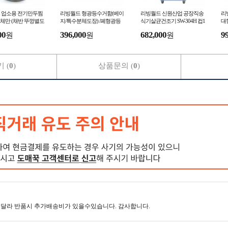
 업소용 전기만두찜
리빙월드 형광등수거함(베이
리빙월드 신원산업 공장직송
리빙
/본체만 (채반 뚜껑별도
지/특수분체도장) /폐형광등
식기살균건조기 SW-304H 컵1
대
수거함 건전지수거함 아파트
50개
리
00
396,000
682,000
9
원
원
원
건전지수거함 폐건전지
트
 (
0
)
상품문의 (
0
)
달라 반품시 추가배송비가 있을수있습니다. 감사합니다.