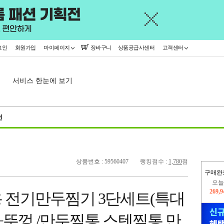
그인
회원가입
마이페이지
장바구니
상품공급사센터
고객센터
서비스 한눈에 보기
천
상품번호 : 59560407
랭킹점수 :
1,780
점
구매완
오늘
269,
 전기만두찜기 3단세트(특대
445,
3+뚜껑 /만두찜통 스텐찜통 만