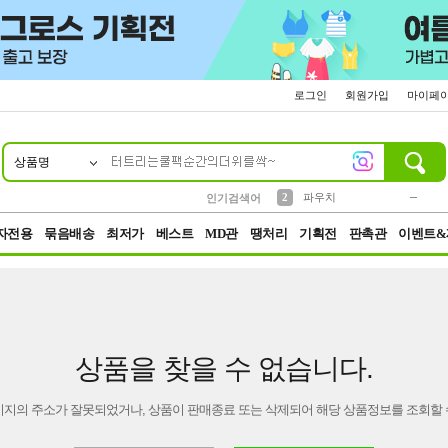
로그인
회원가입
마이페
상품명
10
1
4
5
6
7
8
9
키링
미니
말랑이
선풍기
가방
양말
짱구
텀블러
23
2
1
1
7
3
2
파우치
인기검색어
3
모자
자전용
묶음배송
최저가
베스트
MD관
땡처리
기획전
판촉관
이벤트&
상품을 찾을 수 없습니다.
이지의 주소가 잘못되었거나, 상품이 판매종료 또는 삭제되어 해당 상품정보를 조회할 