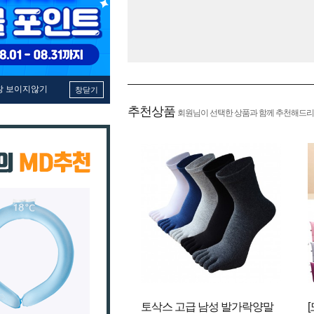
창 보이지않기
창닫기
추천상품
회원님이 선택한 상품과 함께 추천해드리
토삭스 고급 남성 발가락양말