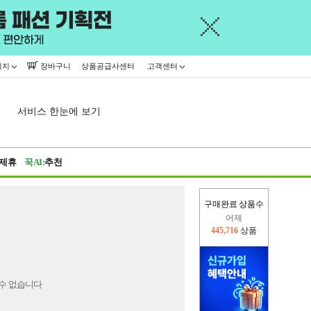
이지
장바구니
상품공급사센터
고객센터
서비스 한눈에 보기
제휴
꾹AI:
추천
구매완료 상품수
어제
445,716
상품
오늘(현재)
376,601
상품
수 없습니다