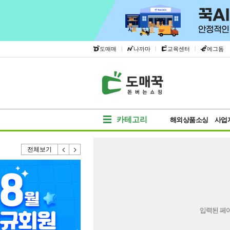
|
|
|
도매매
나까마
교육센터
에그돔
카테고리
해외상품소싱
사업
전체보기
입력된 페