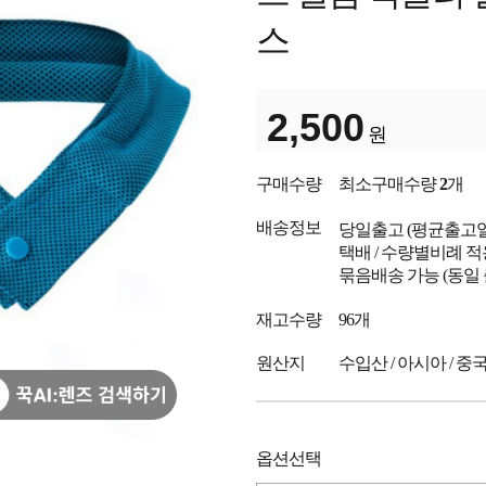
스
2,500
원
구매수량
최소구매수량
2
개
배송정보
당일출고
(평균출고
택배 / 수량별비례 적
묶음배송 가능 (동일
재고수량
96개
원산지
수입산 / 아시아 / 중
옵션선택