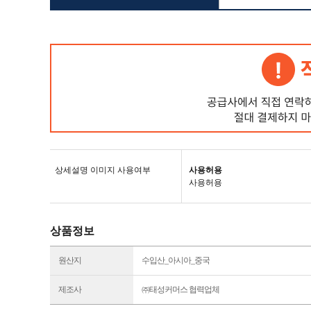
상세설명 이미지 사용여부
사용허용
사용허용
상품정보
원산지
수입산_아시아_중국
제조사
㈜태성커머스 협력업체