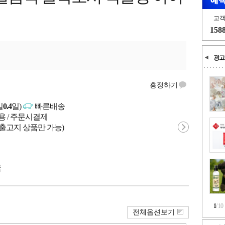
고
158
광고
흥정하기
일
0.4
일)
빠른배송
용 / 주문시결제
 출고지 상품만 가능)
국
1
/
10
전체옵션보기