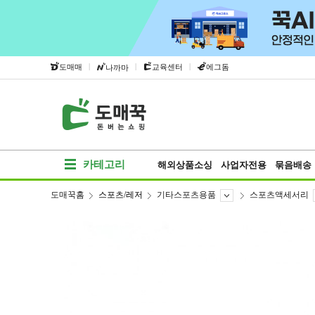
|
|
|
도매매
교육센터
에그돔
나까마
카테고리
해외상품소싱
사업자전용
묶음배송
도매꾹홈
스포츠/레저
기타스포츠용품
스포츠액세서리