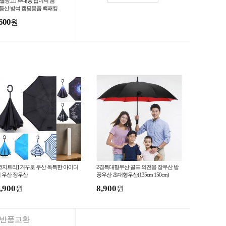
별별창고] 휴대용 접이식 캠
 등산 방석 캠핑용품 백패킹
트 야외돗자리 1인용 소형
600
원
코지트리] 거꾸로 우산 독특한 아이디
2겹특대형우산 골프 의전용 장우산 방
 우산 장우산
풍우산 초대형우산(135cm 150cm)
,900
8,900
원
원
반품교환