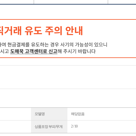
모델명
해당없음
2 / 10
상품포장 부피/무게