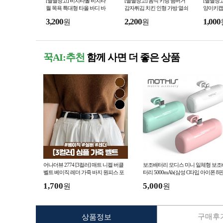
[별별창고] 비치타올 비치타
[별별창고] 음식 키링 햄버거
[별별창고
월 목욕 특대형 타올 바디 바
감자튀김 치킨 인형 가방 열쇠
양이키캡 
스 대형 수건 큰수건 샤워 바
고리 키홀더 핸드폰 꾸미기 바
방꾸미기
3,200
2,200
1,000
원
원
디타월
지 백꾸
꾹AI:추천
함께 사면 더 좋은 상품
어나더뷰 2774 [3컬러] 매트 니켈 버클
보조배터리 모디스 미니 일체형 보조
벨트 베이직 레더 가죽 바지 원피스 포
터리 5000mAh(삼성 C타입 아이폰 8
인트
도킹형 거치형 보조밧데리)
1,700
5,000
원
원
구매후기
상품정보