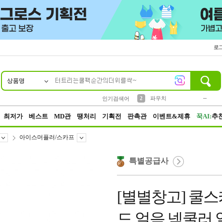
로
상품명
10
1
4
5
6
7
8
9
키링
미니
말랑이
선풍기
가방
양말
짱구
텀블러
23
2
1
1
7
3
2
파우치
인기검색어
3
모자
최저가
베스트
MD관
땡처리
기획전
판촉관
이벤트&제휴
꾹AI:
추
아이스머플러/스카프
특별공급사
[별별창고] 쿨스
드 얼음 넥쿨러