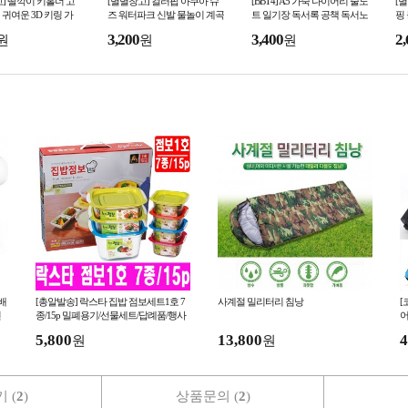
] 딸깍이 키홀더 고
[별별창고] 컬러팝 아쿠아 슈
[BBT4] A5 가죽 다이어리 줄노
[
귀여운 3D 키링 가
즈 워터파크 신발 물놀이 계곡
트 일기장 독서록 공책 독서노
핑
수영 수영장 서핑 워터 해수욕
트 독서기록장 연습장 오답노
매
3,200
3,400
2,
원
원
원
장
트
배
[총알발송] 락스타 집밥 점보세트1호 7
사계절 밀리터리 침낭
[
핀
종/15p 밀폐용기/선물세트/답례품/행사
어
용품/판촉물
5,800
13,800
4
원
원
 (
2
)
상품문의 (
2
)