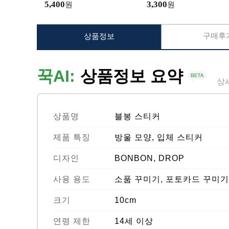
5,400
3,300
원
원
구매후기
상품정보
꾹AI:
상품정보 요약
상
상품명
블봉 스티커
제품 특징
방울 모양, 입체 스티커
디자인
BONBON, DROP
사용 용도
소품 꾸미기, 포토카드 꾸미기,
크기
10cm
연령 제한
14세 이상