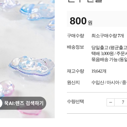
800
원
구매수량
최소구매수량
7
개
배송정보
당일출고
(평균출
택배 3,000원 / 주
묶음배송 가능 (동일
재고수량
19,642개
원산지
수입산 / 아시아 / 
수량선택