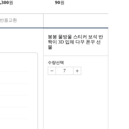
,300
90
원
원
반품교환
봉봉 물방울 스티커 보석 반
짝이 3D 입체 다꾸 폰꾸 선
물
수량선택