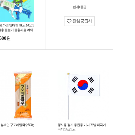
판매1등급
관심공급사
 파워 워터건 48cm NO.51
 물총 물놀이 물총싸움 야외
난감
500
원
성제면 구포메밀국수500g
행사용 경기 응원용 미니 깃발 태극기
국기 14x21cm