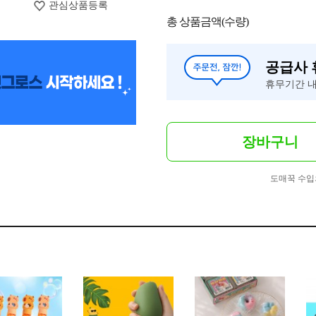
관심상품등록
총 상품금액(수량)
공급사
휴무기간 내
장바구니
도매꾹 수입