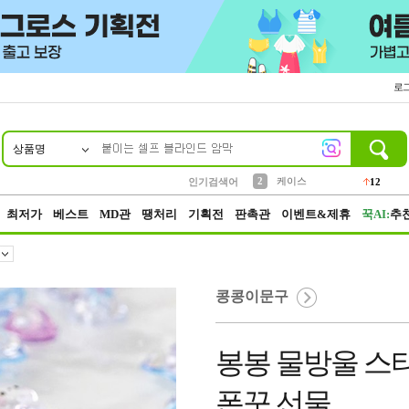
로
상품명
10
1
4
5
6
7
8
9
파우치
등산
벨트
실리콘
양말
모자
양산
여성패션
152
395
555
12
1
1
5
3
2
케이스
인기검색어
12
3
생수
454
최저가
베스트
MD관
땡처리
기획전
판촉관
이벤트&제휴
꾹AI:
추
콩콩이문구
봉봉 물방울 스티
폰꾸 선물