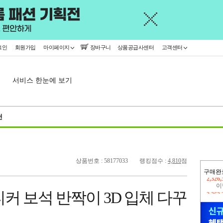
그인
회원가입
마이페이지
장바구니
상품공급사센터
고객센터
서비스 한눈에 보기
천
상품번호 : 58177033
랭킹점수 :
4,810
점
구매완
이
2,262
커 보석 반짝이 3D 입체 다꾸
지
2,326