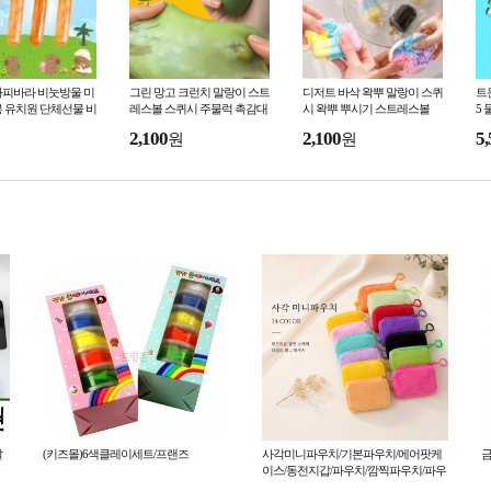
카피바라 비눗방울 미
그린 망고 크런치 말랑이 스트
디저트 바삭 왁뿌 말랑이 스퀴
트윈
 유치원 단체선물 비
레스볼 스퀴시 주물럭 촉감대
시 왁뿌 뿌시기 스트레스볼
5
박 슬랑이
장
2,100
2,100
5,
원
원
날
(키즈몰)6색클레이세트/프랜즈
사각미니파우치/기본파우치/에어팟케
금
이스/동전지갑/파우치/깜찍파우치/파우
치/CAS-111124