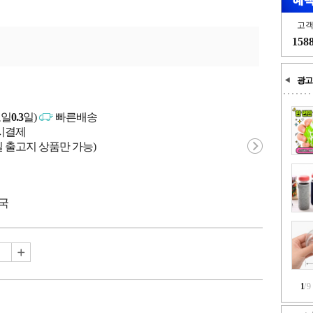
고
158
광고
고일
0.3
일)
빠른배송
문시결제
 출고지 상품만 가능)
중국
1
/
9