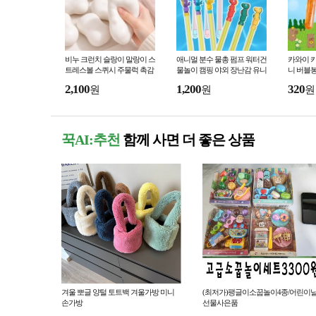
비누 크런치 슬랑이 말랑이 스
애니멀 분수 물총 펌프 워터건
카와이 
트레스볼 스퀴시 주물럭 촉감
물놀이 캠핑 야외 장난감 유니
니 버블봉
대박 슬랑이
콘 공룡 상어
누방울
2,100
1,200
320
원
원
원
꾹AI:추천
함께 사면 더 좋은 상품
겨울 뽀글 양털 토트백 겨울가방 미니
(최저가)팽글이소꿉놀이4종/어린이
손가방
선물사은품