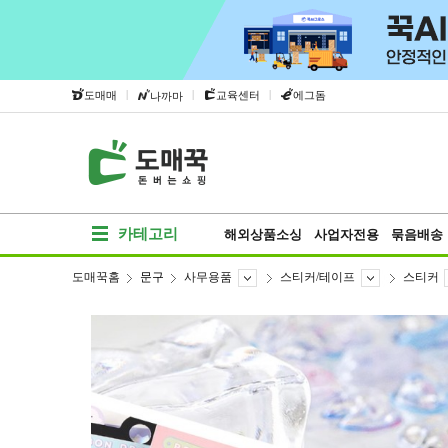
|
|
|
도매매
교육센터
에그돔
나까마
카테고리
해외상품소싱
사업자전용
묶음배송
도매꾹홈
문구
사무용품
스티커/테이프
스티커