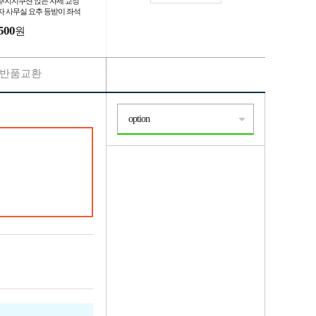
추지지쿠션 앉는 자세 교정
자 사무실 요추 등받이 좌석
500
원
반품교환
option