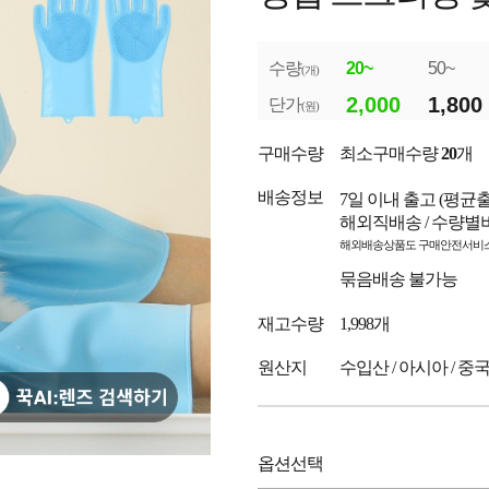
수량
20~
50~
(개)
2,000
1,800
단가
(원)
구매수량
최소구매수량
20
개
배송정보
7일 이내 출고
(평균
해외직배송 / 수량별
해외배송상품도 구매안전서비스
묶음배송 불가능
재고수량
1,998개
원산지
수입산 / 아시아 / 중
옵션선택