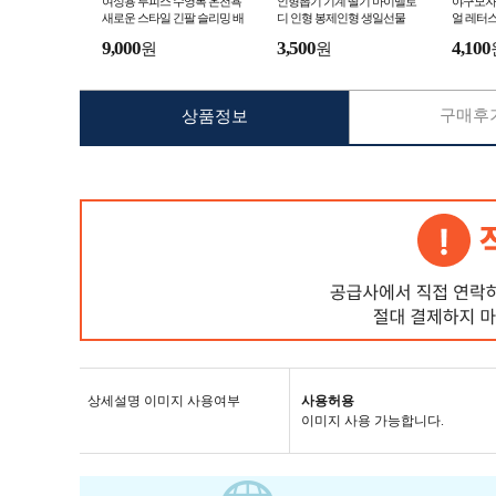
여성용 투피스 수영복 온천욕
인형뽑기 기계 딸기 마이멜로
야구모자
새로운 스타일 긴팔 슬리밍 배
디 인형 봉제인형 생일선물
얼 레터스
가리기 수영장 전용 복서 수영
캡 스포
9,000
3,500
4,100
원
원
복
구매후기
상품정보
상세설명 이미지 사용여부
사용허용
이미지 사용 가능합니다.