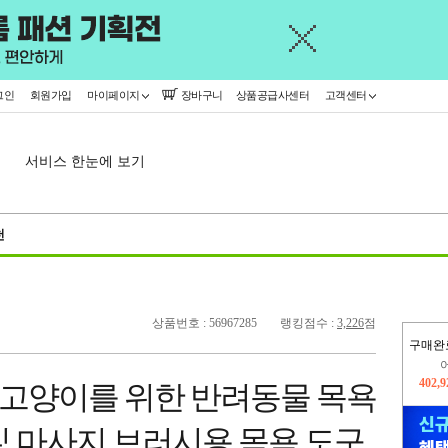
그인
회원가입
마이페이지
장바구니
상품공급사센터
고객센터
서비스 한눈에 보기
천
상품번호 : 56967285
랭킹점수 :
3,226
점
구매완
오늘
397,
고양이를 위한 반려동물 목욕
402,
및 마사지 브러시용 목욕 도구