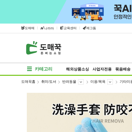
|
|
|
도매매
교육센터
에그돔
나까마
카테고리
해외상품소싱
사업자전용
묶음배송
도매꾹홈
취미/도서
반려동물
미용/목욕
기타미