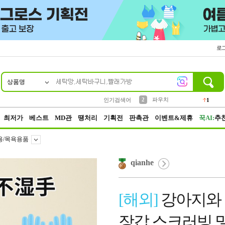
로
상품명
10
1
4
5
6
7
8
9
키링
선풍기
말랑이
키캡
텀블러
가방
양말
양산
1
1
5
2
2
2
파우치
인기검색어
1
3
모자
2
최저가
베스트
MD관
땡처리
기획전
판촉관
이벤트&제휴
꾹AI:
추
용/목욕용품
qianhe
[해외]
강아지와 
장갑 스크러빙 