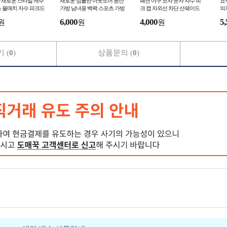
 새로운 스타일 캐주
새로운 심플한 아웃도어 등산
패션 야구 모자 문자 자수 피
요
 올매치 자수 피크드
가방 남녀용 백팩 스포츠 가방
크 캡 자외선 차단 선쉐이드
의
츠 선크림
레저 여행 백팩
세련된 올매치 선햇
6,000
4,000
5,
원
원
원
 (
0
)
상품문의 (
0
)