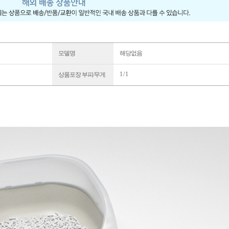
모델명
해당없음
1 / 1
상품포장 부피/무게