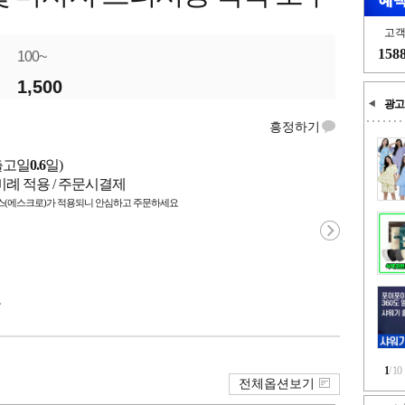
고
158
100~
1,500
광고
흥정하기
출고일
0.6
일)
비례 적용 / 주문시결제
(에스크로)가 적용되니 안심하고 주문하세요
국
1
/
10
전체옵션보기