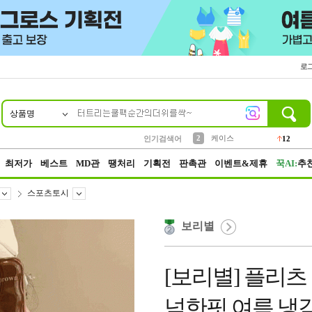
로
상품명
10
1
4
5
6
7
8
9
파우치
등산
벨트
실리콘
양말
모자
양산
여성패션
152
395
555
12
1
1
5
3
2
케이스
인기검색어
12
3
생수
454
최저가
베스트
MD관
땡처리
기획전
판촉관
이벤트&제휴
꾹AI:
추
스포츠토시
보리별
[보리별] 플리츠
넉한핏 여름 냉