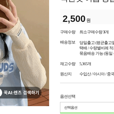
2,500
원
구매수량
최소구매수량
3
개
배송정보
당일출고
(평균출고
택배 / 수량별비례 적
묶음배송 가능 (동일
재고수량
5,365개
원산지
수입산 / 아시아 / 중
옵션선택
선택옵션