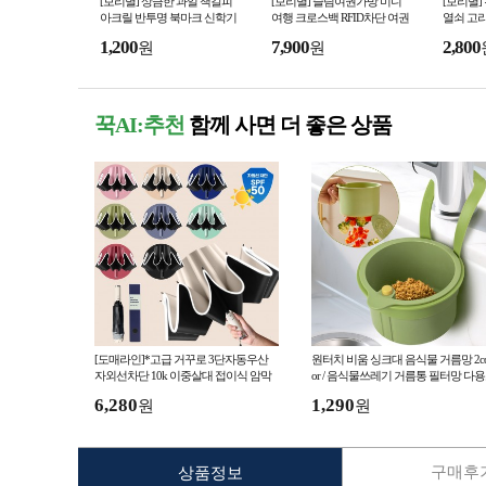
[보리별] 상큼한 과일 책갈피
[보리별] 슬림여권가방 미니
[보리별]
아크릴 반투명 북마크 신학기
여행 크로스백 RFID차단 여권
열쇠 고리
독서 동호회 학생 학용품 사과
지갑 안티스키밍 여행용 스트
선물 가톨
1,200
7,900
2,800
원
원
자몽 레몬 수박
랩 가방
체선물
꾹AI:추천
함께 사면 더 좋은 상품
[도매라인]*고급 거꾸로 3단자동우산
원터치 비움 싱크대 음식물 거름망 2co
자외선차단 10k 이중살대 접이식 암막
or / 음식물쓰레기 거름통 필터망 다
우산 양우산 거꾸로접히는우산
수세미거치대
6,280
1,290
원
원
구매후기
상품정보