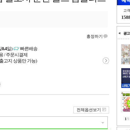
고
158
광고
흥정하기
일
0.4
일)
빠른배송
용 / 주문시결제
 출고지 상품만 가능)
국
전체옵션보기
1
/
9