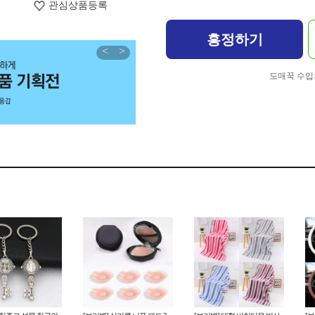
관심상품등록
흥정하기
<
>
도매꾹 수입