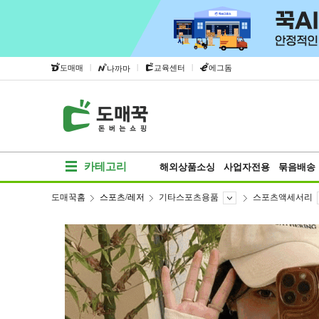
|
|
|
도매매
교육센터
에그돔
나까마
카테고리
해외상품소싱
사업자전용
묶음배송
도매꾹홈
스포츠/레저
기타스포츠용품
스포츠액세서리
베스트