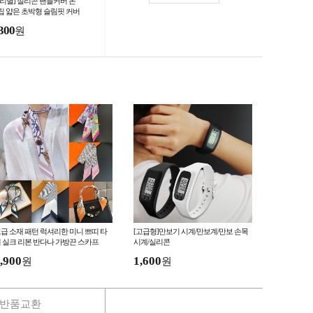
보리별] 실리콘 핸들커버 논
립 얇은 초박형 슬림핏 커버
쉬운설치 열선 원형 D컷 공
300
원
급 소재 패턴 럭셔리한 미니 쁘띠 타
[고급형]만보기 시계/만보계/만보 손목
 실크 리본 반다나 가방끈 스카프
시계/실리콘
,900
1,600
원
원
반품교환