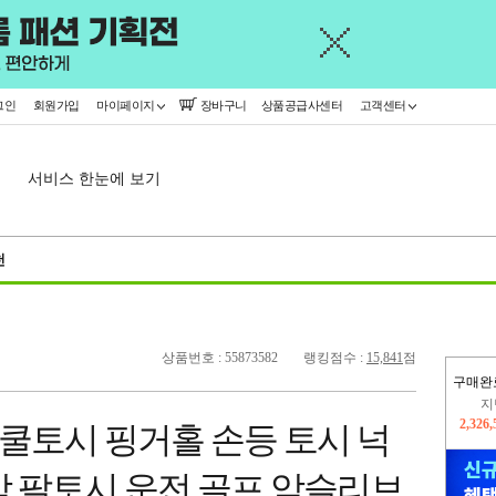
그인
회원가입
마이페이지
장바구니
상품공급사센터
고객센터
서비스 한눈에 보기
천
상품번호 : 55873582
랭킹점수 :
15,841
점
구매완
이
2,227
 쿨토시 핑거홀 손등 토시 넉
지
2,326
감 팔토시 운전 골프 암슬리브