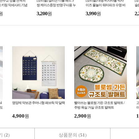
 천주교 성물 천국의
[보리별] 실리콘 니플 패드 3
[보리별] 대형 비치타올 빅사
[
 키링 악세사리 기념
쌍 케이스증정 반영구사용 누
이즈 물놀이 워터파크 수영 바
슬
릭 십자가 분도패 단
디스킨 니플 스킨 패치 실리콘
디 큰수건 극세사 타월
손
3,200
3,990
2,
원
원
원
브라
용
l
영양제 약보관 주머니형 패브릭 약 달력
빨아쓰는 블로썸 가든 규조토 발매트 /
고
용도
주방 욕실 거실 규조토 발매트
이
4,900
2,900
1
원
원
 (
2
)
상품문의 (
51
)