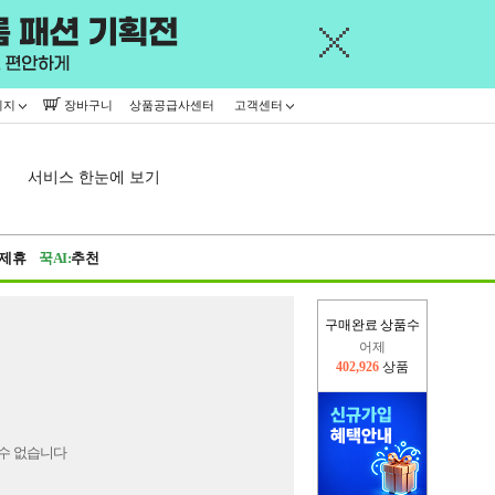
이지
장바구니
상품공급사센터
고객센터
서비스 한눈에 보기
제휴
꾹AI:
추천
구매완료 상품수
어제
402,926
상품
오늘(현재)
353,310
상품
수 없습니다