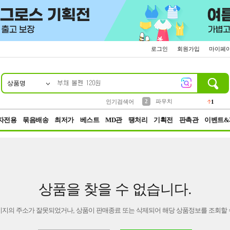
로그인
회원가입
마이페
상품명
10
1
4
5
6
7
8
9
키링
선풍기
말랑이
키캡
텀블러
가방
양말
양산
1
1
5
2
2
2
파우치
인기검색어
1
3
모자
2
자전용
묶음배송
최저가
베스트
MD관
땡처리
기획전
판촉관
이벤트&
상품을 찾을 수 없습니다.
이지의 주소가 잘못되었거나, 상품이 판매종료 또는 삭제되어 해당 상품정보를 조회할 