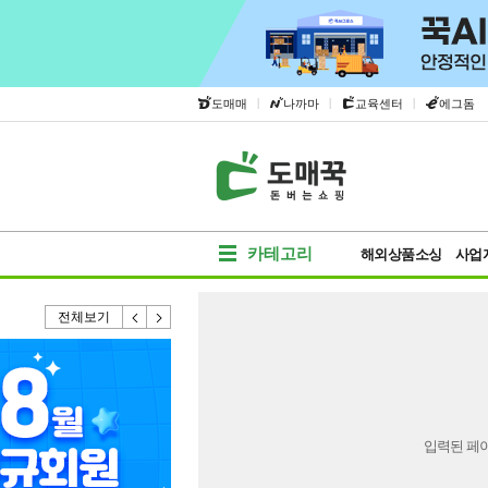
|
|
|
도매매
나까마
교육센터
에그돔
카테고리
해외상품소싱
사업
전체보기
입력된 페