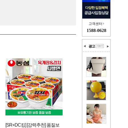
다양한 입점혜택
공급사입점상담
고객센터
1588-0628
광고
[SR+DC킹] [강력추천] 품질보