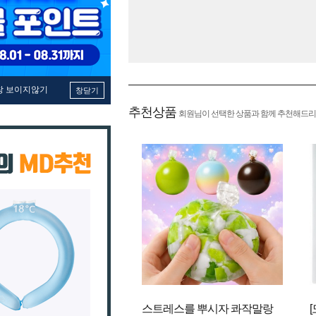
창 보이지않기
창닫기
추천상품
회원님이 선택한 상품과 함께 추천해드리
스트레스를 뿌시자 콰작말랑