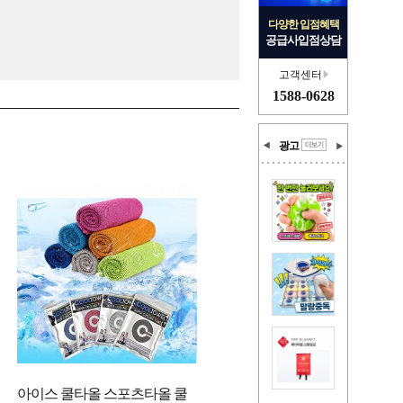
다양한 입점혜택
공급사입점상담
고객센터
1588-0628
광고
아이스 쿨타올 스포츠타올 쿨