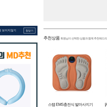
창 보이지않기
창닫기
추천상품
회원님이 선택한 상품과 함께 추천해드리
스탭 EMS충전식 발마사지기