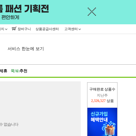
이지
장바구니
상품공급사센터
고객센터
서비스 한눈에 보기
제휴
꾹AI:
추천
구매완료 상품수
지난주
2,326,527
상품
이번주
2,255,832
상품
수 없습니다