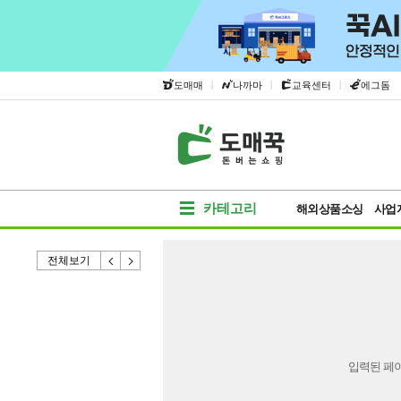
|
|
|
도매매
나까마
교육센터
에그돔
카테고리
해외상품소싱
사업
전체보기
입력된 페