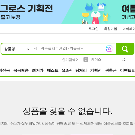
로그인
회원가입
마이페
상품명
10
1
4
5
6
7
8
9
파우치
등산
벨트
실리콘
양말
모자
양산
여성패션
152
395
555
12
1
1
5
3
2
케이스
인기검색어
12
3
생수
454
자전용
묶음배송
최저가
베스트
MD관
땡처리
기획전
판촉관
이벤트&
상품을 찾을 수 없습니다.
이지의 주소가 잘못되었거나, 상품이 판매종료 또는 삭제되어 해당 상품정보를 조회할 