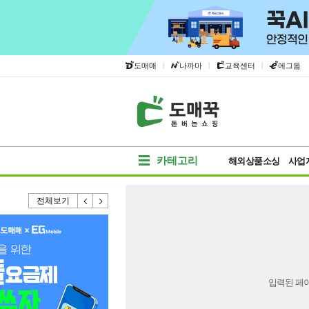
|
|
|
도매매
나까마
교육센터
에그돔
카테고리
해외상품소싱
사업
전체보기
입력된 페