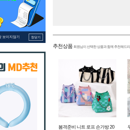
창 보이지않기
창닫기
추천상품
회원님이 선택한 상품과 함께 추천해드리
봄격준비 니트 로프 손가방 20