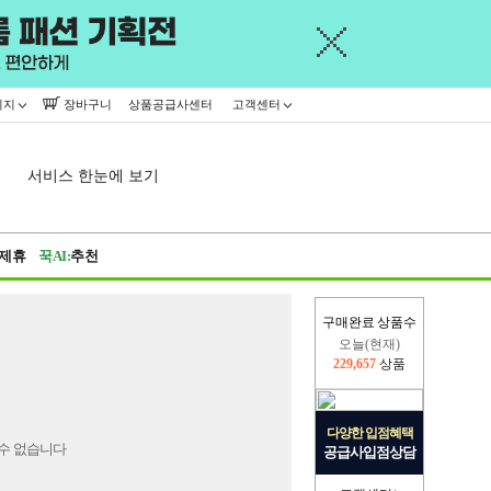
이지
장바구니
상품공급사센터
고객센터
서비스 한눈에 보기
제휴
꾹AI:
추천
구매완료 상품수
오늘(현재)
229,657
상품
어제
445,716
상품
다양한 입점혜택
수 없습니다
공급사입점상담