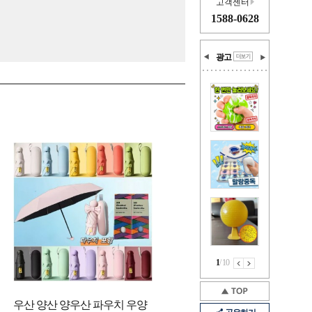
고객센터
1588-0628
광고
1
/
10
우산 양산 양우산 파우치 우양