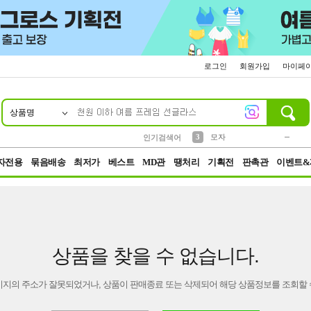
로그인
회원가입
마이페
상품명
10
1
2
5
6
7
8
9
키링
파우치
말랑이
선풍기
가방
양말
짱구
텀블러
2
1
1
7
3
3
모자
인기검색어
4
미니
23
자전용
묶음배송
최저가
베스트
MD관
땡처리
기획전
판촉관
이벤트&
상품을 찾을 수 없습니다.
이지의 주소가 잘못되었거나, 상품이 판매종료 또는 삭제되어 해당 상품정보를 조회할 