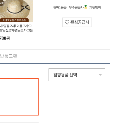
판매1등급
우수공급사
파워멤버
관심공급사
자 [밀짚모자] 여름모자/고
형/밀짚모자/왕골모자/그늘
정글모자/자외선차단/밀집
780
원
자/햇빛가리개모자
반품교환
캠핑용품 선택