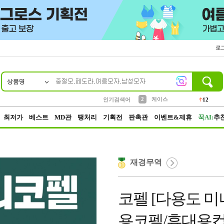
로
상품명
10
1
4
5
6
7
8
9
파우치
등산
벨트
실리콘
양말
모자
양산
여성패션
152
395
555
12
1
1
5
3
2
케이스
인기검색어
12
3
생수
454
최저가
베스트
MD관
땡처리
기획전
판촉관
이벤트&제휴
꾹AI:
추
재경무역
코펠 [다용도 미
용코펠/휴대용컵