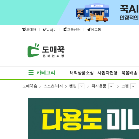
|
|
|
도매매
교육센터
에그돔
나까마
카테고리
해외상품소싱
사업자전용
묶음배송
도매꾹홈
스포츠/레저
캠핑
취사용품
코펠