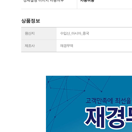
상세설명 이미지 사용여부
사용허용
상품정보
원산지
수입산_아시아_중국
제조사
재경무역