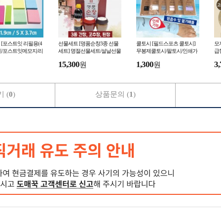
[포스트잇 리필용(4
선물세트 [명품순창3종 선물
쿨토시 [필드스포츠 쿨토시]
모
모지/포스트잇메모지/리
세트] 명절선물세트/설날선물
무봉제쿨토시/팔토시/인쇄가
급
지/포스트잇리필용/
세트/간장/고추장/된장/추석선
능/직수입/냉장고쿨토시/손쿨
막
15,300
1,300
3,
원
원
모지
물세트/양념장
토시/아이스토시/토시
모
 (
0
)
상품문의 (
1
)