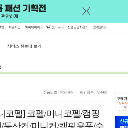
그인
회원가입
마이페이지
장바구니
상품공급사센터
고객센터
서비스 한눈에 보기
천
상품번호 : 40578847
랭킹점수 :
7,614
점
구매완
이
2,226
니코펠] 코펠/미니코펠/캠핑
지
2,326
/등산컵/미니컵/캠핑용품/수