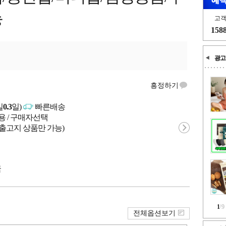
능
고
158
광고
흥정하기
일
0.3
일)
빠른배송
용 / 구매자선택
 출고지 상품만 가능)
국
1
/
9
전체옵션보기