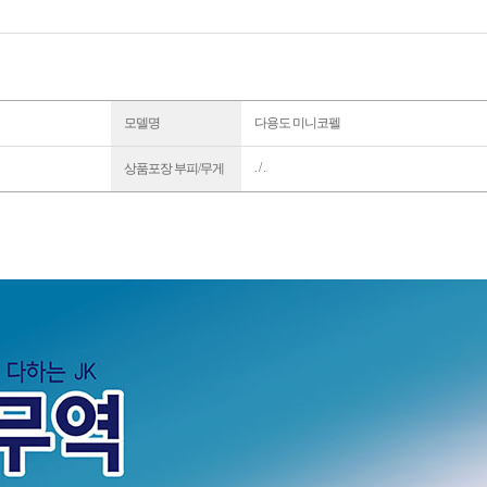
모델명
다용도 미니코펠
. / .
상품포장 부피/무게