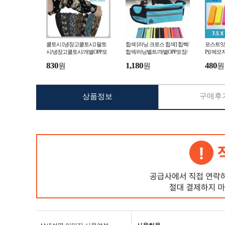
쿨토시 [냉장고쿨토시] 팔토
힙색 [러닝 크로스 힙색] 힙쌕/
포스트잇 
시/냉장고쿨토시/개별OPP포
힙섹/러닝벨트/개별OPP포장/
P)] 메
장/색상랜덤/작업용쿨토시/냉
인쇄가능/허리가방/웨이스트
필용메모
830
1,180
480
원
원
원
동토시/냉장고토시
백/가방/운동용품
접착식메
구매후기
상품정보