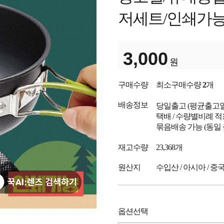
저세트/인쇄가
3,000
원
구매수량
최소구매수량
2
개
배송정보
당일출고
(평균출고
택배 / 수량별비례 적
묶음배송 가능 (동일
재고수량
23,368개
원산지
수입산 / 아시아 / 중
옵션선택