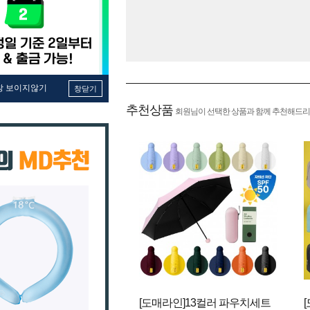
창 보이지않기
창닫기
추천상품
회원님이 선택한 상품과 함께 추천해드리
[도매라인]13컬러 파우치세트