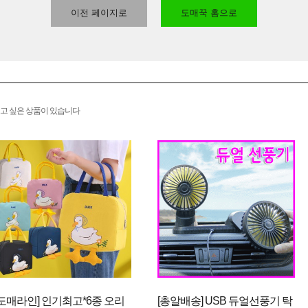
이전 페이지로
도매꾹 홈으로
고 싶은 상품이 있습니다
[도매라인] 인기최고*6종 오리
[총알배송] USB 듀얼선풍기 탁