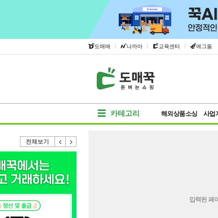
|
|
|
도매매
나까마
교육센터
에그돔
카테고리
해외상품소싱
사업
전체보기
입력된 페