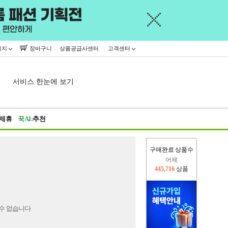
이지
장바구니
상품공급사센터
고객센터
서비스 한눈에 보기
제휴
꾹AI:
추천
구매완료 상품수
어제
445,716
상품
오늘(현재)
15,090
상품
수 없습니다