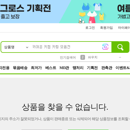
로그인
회원가입
마이페
상품명
10
1
4
5
6
7
8
9
키링
미니
말랑이
선풍기
가방
양말
짱구
텀블러
23
2
1
1
7
3
2
파우치
인기검색어
3
모자
자전용
묶음배송
최저가
베스트
MD관
땡처리
기획전
판촉관
이벤트&
상품을 찾을 수 없습니다.
이지의 주소가 잘못되었거나, 상품이 판매종료 또는 삭제되어 해당 상품정보를 조회할 