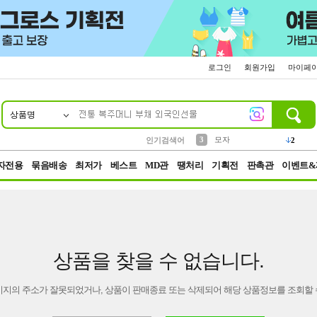
로그인
회원가입
마이페
상품명
10
1
2
5
6
7
8
9
키링
파우치
말랑이
키캡
텀블러
가방
양말
양산
1
1
1
5
2
2
3
모자
인기검색어
2
4
선풍기
자전용
묶음배송
최저가
베스트
MD관
땡처리
기획전
판촉관
이벤트&
상품을 찾을 수 없습니다.
이지의 주소가 잘못되었거나, 상품이 판매종료 또는 삭제되어 해당 상품정보를 조회할 