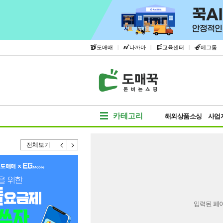
|
|
|
도매매
나까마
교육센터
에그돔
카테고리
해외상품소싱
사업
전체보기
입력된 페