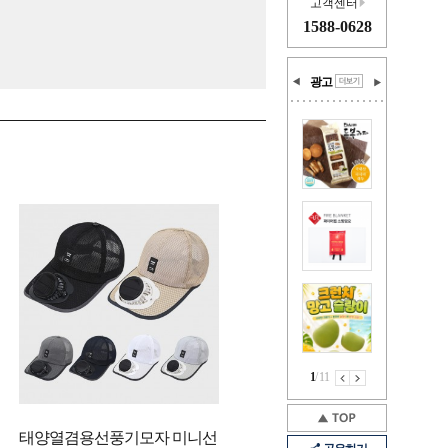
고객센터
1588-0628
광고
1
/
11
태양열겸용선풍기모자 미니선