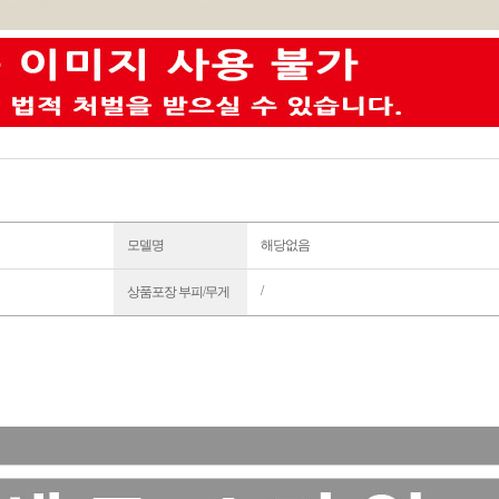
모델명
해당없음
/
상품포장 부피/무게