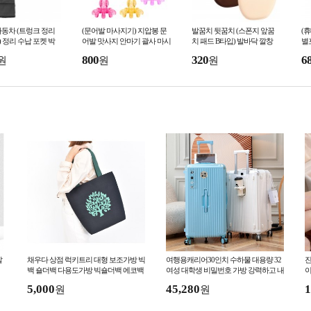
동차 (트렁크 정리
(문어발 마사지기) 지압봉 문
발꿈치 뒷꿈치 (스폰지 앞꿈
(
) 정리 수납 포켓 박
어발 맛사지 안마기 괄사 마시
치 패드 B타입) 발바닥 깔창
별
편의 용품
지
보호 패드 쿠션
태
800
320
6
원
원
원
포
살
채우다 상점 럭키트리 대형 보조가방 빅
여행용캐리어30인치 수하물 대용량 32
진
백 숄더백 다용도가방 빅숄더백 에코백
여성 대학생 비밀번호 가방 강력하고 내
이
에코가방
구성있는 남성
5,000
45,280
1
원
원