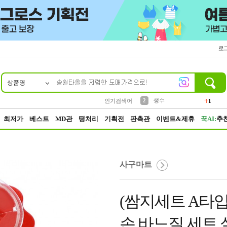
로
상품명
10
1
4
5
6
7
8
9
벨트
파우치
등산
실리콘
양말
여성패션
장갑
led
4
3
1
2
4
1
2
생수
인기검색어
1
3
케이스
1
최저가
베스트
MD관
땡처리
기획전
판촉관
이벤트&제휴
꾹AI:
추
사구마트
(쌈지세트 A타입
손 바느질 세트 