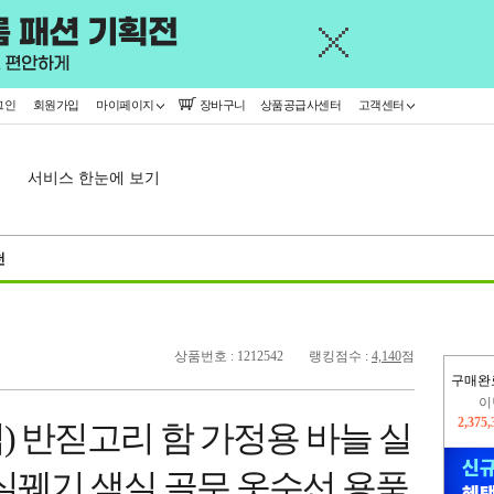
그인
회원가입
마이페이지
장바구니
상품공급사센터
고객센터
서비스 한눈에 보기
천
상품번호 : 1212542
랭킹점수 :
4,140
점
구매완
이
2,375
) 반짇고리 함 가정용 바늘 실
지
2,326
실꿰기 색실 골무 옷수선 용품