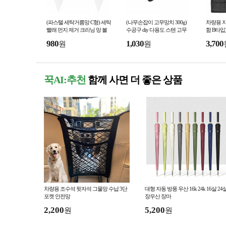
(파스텔 세탁거름망 C형) 세탁
(나무손잡이 고무망치 300g)
차량용 자
빨래 먼지 제거 크리닝 망 볼
수공구 diy 다용도 스텐 고무
함 B타입
통돌이 세탁기 거름망 걸름망
망치
스 상자 
980
1,030
3,700
원
원
꾹AI:추천
함께 사면 더 좋은 상품
차량용 조수석 뒷자석 그물망 수납 3단
대형 자동 방풍 우산 16k 24k 16살 24
포켓 안전망
장우산 장마
2,200
5,200
원
원