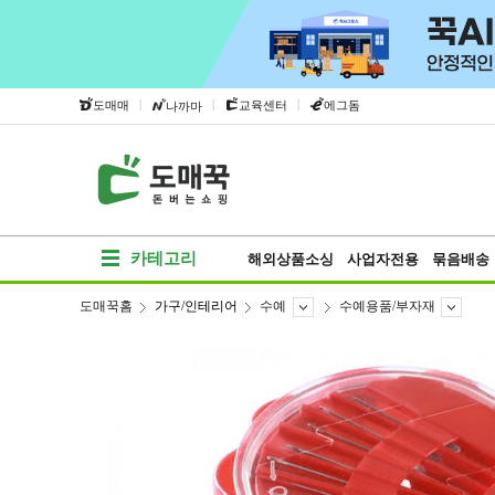
|
|
|
도매매
교육센터
에그돔
나까마
카테고리
해외상품소싱
사업자전용
묶음배송
도매꾹홈
가구/인테리어
수예
수예용품/부자재