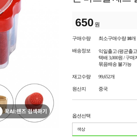
650
원
구매수량
최소구매수량
10
개
배송정보
익일출고
(평균출
택배 3,000원 / 구
묶음배송 불가능
재고수량
99,652개
원산지
중국
옵션선택
색상