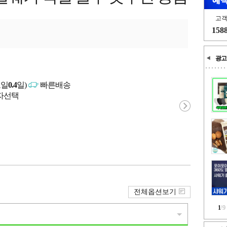
고
158
광고
고일
0.4
일)
빠른배송
매자선택
전체옵션보기
1
/
9