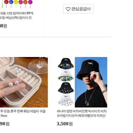
관심공급사
휴대용 스텐 잠자리채 OPP개
포장-색상선택) 접이식 안
나 5단 곤충채집통 OPP개별
80
원
장 길이조절 물고기
주 은침 혼주 한복 웨딩 데일리 귀걸
파나마 양면 비치버킷햇 빅사이즈 비치
 8mm
모자벙거지모자 해외여행모자 자외선
차단모자
90
3,500
원
원