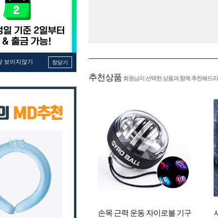
창 보이지않기
창닫기
추천상품
회원님이 선택한 상품과 함께 추천해드리
손목 근력 운동 자이로볼 기구