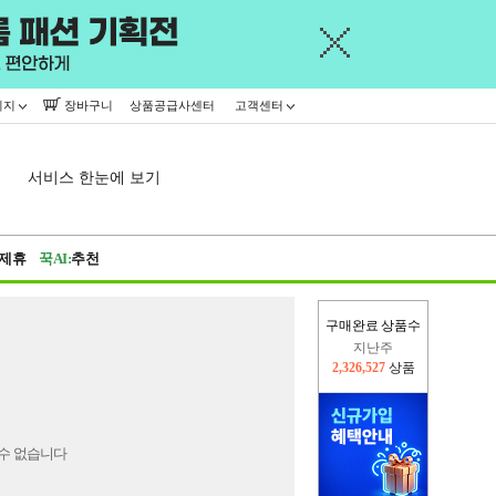
이지
장바구니
상품공급사센터
고객센터
서비스 한눈에 보기
제휴
꾹AI:
추천
구매완료 상품수
지난주
2,326,527
상품
이번주
2,298,580
상품
수 없습니다