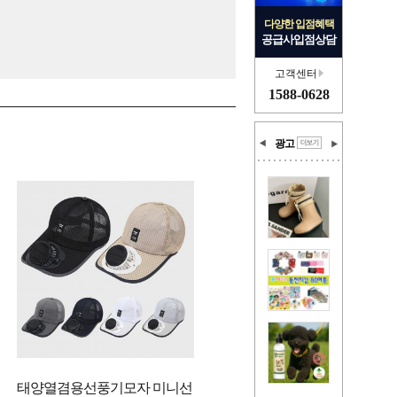
다양한 입점혜택
공급사입점상담
고객센터
1588-0628
광고
태양열겸용선풍기모자 미니선