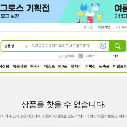
로그인
회원가입
마이페
상품명
10
1
4
5
6
7
8
9
파우치
등산
벨트
실리콘
양말
모자
양산
여성패션
152
395
555
12
1
1
5
3
2
케이스
인기검색어
12
3
생수
454
자전용
묶음배송
최저가
베스트
MD관
땡처리
기획전
판촉관
이벤트&
상품을 찾을 수 없습니다.
이지의 주소가 잘못되었거나, 상품이 판매종료 또는 삭제되어 해당 상품정보를 조회할 