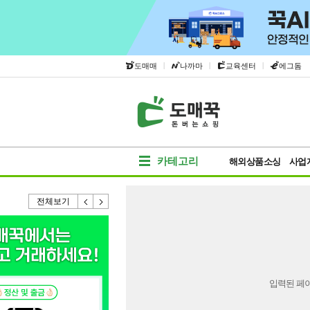
|
|
|
도매매
나까마
교육센터
에그돔
카테고리
해외상품소싱
사업
전체보기
입력된 페