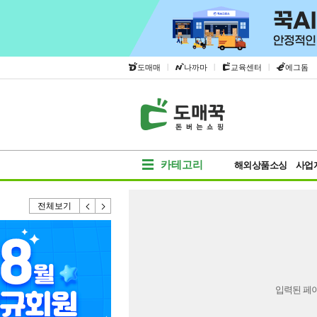
|
|
|
도매매
나까마
교육센터
에그돔
카테고리
해외상품소싱
사업
전체보기
입력된 페