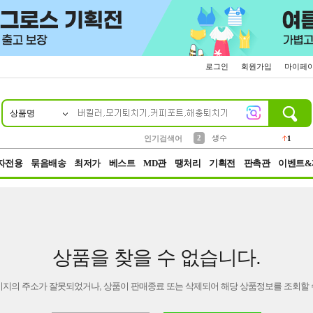
로그인
회원가입
마이페
상품명
10
1
4
5
6
7
8
9
벨트
파우치
등산
실리콘
양말
여성패션
장갑
led
4
3
1
2
4
1
2
생수
인기검색어
1
3
케이스
1
자전용
묶음배송
최저가
베스트
MD관
땡처리
기획전
판촉관
이벤트&
상품을 찾을 수 없습니다.
이지의 주소가 잘못되었거나, 상품이 판매종료 또는 삭제되어 해당 상품정보를 조회할 