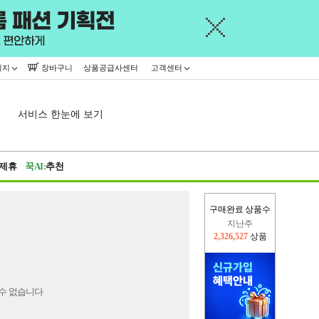
이지
장바구니
상품공급사센터
고객센터
서비스 한눈에 보기
제휴
꾹AI:
추천
구매완료 상품수
지난주
2,326,527
상품
이번주
2,311,533
상품
수 없습니다