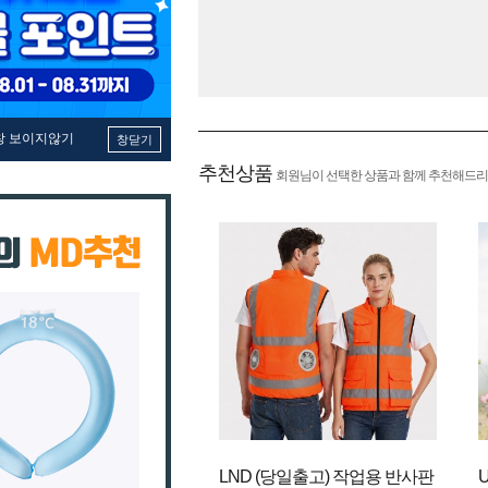
창 보이지않기
창닫기
추천상품
회원님이 선택한 상품과 함께 추천해드리
LND (당일출고) 작업용 반사판