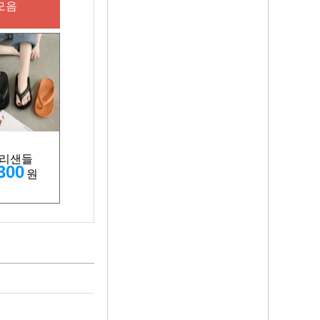
모음
리샌들
300
원