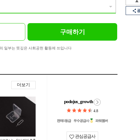
구매하기
의 일부는 뜻깊은 사회공헌 활동에 쓰입니다
더보기
podojus_growth
4.8
판매1등급
우수공급사
파워멤버
관심공급사