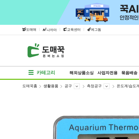
|
|
|
도매매
교육센터
에그돔
나까마
카테고리
해외상품소싱
사업자전용
묶음배송
도매꾹홈
생활용품
공구
측정공구
온도계/습도