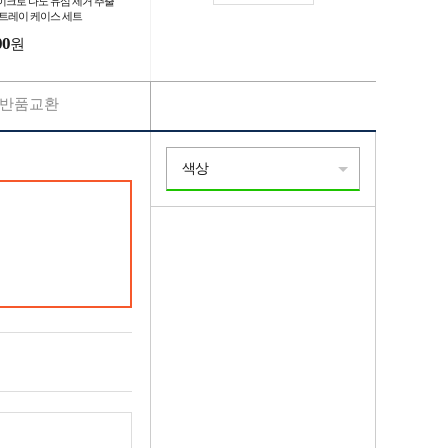
이크로 나노 유심 제거 추출
 트레이 케이스 세트
00
원
반품교환
색상