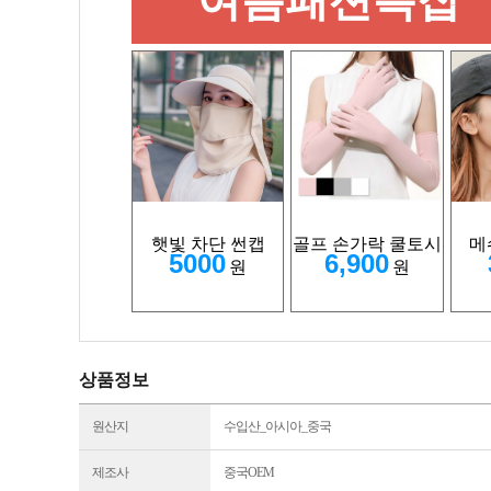
햇빛 차단 썬캡
골프 손가락 쿨토시
메
5000
6,900
원
원
상품정보
원산지
수입산_아시아_중국
제조사
중국OEM