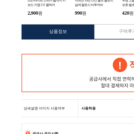
LED 라이트 스피너 딸깍이 키
자외선 차단 스킨 골프 쿨토시
투명 고글
보드 키캡 5구 클릭커
살색 팔토시 타투커버
보호 벌초
2,900
990
420
원
원
원
구매후기
상품정보
상세설명 이미지 사용여부
사용허용
공급사 공지사항