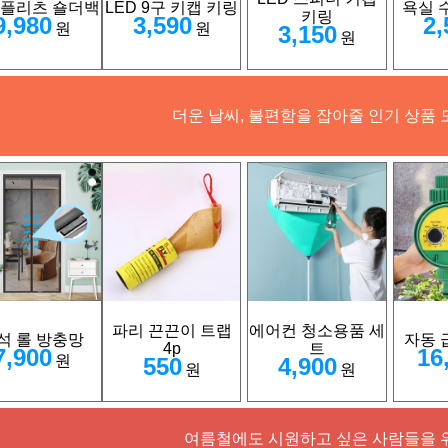
 플리츠 숄더백
LED 9구 키캡 키링
욕실 
키링
9,980
3,590
2,
원
원
3,150
원
더운 날씨, 불편함을 잡아줄 인기 상품 
파리 끈끈이 트랩
에어컨 청소용품 세
석 롤 방충망
자동 
4p
트
7,900
16
원
550
4,900
원
원
여름철에도 시원하고 싶은 사람들을 