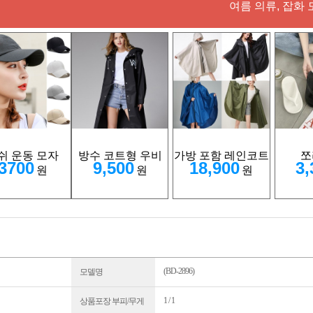
여름 의류, 잡화 
쉬 운동 모자
방수 코트형 우비
가방 포함 레인코트
쪼
3700
9,500
18,900
3,
원
원
원
(BD-2896)
모델명
1 / 1
상품포장 부피/무게