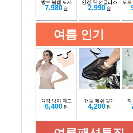
방수 볼캡 모자
안경 위 선글라스
도트
7,980
2,990
원
원
여름 인기
겨땀 방지 패드
핸들 메쉬 덮개
자
6,400
4,200
원
원
여름패션특집