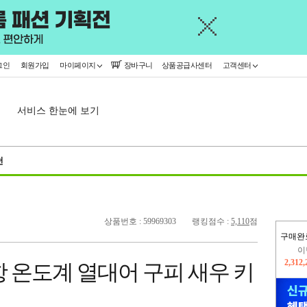
그인
회원가입
마이페이지
장바구니
상품공급사센터
고객센터
서비스 한눈에 보기
천
상품번호 : 59969303
랭킹점수 :
5,110
점
구매완
이
2,312
 온도계 열대어 구피 새우 키
지
2,326