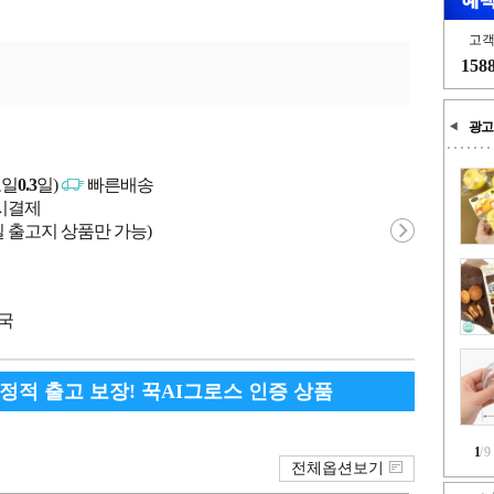
고
158
광고
고일
0.3
일)
빠른배송
문시결제
 출고지 상품만 가능)
중국
안정적 출고 보장! 꾹AI그로스 인증 상품
1
/
9
전체옵션보기