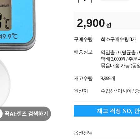
2,900
원
구매수량
최소구매수량
3
개
배송정보
익일출고
(평균출
택배 3,000원 / 주
묶음배송 가능 (동일
재고수량
9,999개
원산지
수입산 / 아시아 / 
재고 걱정 NO, 
옵션선택