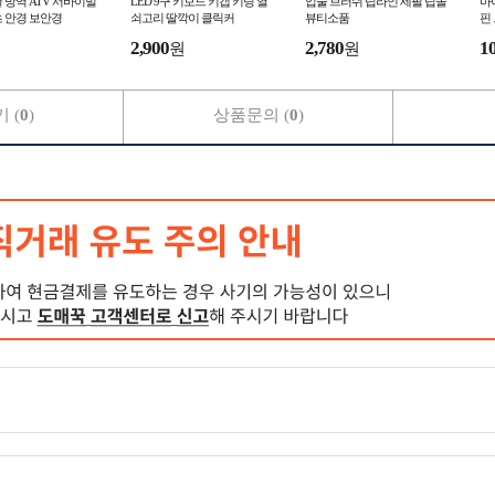
 방역 ATV 서바이벌
LED 9구 키보드 키캡 키링 열
입술 브러쉬 립라인 세필 립솔
마
 안경 보안경
쇠고리 딸깍이 클릭커
뷰티소품
핀
2,900
2,780
1
원
원
 (
0
)
상품문의 (
0
)