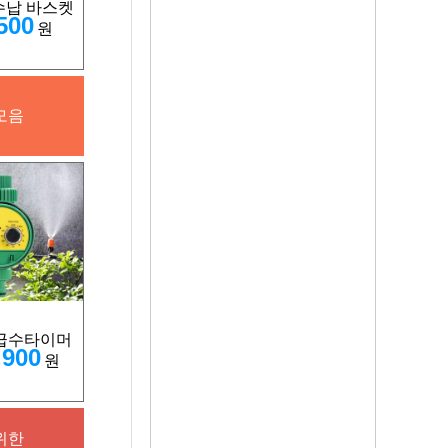
수납 바스켓
500
원
모음
급수타이머
,900
원
위한