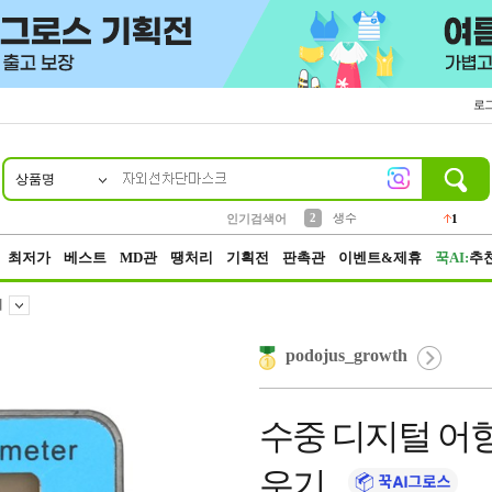
로
상품명
10
1
4
5
6
7
8
9
벨트
파우치
등산
실리콘
양말
여성패션
장갑
led
4
3
1
2
4
1
2
생수
인기검색어
1
3
케이스
1
최저가
베스트
MD관
땡처리
기획전
판촉관
이벤트&제휴
꾹AI:
추
계
podojus_growth
수중 디지털 어항
우기