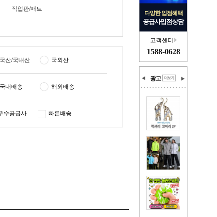
작업판/매트
다양한 입점혜택
공급사입점상담
고객센터
1588-0628
국산/국내산
국외산
광고
국내배송
해외배송
우수공급사
빠른배송