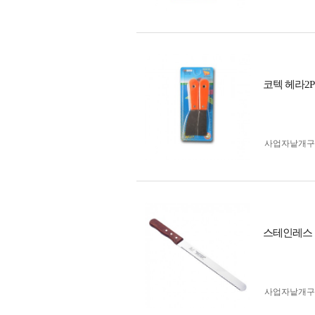
코텍 헤라2
사업자 낱개
스테인레스 
사업자 낱개