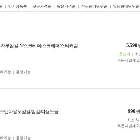
리스트형
갤러리형
순
인기상품순
낮은가격순
높은가격순
적은판매단위순
많은판매단위순
5,590
 자루껌칼-N/스크레퍼/스크래퍼/스티커칼
옵션가
최
주문시결제
2
구매가능
흥정가능
990
/스텐다용도껌칼/껌칼/다용도끌
최소
6
주문시결제
2
구매가능
흥정가능