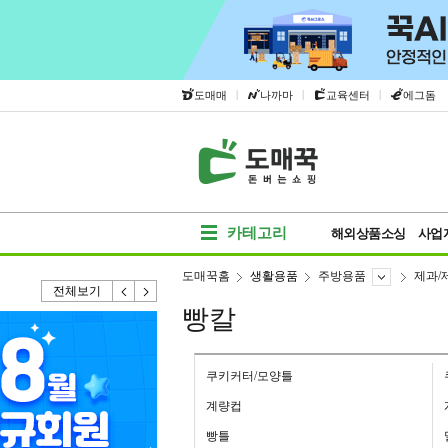
|
|
|
도매매
나까마
교육센터
에그돔
카테고리
해외상품소싱
사업
도매꾹홈
생활용품
주방용품
제과/
전체보기
빵칼
쿠키커터/모양틀
계량컵
빵틀