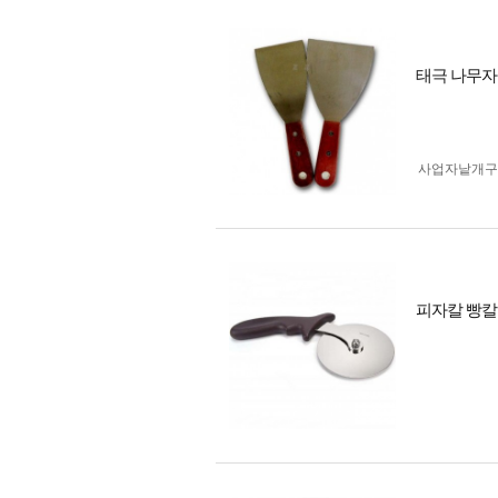
태극 나무자
사업자 낱개
피자칼 빵칼 