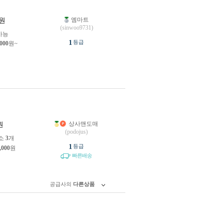
엠마트
원
(sinwoo9731)
가능
1
등급
,000
원~
상사맨도매
원
(podojus)
소
3
개
1
등급
,000
원
빠른배송
공급사의
다른상품