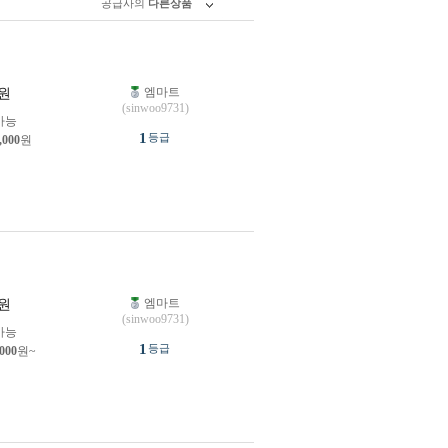
공급사의
다른상품
엠마트
원
(sinwoo9731)
가능
1
등급
,000
원
엠마트
원
(sinwoo9731)
가능
1
등급
,000
원~