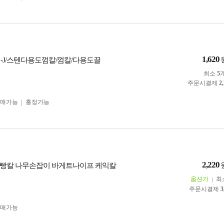
1,620
P -J/스텐다용도껌칼/껌칼/다용도끌
최소
5
주문시결제
2
구매가능
흥정가능
2,220
빵칼 나무손잡이 바게트나이프 케익칼
옵션가
최
주문시결제
3
구매가능