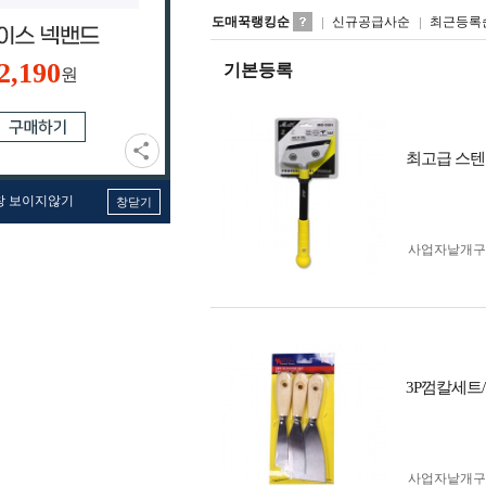
도매꾹랭킹순
신규공급사순
최근등록
2,190
기본등록
원
최고급 스텐
창 보이지않기
창닫기
사업자 낱개
3P껌칼세트
사업자 낱개