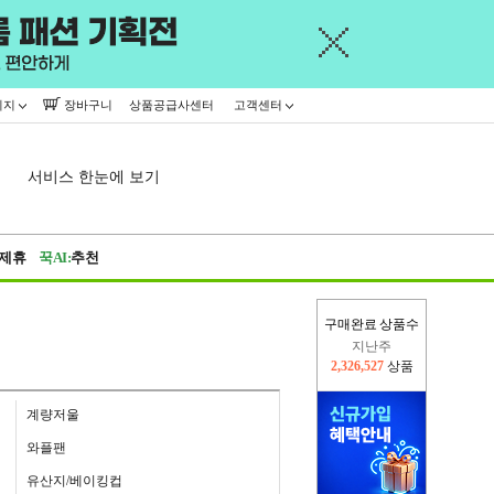
이지
장바구니
상품공급사센터
고객센터
서비스 한눈에 보기
제휴
꾹AI:
추천
지난주
구매완료 상품수
2,326,527
상품
이번주
2,399,420
상품
계량저울
와플팬
유산지/베이킹컵