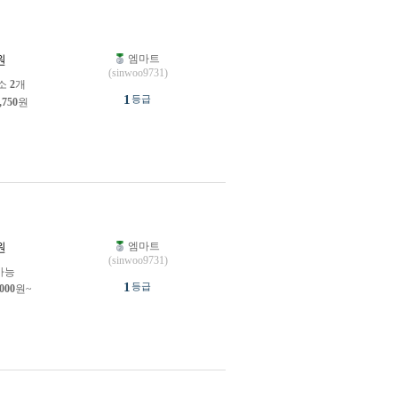
엠마트
원
(sinwoo9731)
소
2
개
1
등급
,750
원
엠마트
원
(sinwoo9731)
가능
1
등급
,000
원~