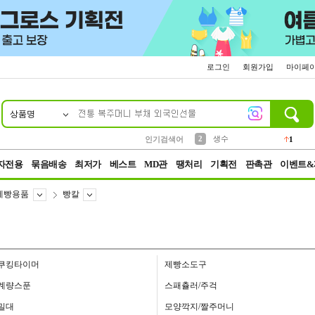
로그인
회원가입
마이페
상품명
10
1
4
5
6
7
8
9
벨트
파우치
등산
실리콘
양말
여성패션
장갑
led
4
3
1
2
4
1
2
생수
인기검색어
1
3
케이스
1
자전용
묶음배송
최저가
베스트
MD관
땡처리
기획전
판촉관
이벤트&
제빵용품
빵칼
쿠킹타이머
제빵소도구
계량스푼
스패츌러/주걱
밀대
모양깍지/짤주머니