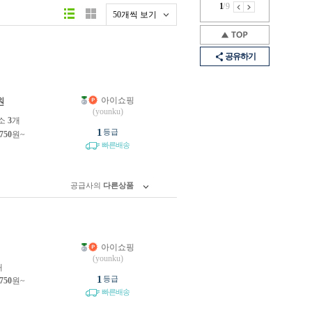
1
/
9
50개씩 보기
공유하기
아이쇼핑
원
(younku)
소
3
개
1
등급
,750
원~
빠른배송
공급사의
다른상품
아이쇼핑
원
(younku)
개
1
등급
,750
원~
빠른배송