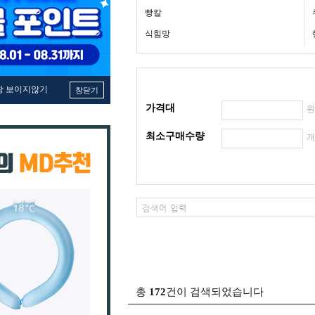
빵칼
식힘망
창 보이지않기
창닫기
가격대
최소구매수량
총
172
건이 검색되었습니다