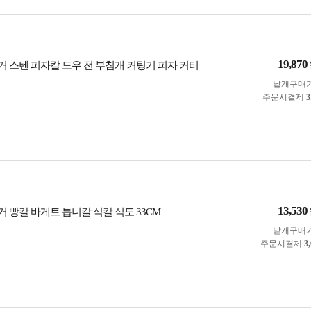
19,870
 스텐 피자칼 도우 전 부침개 커팅기 피자 커터
낱개구매
주문시결제
3
13,530
 빵칼 바게트 톱니칼 식칼 식도 33CM
낱개구매
주문시결제
3