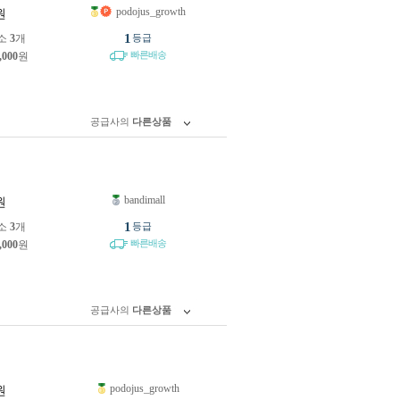
podojus_growth
원
1
소
3
개
등급
빠른배송
,000
원
공급사의
다른상품
bandimall
원
1
소
3
개
등급
빠른배송
,000
원
공급사의
다른상품
podojus_growth
원