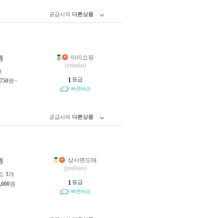
공급사의
다른상품
아이쇼핑
원
(younku)
개
1
등급
,750
원~
빠른배송
공급사의
다른상품
상사맨도매
원
(podojus)
소
3
개
1
등급
,000
원
빠른배송