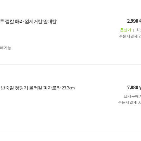
2,990
루 껌칼 해라 껌제거칼 밀대칼
옵션가
최
주문시결제
2
구매가능
7,880
반죽칼 컷팅기 롤러칼 피자로라 23.3cm
낱개구매
주문시결제
3