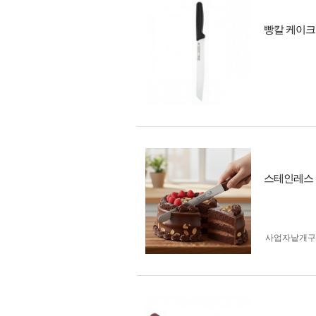
빵칼 케이크 
스테인레스 
사업자 낱개