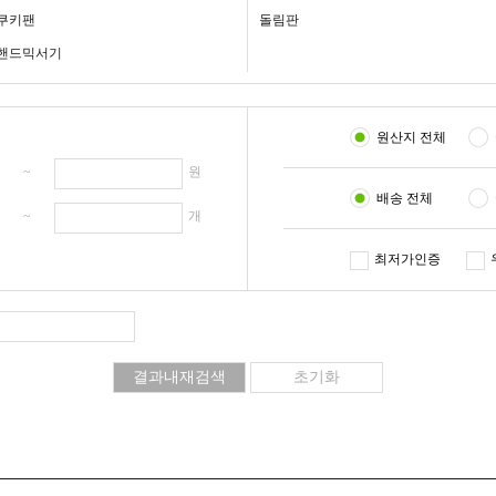
쿠키팬
돌림판
핸드믹서기
원산지 전체
원 ~
원
배송 전체
개 ~
개
최저가인증