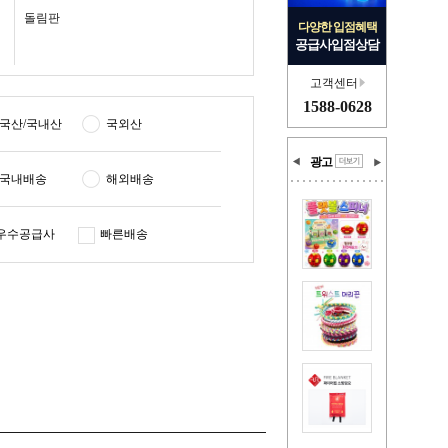
돌림판
다양한 입점혜택
공급사입점상담
고객센터
1588-0628
국산/국내산
국외산
광고
국내배송
해외배송
우수공급사
빠른배송