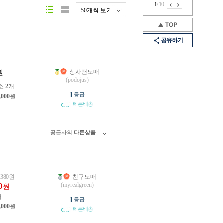
1
/
10
50개씩 보기
공유하기
상사맨도매
원
(podojus)
소
2
개
1
등급
,000
원
빠른배송
공급사의
다른상품
,380
원
친구도매
0
(myrealgreen)
원
개
1
등급
,000
원
빠른배송