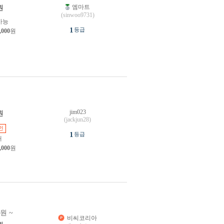
엠마트
원
(sinwoo9731)
가능
1
등급
,000
원
jim023
원
(jackjun28)
인
1
등급
개
,000
원
0원 ~
비씨코리아