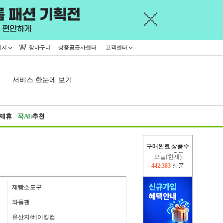
이지
장바구니
상품공급사센터
고객센터
서비스 한눈에 보기
제휴
꾹AI:
추천
구매완료 상품수
오늘(현재)
442,383
상품
어제
402,926
상품
제빵소도구
와플팬
유산지/베이킹컵