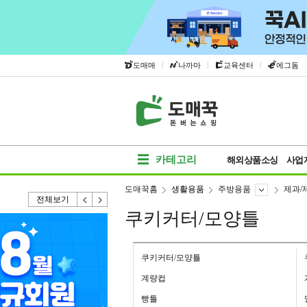
|
|
|
도매매
나까마
교육센터
에그돔
카테고리
해외상품소싱
사업
도매꾹홈
생활용품
주방용품
제과/
전체보기
쿠키커터/모양틀
쿠키커터/모양틀
계량컵
빵틀