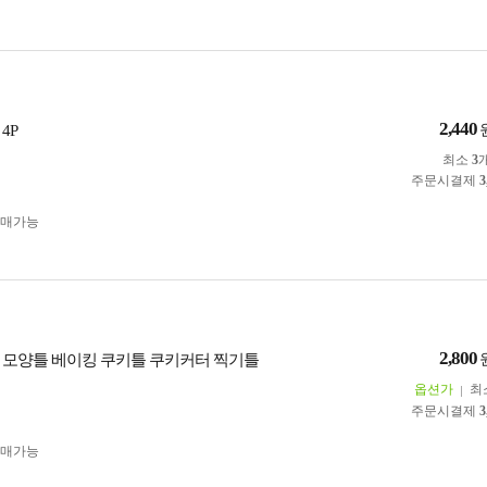
2,440
4P
최소
3
주문시결제
3
구매가능
2,800
채 모양틀 베이킹 쿠키틀 쿠키커터 찍기틀
옵션가
최
주문시결제
3
구매가능