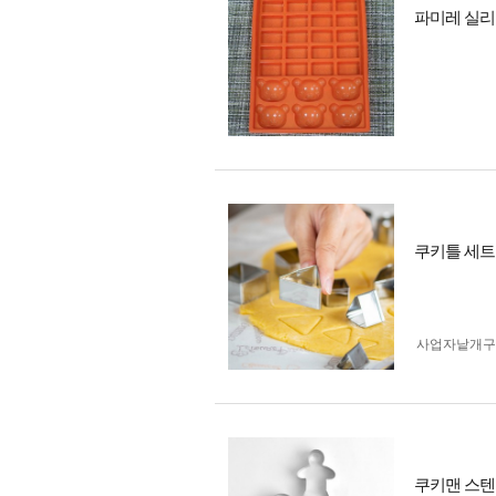
파미레 실리
쿠키틀 세트
사업자 낱개
쿠키맨 스텐