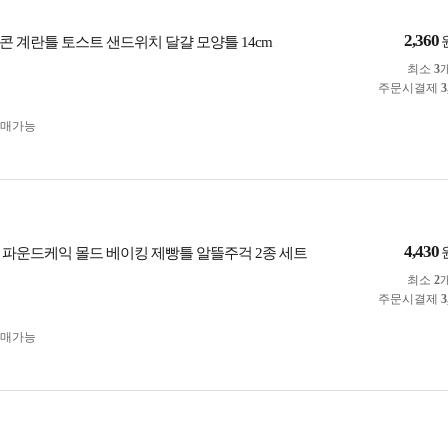
2,360
콘 계란틀 토스트 샌드위치 달걀 모양틀 14cm
최소
3
주문시결제
3
구매가능
4,430
 파운드케익 몰드 베이킹 제빵틀 알뜰주걱 2종 세트
최소
2
주문시결제
3
구매가능