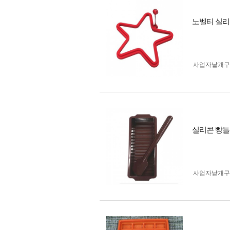
노벨티 실리
사업자 낱개
실리콘 빵틀
사업자 낱개