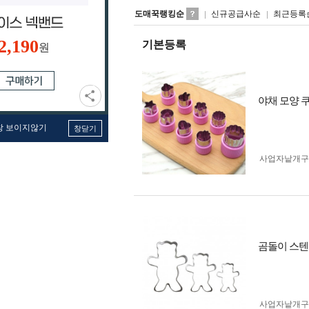
도매꾹랭킹순
신규공급사순
최근등록
2,190
기본등록
원
야채 모양 
창 보이지않기
창닫기
사업자 낱개
곰돌이 스텐
사업자 낱개