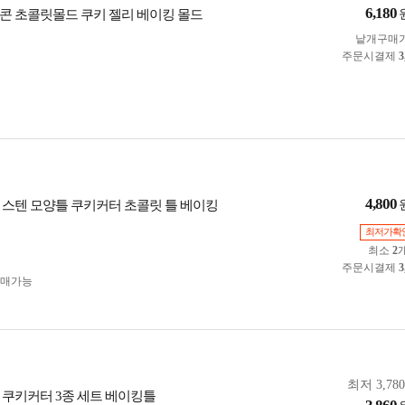
6,180
콘 초콜릿몰드 쿠키 젤리 베이킹 몰드
낱개구매
주문시결제
3
4,800
 스텐 모양틀 쿠키커터 초콜릿 틀 베이킹
최저가확
최소
2
주문시결제
3
구매가능
최저 3,78
 쿠키커터 3종 세트 베이킹틀