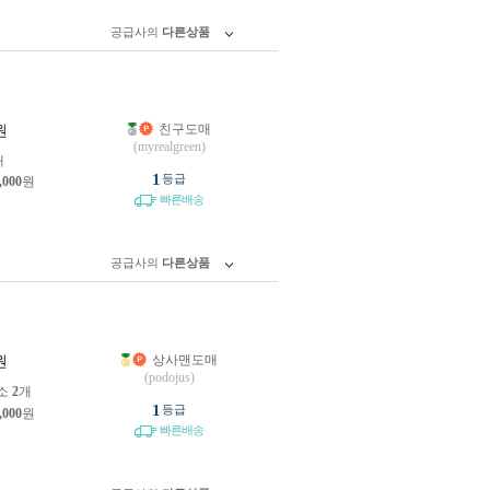
공급사의
다른상품
친구도매
원
(myrealgreen)
개
1
등급
,000
원
빠른배송
공급사의
다른상품
상사맨도매
원
(podojus)
소
2
개
1
등급
,000
원
빠른배송