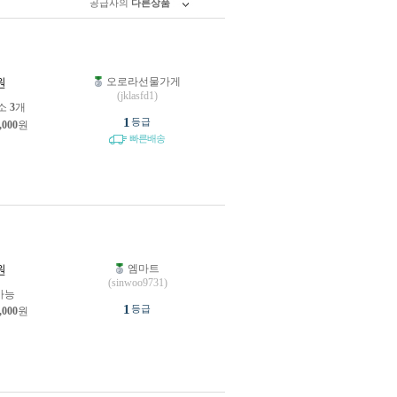
공급사의
다른상품
오로라선물가게
원
(jklasfd1)
소
3
개
1
등급
,000
원
빠른배송
엠마트
원
(sinwoo9731)
가능
1
등급
,000
원