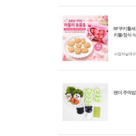
8P 쿠키틀
키틀/정식 식
사업자 낱개
팬더 주먹밥