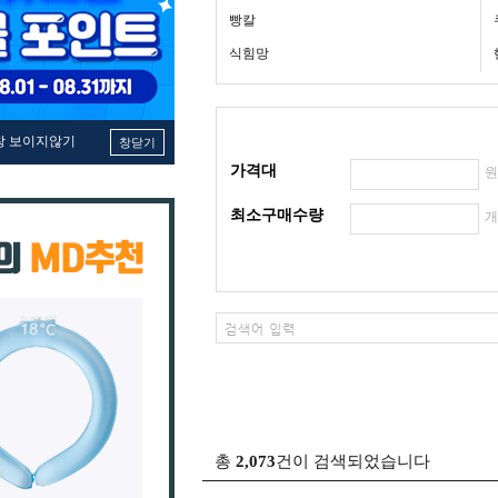
빵칼
식힘망
창 보이지않기
창닫기
가격대
최소구매수량
총
2,073
건이 검색되었습니다