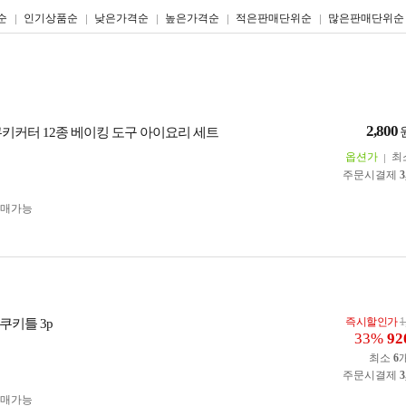
리스트형
갤러리형
순
인기상품순
낮은가격순
높은가격순
적은판매단위순
많은판매단위순
2,800
쿠키커터 12종 베이킹 도구 아이요리 세트
옵션가
최
주문시결제
3
구매가능
즉시할인가
1
쿠키틀 3p
33%
92
최소
6
주문시결제
3
구매가능