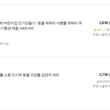
2,030
세트/어린이집 인기만들기 / 동물 캐릭터 식빵틀 캐릭터 쿠
기통관 제품 /AKK-910
옵션가
최
주문시결제
3
구매가능
5,750
틀 소풍 도시락 동물 모양틀 김펀치 세트
낱개구매
주문시결제
3