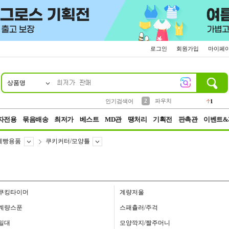
로그인
회원가입
마이페
상품명
10
1
4
5
6
7
8
9
키링
선풍기
말랑이
키캡
텀블러
가방
양말
양산
1
1
5
2
2
2
파우치
인기검색어
1
3
모자
2
자전용
묶음배송
최저가
베스트
MD관
땡처리
기획전
판촉관
이벤트&
제빵용품
쿠키커터/모양틀
쿠킹타이머
계량저울
계량스푼
스패츌러/주걱
밀대
모양깍지/짤주머니