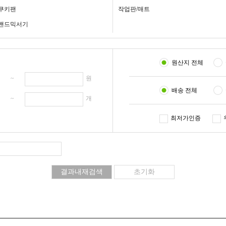
쿠키팬
작업판/매트
핸드믹서기
원산지 전체
원 ~
원
배송 전체
개 ~
개
최저가인증