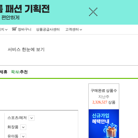
이지
장바구니
상품공급사센터
고객센터
서비스 한눈에 보기
제휴
꾹AI:
추천
구매완료 상품수
이번주
2,271,521
상품
지난주
2,326,527
상품
스포츠/레저
화장품
유아동