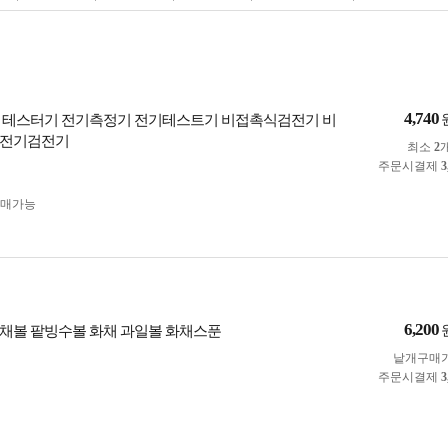
4,740
 테스터기 전기측정기 전기테스트기 비접촉식검전기 비
 전기검전기
최소
2
주문시결제
3
구매가능
6,200
채볼 팥빙수볼 화채 과일볼 화채스푼
낱개구매
주문시결제
3