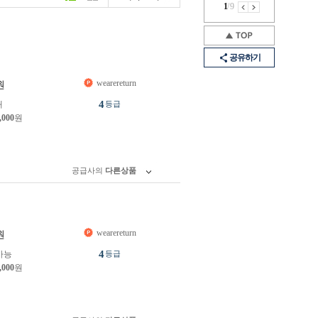
1
/
9
공유하기
wearereturn
원
4
개
등급
,000
원
공급사의
다른상품
wearereturn
원
4
가능
등급
,000
원