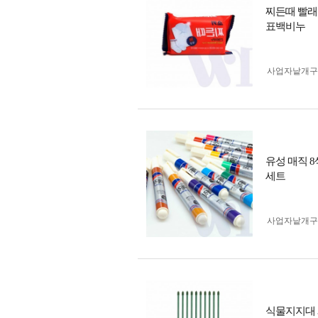
찌든때 빨래
표백비누
사업자 낱개
유성 매직 
세트
사업자 낱개
식물지지대 