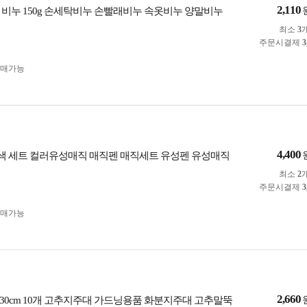
2,110
 비누 150g 손세탁비누 손빨래비누 속옷비누 양말비누
최소
3
주문시결제
3
구매가능
4,400
8색 세트 컬러유성매직 매직펜 매직세트 유성펜 유성매직
최소
2
주문시결제
3
구매가능
2,660
30cm 10개 고추지주대 가드닝용품 화분지주대 고추말뚝