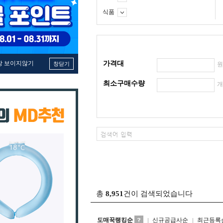
식품
창 보이지않기
가격대
창닫기
최소구매수량
총
8,951
건이 검색되었습니다
도매꾹랭킹순
신규공급사순
최근등록