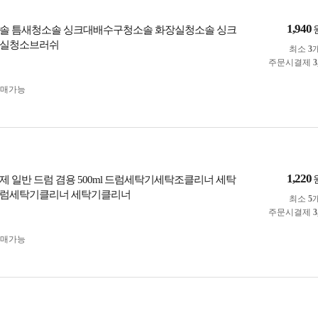
1,940
솔 틈새청소솔 싱크대배수구청소솔 화장실청소솔 싱크
욕실청소브러쉬
최소
3
주문시결제
3
구매가능
1,220
제 일반 드럼 겸용 500ml 드럼세탁기세탁조클리너 세탁
드럼세탁기클리너 세탁기클리너
최소
5
주문시결제
3
구매가능