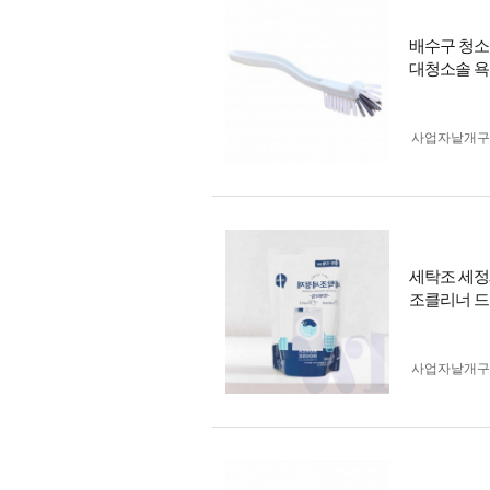
배수구 청소
대청소솔 
사업자 낱개
세탁조 세정
조클리너 
사업자 낱개