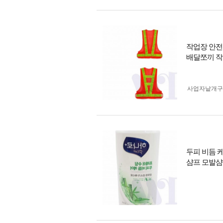
작업장 안전
배달쪼끼 
사업자 낱개
두피 비듬 
샴프 모발