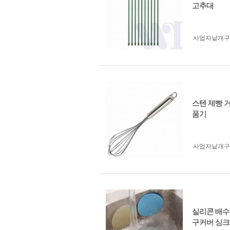
고추대
사업자 낱개
스텐 제빵 
품기
사업자 낱개
실리콘 배수
구커버 싱