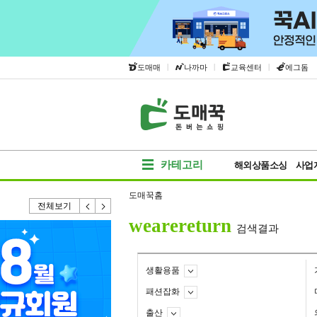
|
|
|
도매매
나까마
교육센터
에그돔
카테고리
해외상품소싱
사업
도매꾹홈
전체보기
wearereturn
검색결과
생활용품
패션잡화
출산