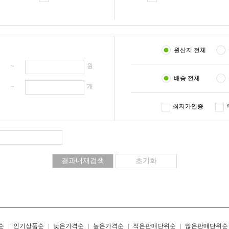
원산지 전체
원 ~
원
배송 전체
개 ~
개
최저가인증
리스트형
갤러리형
순
인기상품순
낮은가격순
높은가격순
적은판매단위순
많은판매단위순