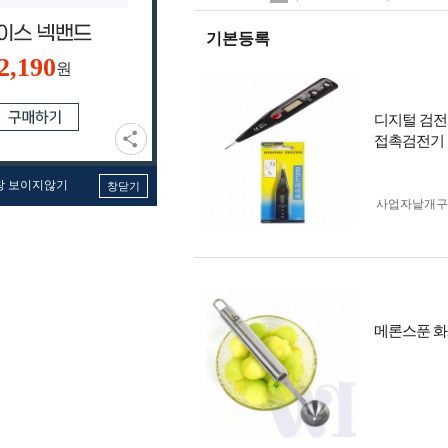
기본등록
2,190
원
디지털 검전
접촉검전기
창 보이지않기
창닫기
사업자 낱개
메론스푼 화