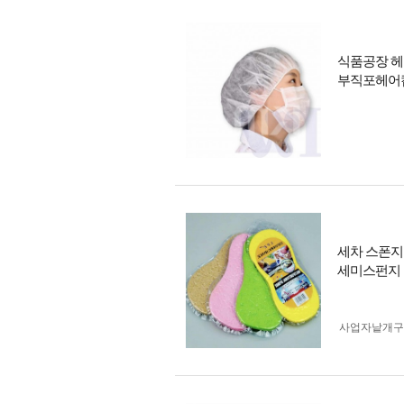
식품공장 헤
부직포헤어
세차 스폰지
세미스펀지
사업자 낱개