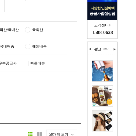
다양한 입점혜택
공급사입점상담
고객센터
국산/국내산
국외산
1588-0628
국내배송
해외배송
광고
우수공급사
빠른배송
50개씩 보기