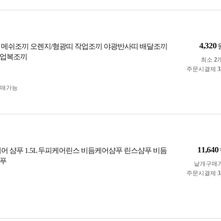
4,320
 메쉬조끼 오렌지/형광띠 작업조끼 야광반사띠 배달조끼
작업복조끼
최소
2
주문시결제
3
구매가능
11,640
케어 샴푸 1.5L 두피케어린스 비듬케어샴푸 린스샴푸 비듬
샴푸
낱개구매
주문시결제
3