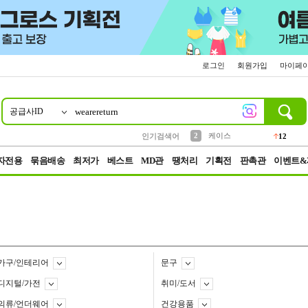
로그인
회원가입
마이페
공급사ID
10
1
4
5
6
7
8
9
파우치
등산
벨트
실리콘
양말
모자
양산
여성패션
152
395
555
12
1
1
5
3
2
케이스
인기검색어
12
3
생수
454
자전용
묶음배송
최저가
베스트
MD관
땡처리
기획전
판촉관
이벤트&
가구/인테리어
문구
디지털/가전
취미/도서
의류/언더웨어
건강용품