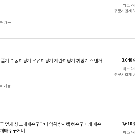
최소
2
주문시결제
3
구매가능
3,640
거품기 수동휘핑기 우유휘핑기 계란휘핑기 휘핑기 스텐거
최소
2
주문시결제
3
구매가능
1,610
구 덮개 싱크대배수구막이 악취방지캡 하수구마개 배수
크대배수구커버
최소
4