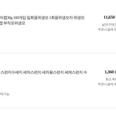
11,650
어캡30g 100개입 일회용위생모 1회용위생모자 위생모
캡 부직포위생모
낱개구매
주문시결제
3
1,360
 스펀지수세미 세차스펀지 세차용스펀지 세제스펀지 수
최소
4
주문시결제
3
구매가능