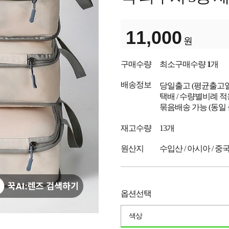
11,000
원
구매수량
최소구매수량
1
개
배송정보
당일출고
(평균출고
택배 / 수량별비례 적
묶음배송 가능 (동일
재고수량
13개
원산지
수입산 / 아시아 / 중
옵션선택
색상