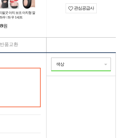
관심공급사
치필굿 아치 보조 아치형 깔
좌우 / 좌 우 1세트
49
원
반품교환
색상