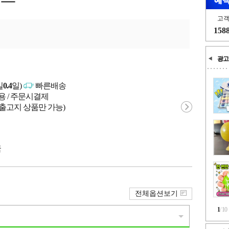
고
158
광고
일
0.4
일)
빠른배송
용 / 주문시결제
 출고지 상품만 가능)
국
전체옵션보기
1
/
10