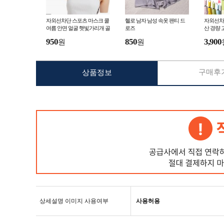
자외선차단 스포츠 마스크 쿨
헬로 남자 남성 속옷 팬티 드
자외선차
여름 안면 얼굴 햇빛가리개 골
로즈
산 경량 
프마스크 자전거
950
850
3,900
원
원
구매후기
상품정보
상세설명 이미지 사용여부
사용허용