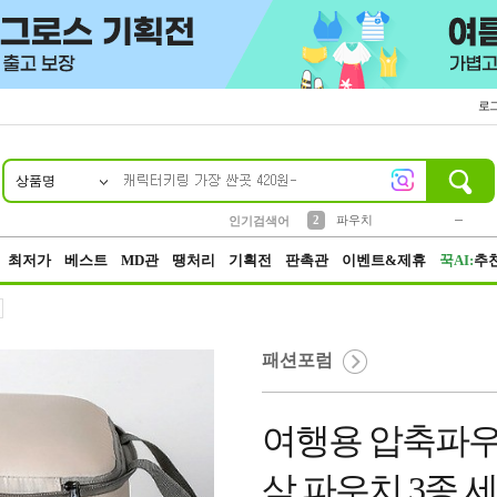
로
상품명
10
1
4
5
6
7
8
9
키링
미니
말랑이
선풍기
가방
양말
짱구
텀블러
23
2
1
1
7
3
2
파우치
인기검색어
3
모자
최저가
베스트
MD관
땡처리
기획전
판촉관
이벤트&제휴
꾹AI:
추
패션포럼
여행용 압축파우
삭 파우치 3종 