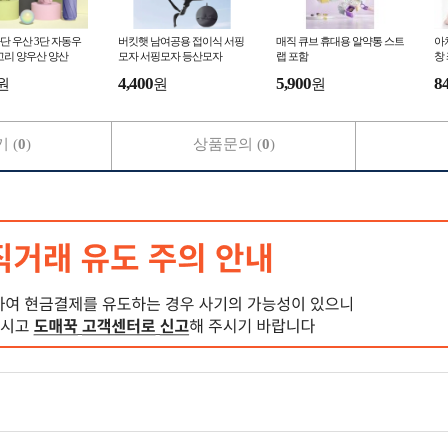
단 우산 3단 자동우
버킷햇 남여공용 접이식 서핑
매직 큐브 휴대용 알약통 스트
아
고리 양우산 양산
모자 서핑모자 등산모자
랩 포함
창 
4,400
5,900
8
원
원
원
 (
0
)
상품문의 (
0
)