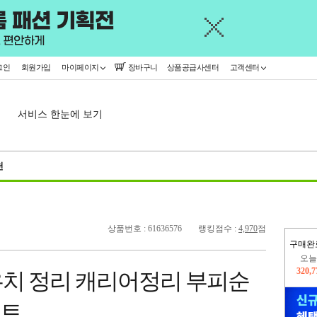
그인
회원가입
마이페이지
장바구니
상품공급사센터
고객센터
서비스 한눈에 보기
천
상품번호 : 61636576
랭킹점수 :
4,970
점
구매완
오늘
320,
치 정리 캐리어정리 부피순
445,
세트