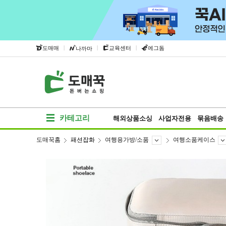
|
|
|
도매매
교육센터
에그돔
나까마
카테고리
해외상품소싱
사업자전용
묶음배송
도매꾹홈
패션잡화
여행용가방/소품
여행소품케이스