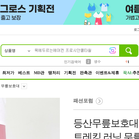
로
상품명
10
1
4
5
6
7
8
9
벨트
파우치
등산
실리콘
양말
여성패션
장갑
led
4
3
1
2
4
1
2
생수
인기검색어
1
3
케이스
1
최저가
베스트
MD관
땡처리
기획전
판촉관
이벤트&제휴
꾹AI:
추
무릎보호대
패션포럼
등산무릎보호대 
트레킹 러닝 무