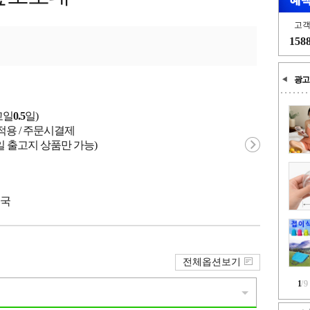
고
158
광고
고일
0.5
일)
적용 / 주문시결제
일 출고지 상품만 가능)
중국
전체옵션보기
1
/
9