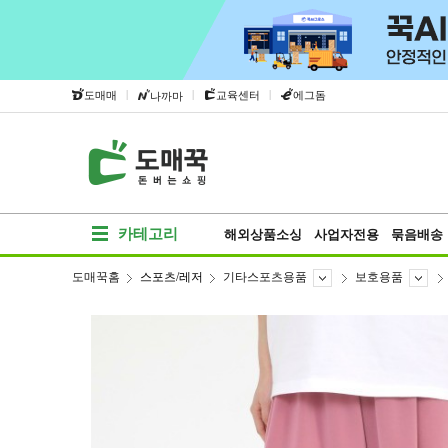
|
|
|
도매매
교육센터
에그돔
나까마
카테고리
해외상품소싱
사업자전용
묶음배송
도매꾹홈
스포츠/레저
기타스포츠용품
보호용품