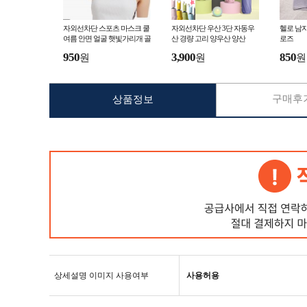
자외선차단 스포츠 마스크 쿨
자외선차단 우산 3단 자동우
헬로 남자
여름 안면 얼굴 햇빛가리개 골
산 경량 고리 양우산 양산
로즈
프마스크 자전거
950
3,900
850
원
원
원
구매후기
상품정보
상세설명 이미지 사용여부
사용허용