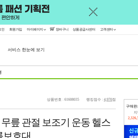
그인
회원가입
마이페이지
장바구니
상품공급사센터
고객센터
서비스 한눈에 보기
천
상품번호 : 61608035
랭킹점수 :
4,970
점
구매완
이
2,310
무릎 관절 보조기 운동 헬스
지
2,326
릎보호대