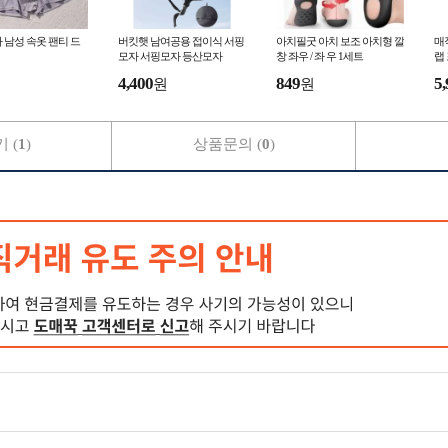
 남성 속옷 팬티 드
버킷햇 남여공용 접이식 서핑
아치필굿 아치 보조 아치형 깔
매
모자 서핑모자 등산모자
창 좌우 / 좌 우 1세트
랩
4,400
849
5,
원
원
 (
1
)
상품문의 (
0
)