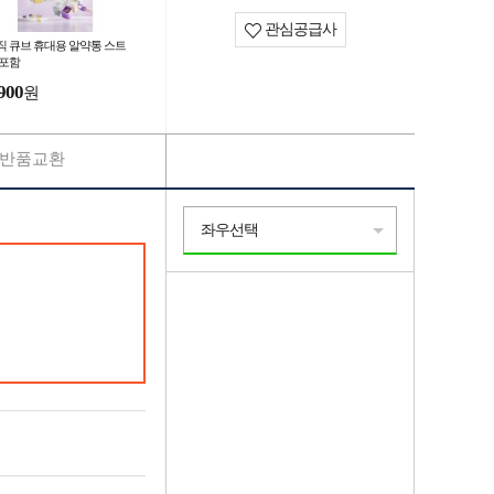
관심공급사
직 큐브 휴대용 알약통 스트
 포함
900
원
반품교환
좌우선택