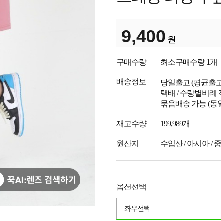
9,400
원
구매수량
최소구매수량
1
개
배송정보
당일출고
(평균출
택배 / 수량별비례 
묶음배송 가능 (동
재고수량
199,989개
원산지
수입산 / 아시아 / 
옵션선택
좌우선택