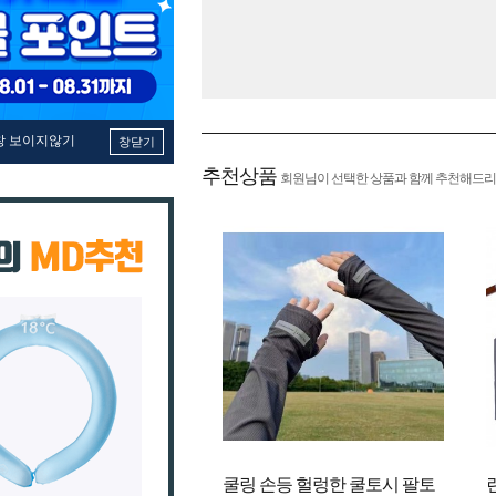
창 보이지않기
창닫기
추천상품
회원님이 선택한 상품과 함께 추천해드리
쿨링 손등 헐렁한 쿨토시 팔토