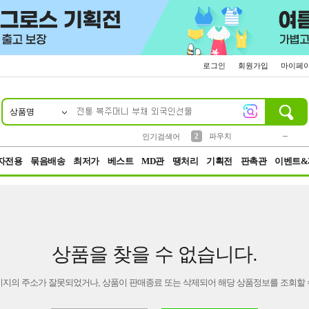
로그인
회원가입
마이페
상품명
10
1
4
5
6
7
8
9
키링
미니
말랑이
선풍기
가방
양말
짱구
텀블러
23
2
1
1
7
3
2
파우치
인기검색어
3
모자
자전용
묶음배송
최저가
베스트
MD관
땡처리
기획전
판촉관
이벤트&
상품을 찾을 수 없습니다.
이지의 주소가 잘못되었거나, 상품이 판매종료 또는 삭제되어 해당 상품정보를 조회할 