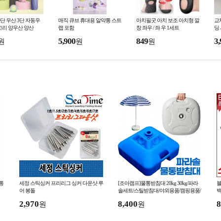
단 우산 3단 자동우
매직 큐브 휴대용 알약통 스트
아치필굿 아치 보조 아치형 깔
교
고리 양우산 양산
랩 포함
창 좌우 / 좌 우 1세트
딩
0x
5,900
849
3,
원
원
원
통
세정 스틱싱커 프리리그 싱커 다운샷 루
[조아캠프]물통받침대 20kg 30kg/파라
블
어 봉돌
솔세트/스틸받침대/야외용품/캠핑용품/
백
파라솔받침대
2,970
8,400
8
원
원