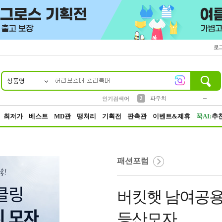
로
상품명
10
1
4
5
6
7
8
9
키링
미니
말랑이
선풍기
가방
양말
짱구
텀블러
23
2
1
1
7
3
2
파우치
인기검색어
3
모자
최저가
베스트
MD관
땡처리
기획전
판촉관
이벤트&제휴
꾹AI:
추
패션포럼
버킷햇 남여공용
등산모자