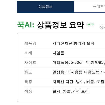
구매후기
상품정보
꾹AI:
상품정보 요약
상
제품명
자외선차단 벙거지 모자
소재
나일론
사이즈
머리둘레55-60cm /무게약85
용도
일상용, 레저용등 다용도벙거
특징
자외선 차단, 방수, 버클, 조
색상
블랙, 차콜, 아이보리