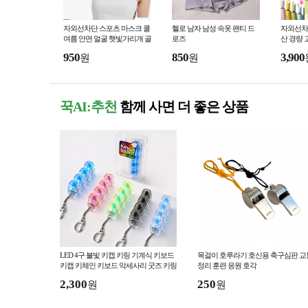
자외선차단 스포츠 마스크 쿨
헬로 남자 남성 속옷 팬티 드
자외선차
여름 안면 얼굴 햇빛가리개 골
로즈
산 경량 
프마스크 자전거
950
850
3,900
원
원
꾹AI:추천
함께 사면 더 좋은 상품
LED 4구 불빛 키캡 키링 기계식 키보드
목걸이 호루라기 호신용 축구심판 교
키캡 키체인 키보드 악세사리 굿즈 키링
정리 훈련 응원 호각
KK1028
2,300
250
원
원