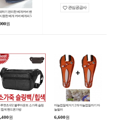
관심공급사
체하기 편리한 베개커버 밴
 시원한 베개 커버 베개피 5
70 순면 사계절용
900
원
루캣츠 632 블루마운트 소가죽 슬링
마늘껍질제거기 2개 마늘껍질까기 마
 힙색 핸드폰가방
늘필러
,400
6,600
원
원