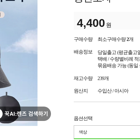
4,400
원
구매수량
최소구매수량
2
개
배송정보
당일출고
(평균출고
택배 / 수량별비례 적
묶음배송 가능 (동일
재고수량
239개
원산지
수입산 / 아시아
옵션선택
색상