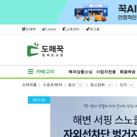
|
|
|
도매매
교육센터
에그돔
나까마
카테고리
해외상품소싱
사업자전용
묶음배송
도매꾹홈
스포츠/레저
등산
등산잡화
모자
베스트