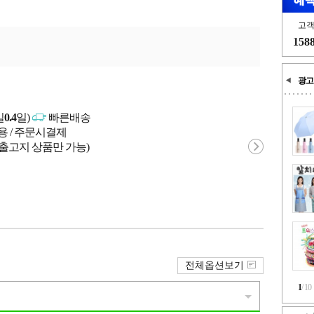
고
158
광고
일
0.4
일)
빠른배송
용 / 주문시결제
 출고지 상품만 가능)
전체옵션보기
1
/
10