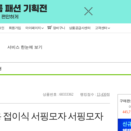
그인
회원가입
마이페이지
장바구니
상품공급사센터
고객센터
서비스 한눈에 보기
천
상품번호 : 60333362
랭킹점수 :
13,430
점
구매완
445,
오늘
369,
 접이식 서핑모자 서핑모자