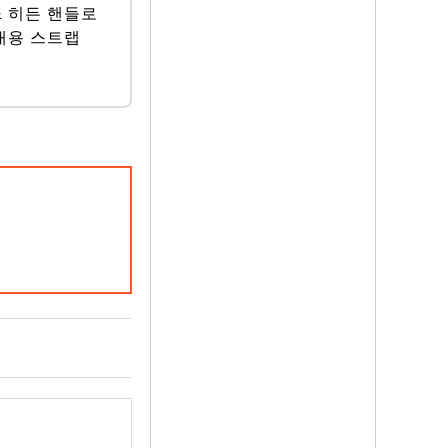
& 히든 핸들로
휴대용 스트랩