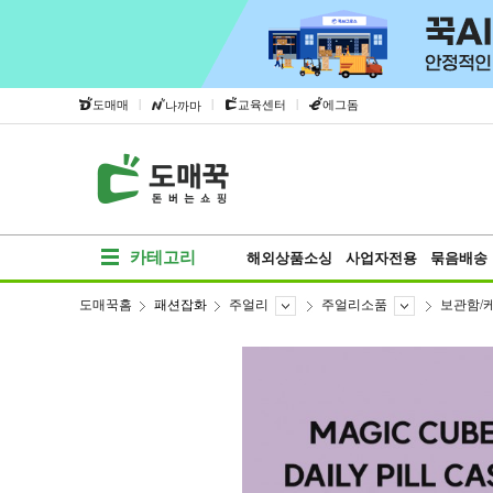
|
|
|
도매매
교육센터
에그돔
나까마
카테고리
해외상품소싱
사업자전용
묶음배송
도매꾹홈
패션잡화
주얼리
주얼리소품
보관함/