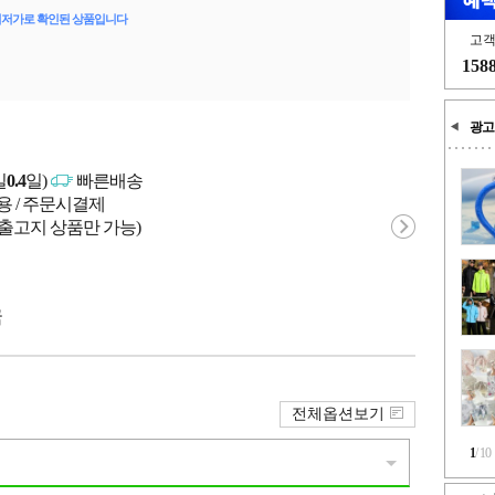
최저가로 확인된 상품입니다
고
158
광고
일
0.4
일)
빠른배송
용 / 주문시결제
 출고지 상품만 가능)
국
전체옵션보기
1
/
10