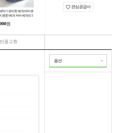
관심공급사
체하기 편리한 베개커버 밴
 시원한 베개 커버 베개피 5
70 순면 사계절용
900
원
반품교환
옵션