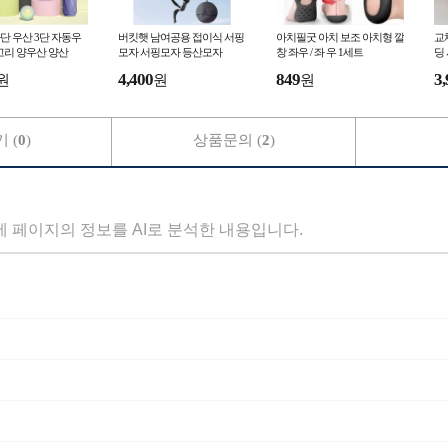
단 우산 3단 자동우
버킷햇 남여공용 접이식 서핑
아치필굿 아치 보조 아치형 깔
교
고리 양우산 양산
모자 서핑모자 등산모자
창 좌우 / 좌 우 1세트
딩
0x
4,400
849
3,
원
원
원
 (
0
)
상품문의 (
2
)
세 페이지의 정보를 AI로 분석한 내용입니다.