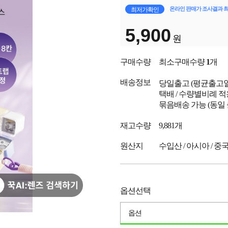
온라인 판매가 조사결과 
최저가확인
5,900
원
구매수량
최소구매수량
1
개
배송정보
당일출고
(평균출고
택배 / 수량별비례 적
묶음배송 가능 (동일
재고수량
9,881개
원산지
수입산 / 아시아 / 중
옵션선택
옵션