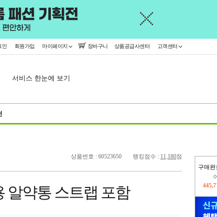
그인
회원가입
마이페이지
장바구니
상품공급사센터
고객센터
서비스 한눈에 보기
천
상품번호 : 60523650
랭킹점수 :
11,180
점
구매완
오늘
319,
용 알약통 스트랩 포함
445,