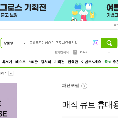
로
상품명
10
1
4
5
6
7
8
9
키링
미니
말랑이
선풍기
가방
양말
짱구
텀블러
23
2
1
1
7
3
2
파우치
인기검색어
3
모자
최저가
베스트
MD관
땡처리
기획전
판촉관
이벤트&제휴
꾹AI:
추
케이스
패션포럼
매직 큐브 휴대