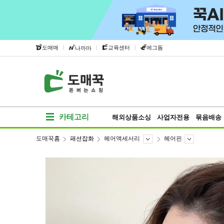
|
|
|
도매매
교육센터
에그돔
나까마
카테고리
해외상품소싱
사업자전용
묶음배송
도매꾹홈
패션잡화
헤어액세서리
헤어핀