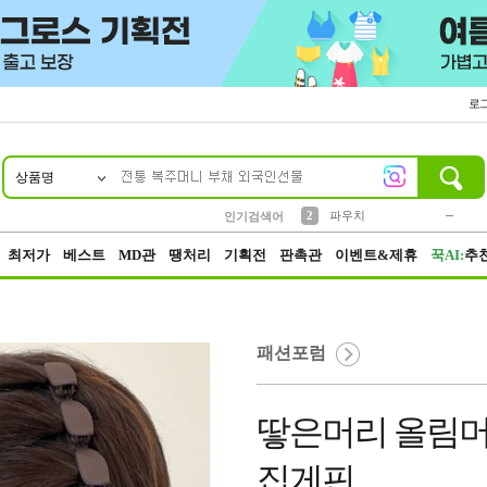
로
상품명
10
1
4
5
6
7
8
9
키링
미니
말랑이
선풍기
가방
양말
짱구
텀블러
23
2
1
1
7
3
2
파우치
인기검색어
3
모자
최저가
베스트
MD관
땡처리
기획전
판촉관
이벤트&제휴
꾹AI:
추
패션포럼
땋은머리 올림머
집게핀