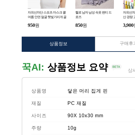
자외선차단 스포츠 마스크 쿨
헬로 남자 남성 속옷 팬티 드
자외선차
여름 안면 얼굴 햇빛가리개 골
로즈
산 경량 
프마스크 자전거
950
850
3,900
원
원
구매후기
상품정보
꾹AI:
상품정보 요약
상
상품명
닿은 머리 집게 핀
재질
PC 재질
사이즈
90X 10x30 mm
주량
10g