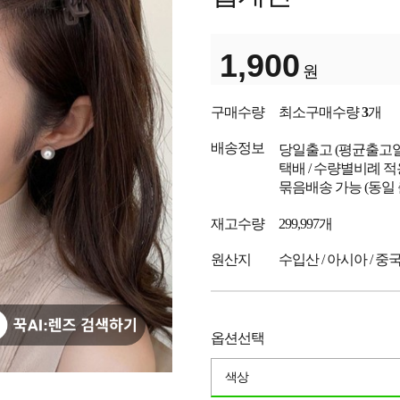
1,900
원
구매수량
최소구매수량
3
개
배송정보
당일출고
(평균출고
택배 / 수량별비례 적
묶음배송 가능 (동일
재고수량
299,997개
원산지
수입산 / 아시아 / 중
옵션선택
색상