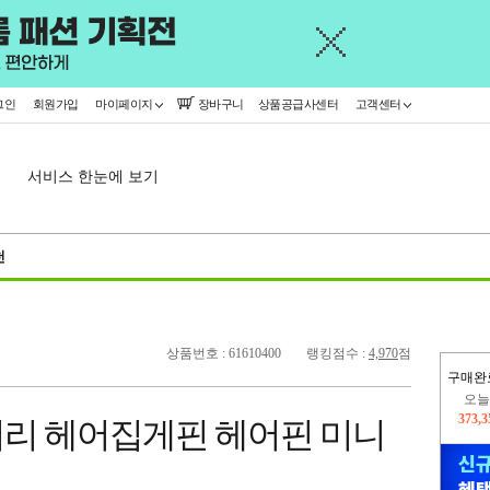
그인
회원가입
마이페이지
장바구니
상품공급사센터
고객센터
서비스 한눈에 보기
천
상품번호 : 61610400
랭킹점수 :
4,970
점
구매완
오늘
373,
리 헤어집게핀 헤어핀 미니
445,