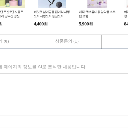
단 우산 3단 자동우
버킷햇 남여공용 접이식 서핑
매직 큐브 휴대용 알약통 스트
아
고리 양우산 양산
모자 서핑모자 등산모자
랩 포함
창 
4,400
5,900
8
원
원
원
 (
0
)
상품문의 (
1
)
세 페이지의 정보를 AI로 분석한 내용입니다.