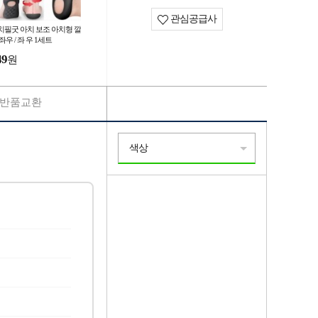
관심공급사
치필굿 아치 보조 아치형 깔
좌우 / 좌 우 1세트
49
원
반품교환
색상