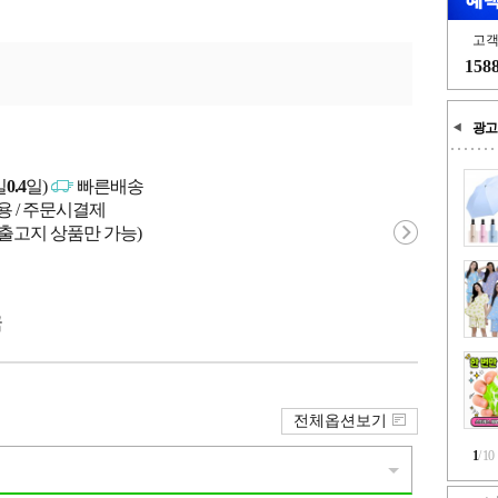
고
158
광고
일
0.4
일)
빠른배송
용 / 주문시결제
 출고지 상품만 가능)
국
전체옵션보기
1
/
10