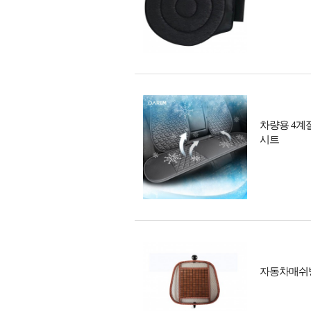
차량용 4계
시트
자동차매쉬방