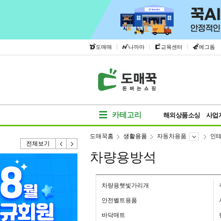
|
|
|
도매매
나까마
교육센터
에그돔
카테고리
해외상품소싱
사업
도매꾹홈
생활용품
자동차용품
인
전체보기
차량용방석
차량용햇빛가리개
안전벨트용품
바닥매트