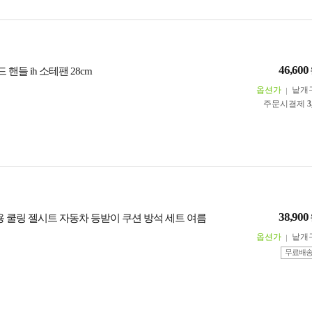
46,600
 핸들 ih 소테팬 28cm
옵션가
낱개
주문시결제
3
38,900
용 쿨링 젤시트 자동차 등받이 쿠션 방석 세트 여름
옵션가
낱개
무료배