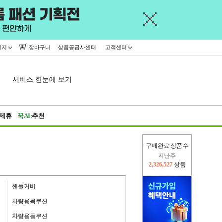
이지
장바구니
상품공급사센터
고객센터
서비스 한눈에 보기
제휴
꾹AI:
추천
지난주
구매완료 상품수
2,326,527
상품
이번주
2,228,423
상품
핸들커버
차량용목쿠션
차량용등쿠션