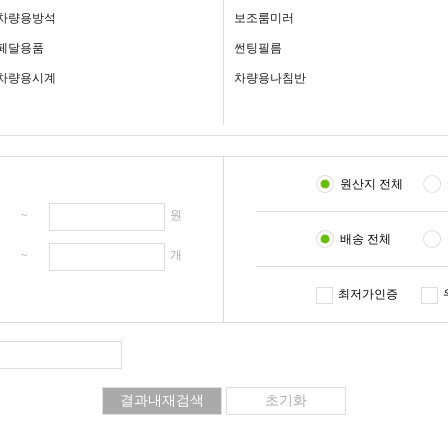
차량용방석
보조룸미러
페달용품
썬팅필름
차량용시계
차량용나침반
원산지 전체
원 ~
원
배송 전체
개 ~
개
최저가인증