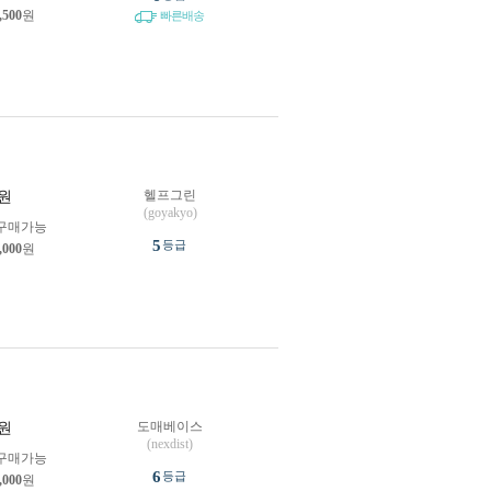
,500
원
빠른배송
헬프그린
원
(goyakyo)
구매가능
5
등급
,000
원
도매베이스
원
(nexdist)
구매가능
6
등급
,000
원