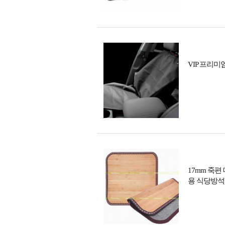
VIP 프리
17mm 죽편
용 식당방석