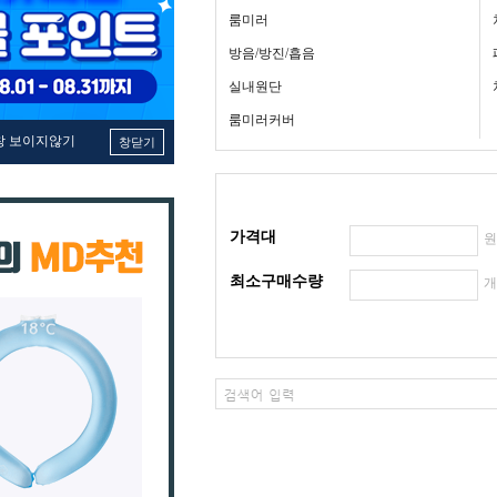
룸미러
방음/방진/흡음
실내원단
룸미러커버
창 보이지않기
창닫기
가격대
최소구매수량