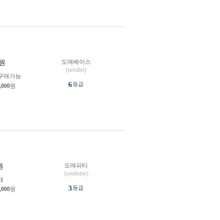
도매베이스
원
(nexdist)
구매가능
6
등급
,000
원
도매파티
원
(seoitsme)
개
3
등급
,000
원