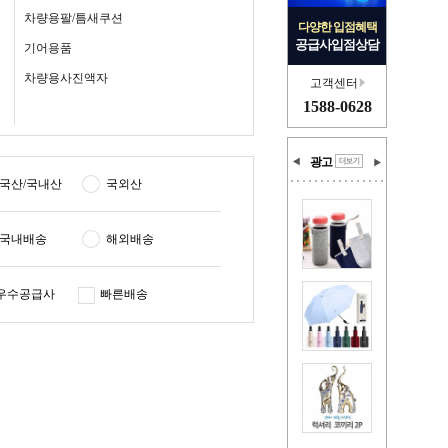
차량용팔/틈새쿠션
다양한 입점혜택
공급사입점상담
기어용품
차량용사진액자
고객센터
1588-0628
광고
국산/국내산
국외산
국내배송
해외배송
우수공급사
빠른배송