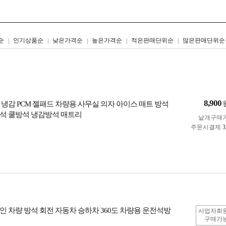
리스트형
갤러리형
순
인기상품순
낮은가격순
높은가격순
적은판매단위순
많은판매단위순
8,900
 냉감 PCM 젤패드 차량용 사무실 의자 아이스 매트 방석
석 쿨방석 냉감방석 매트리
낱개구매
주문시결제
3
인 차량 방석 회전 자동차 승하차 360도 차량용 운전석방
사업자회
구매가