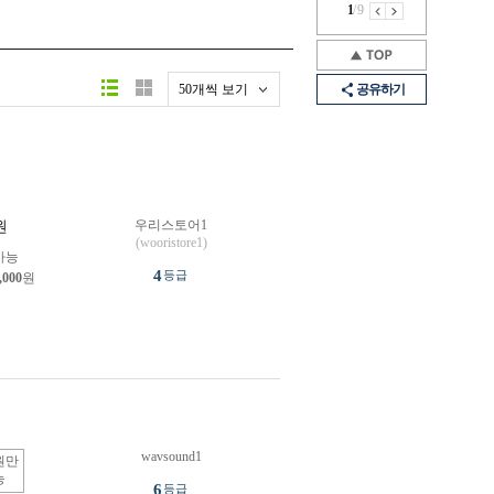
1
/
9
50개씩 보기
공유하기
우리스토어1
원
(wooristore1)
가능
4
등급
,000
원
wavsound1
원만
능
6
등급