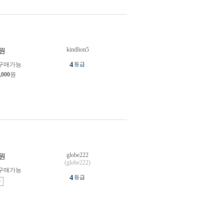
kindlion5
원
4
구매가능
등급
,000
원
globe222
원
(globe222)
구매가능
4
등급
송