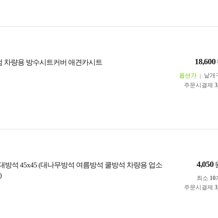
18,600
미엄 차량용 방수시트커버 애견카시트
옵션가
낱개
주문시결제
3
4,050
 대방석 45x45 (대나무방석 여름방석 쿨방석 차량용 업소
)
최소
10
주문시결제
3