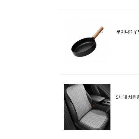
루미나D 우드
5세대 차량