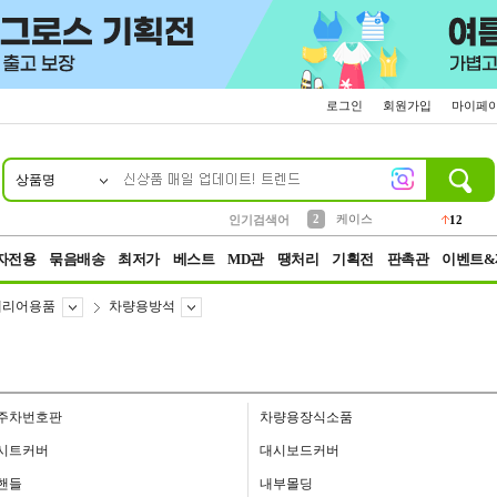
로그인
회원가입
마이페
상품명
10
1
4
5
6
7
8
9
파우치
등산
벨트
실리콘
양말
모자
양산
여성패션
152
395
555
12
1
1
5
3
2
케이스
인기검색어
12
3
생수
454
자전용
묶음배송
최저가
베스트
MD관
땡처리
기획전
판촉관
이벤트&
테리어용품
차량용방석
주차번호판
차량용장식소품
시트커버
대시보드커버
핸들
내부몰딩