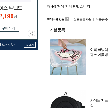
총
463
건이 검색되었습니다
2,190
원
도매꾹랭킹순
신규공급사순
최근등록
기본등록
창 보이지않기
창닫기
여름 쿨방석
핑크 여름방
사이노텍 노
석