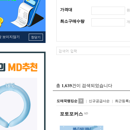
가격대
최소구매수량
창 보이지않기
창닫기
총
1,639
건이 검색되었습니다
도매꾹랭킹순
신규공급사순
최근등록
포토포커스