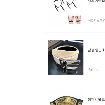
셔츠 가터벨
사업자 낱개
남성 양면 
흥정가능
챔피언 벨트