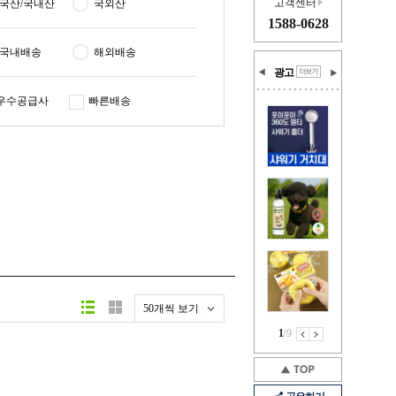
고객센터
국산/국내산
국외산
1588-0628
국내배송
해외배송
광고
우수공급사
빠른배송
50개씩 보기
1
/
9