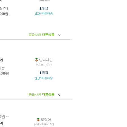
원
1
소
2
개
등급
빠른배송
,000
원~
공급사의
다른상품
단디자인
원
(channy73)
가능
1
등급
,000
원
빠른배송
공급사의
다른상품
0원 ~
또담아
원
(ddoelation22)