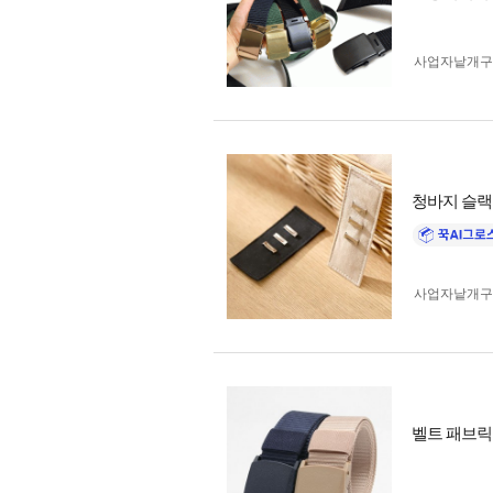
사업자 낱개
청바지 슬랙
사업자 낱개
벨트 패브릭 