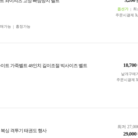
3,200
트 와이셔츠 고정 빠짐방지 벨트
옵션가
최
주문시결제
3
구매가능
흥정가능
18,700
화이트 가죽벨트 48인치 길이조절 빅사이즈 벨트
낱개구매
주문시결제
3
최저 27,00
 복싱 격투기 태권도 행사
29,000