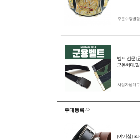
주문수량별할
벨트 전문 
군용혁대/밀
사업자 낱개
우대등록
[야기샵] S