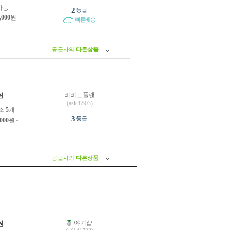
가능
2
등급
,000
원
빠른배송
공급사의
다른상품
비비드플랜
원
(askl8503)
소
5
개
3
등급
,000
원~
공급사의
다른상품
야기샵
원