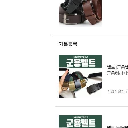
기본등록
벨트 [군용
군용허리띠/
사업자 낱개
벨트 [군용