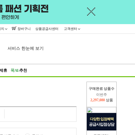
이지
장바구니
상품공급사센터
고객센터
서비스 한눈에 보기
제휴
꾹AI:
추천
구매완료 상품수
이번주
2,297,080
상품
지난주
2,326,527
상품
다양한 입점혜택
공급사입점상담