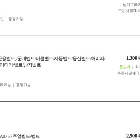
낱개구매
주문시결제
3
인
흥정가능
1,300
[군용벨트]/군대벨트/버클벨트/자동벨트/등산벨트/허리띠/
리터리/벨트/남자벨트
옵션가
최
주문시결제
3
구매가능
흥정가능
2,500
C-A07 캐주얼벨트/벨트