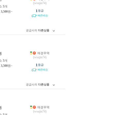
(wsujin74)
소
5
개
1
등급
제
3,500
원~
빠른배송
공급사의
다른상품
재경무역
원
(wsujin74)
소
5
개
1
등급
제
3,500
원~
빠른배송
공급사의
다른상품
재경무역
원
(wsujin74)
소
5
개