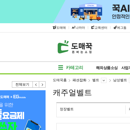
|
|
|
도매매
나까마
교육센터
에그돔
카테고리
해외상품소싱
사업
도매꾹홈
패션잡화
벨트
남성벨트
전체보기
캐주얼벨트
정장벨트