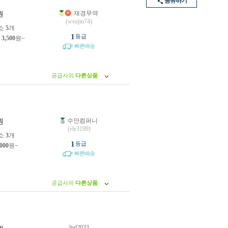
공유하기
재경무역
원
(wsujin74)
소
5
개
1
등급
제
3,500
원~
빠른배송
공급사의
다른상품
수안컴퍼니
원
(ele3199)
소
3
개
1
등급
,000
원~
빠른배송
공급사의
다른상품
lnd2023