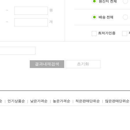
원산지 전체
원 ~
원
배송 전체
개 ~
개
최저가인증
리스트형
갤러리형
순
인기상품순
낮은가격순
높은가격순
적은판매단위순
많은판매단위순