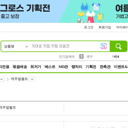
로그인
회원가입
마이페
상품명
10
1
2
3
6
7
8
9
파우치
케이스
생수
실리콘
양말
모자
양산
여성패션
454
555
12
12
1
1
5
3
4
등산
인기검색어
152
5
벨트
395
자전용
묶음배송
최저가
베스트
MD관
땡처리
기획전
판촉관
이벤트&
캐주얼벨트
캐주얼벨트