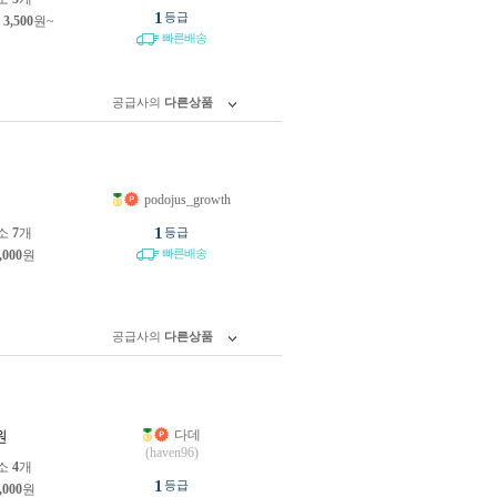
1
등급
제
3,500
원~
빠른배송
공급사의
다른상품
podojus_growth
원
1
소
7
개
등급
빠른배송
,000
원
공급사의
다른상품
다데
원
(haven96)
소
4
개
1
등급
,000
원