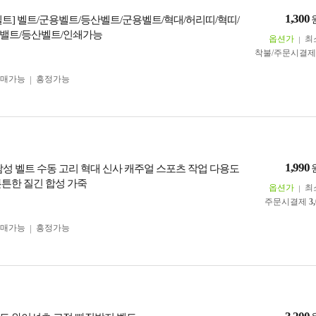
1,300
벨트] 벨트/군용벨트/등산벨트/군용벨트/혁대/허리띠/혁띠/
밸트/등산벨트/인쇄가능
옵션가
최
착불/주문시결
구매가능
흥정가능
1,990
 남성 벨트 수동 고리 혁대 신사 캐주얼 스포츠 작업 다용도
튼튼한 질긴 합성 가죽
옵션가
최
주문시결제
3
구매가능
흥정가능