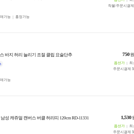
착불/주문시결
구매가능
흥정가능
750
스 바지 허리 늘리기 조절 클립 요술단추
옵션가
최
주문시결제
3
구매가능
1,530
남성 캐쥬얼 캔버스 버클 허리띠 120cm RD-11331
옵션가
최
주문시결제
3