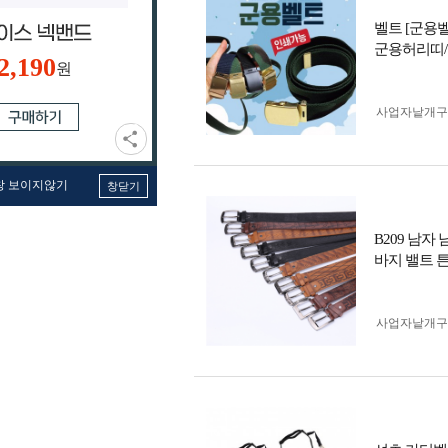
벨트 [군용
군용허리띠/
2,190
원
사업자 낱개
창 보이지않기
창닫기
B209 남자
바지 밸트 
사업자 낱개