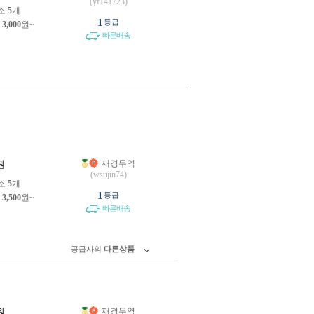
(yf141723)
소
5
개
1
등급
제
3,000
원~
빠른배송
재경무역
원
(wsujin74)
소
5
개
1
등급
제
3,500
원~
빠른배송
공급사의
다른상품
재경무역
원