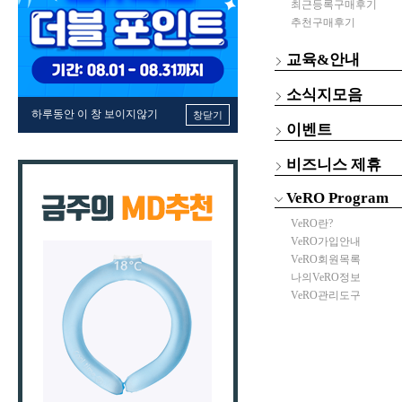
최근등록구매후기
추천구매후기
교육&안내
소식지모음
하루동안 이 창 보이지않기
창닫기
이벤트
비즈니스 제휴
VeRO Program
VeRO란?
VeRO가입안내
VeRO회원목록
나의VeRO정보
VeRO관리도구