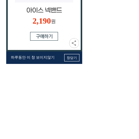
2,190
원
하루동안 이 창 보이지않기
창닫기