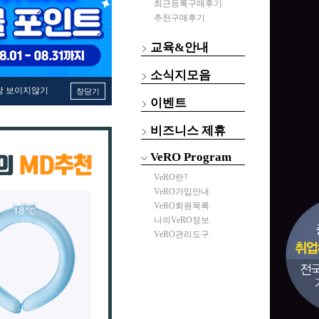
최근등록구매후기
추천구매후기
교육&안내
소식지모음
창 보이지않기
창닫기
이벤트
비즈니스 제휴
VeRO Program
VeRO란?
VeRO가입안내
VeRO회원목록
나의VeRO정보
VeRO관리도구