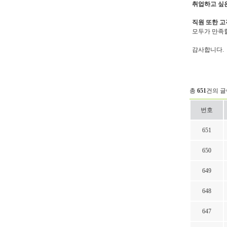
취업하고 싶은
직원 또한 
모두가 만족할
감사합니다.
총
651
건의 글
번호
651
650
649
648
647