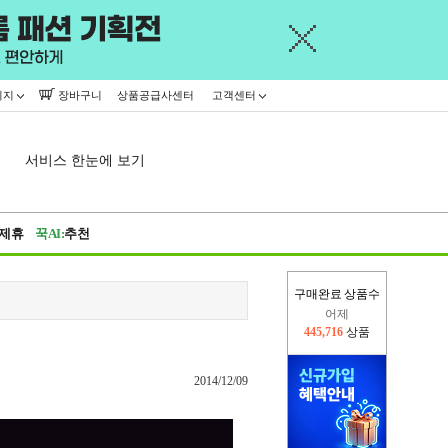
이지
장바구니
상품공급사센터
고객센터
서비스 한눈에 보기
제휴
꾹AI:
추천
구매완료 상품수
어제
445,716
상품
오늘(현재)
13,770
상품
2014/12/09