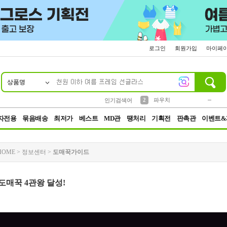
로그인
회원가입
마이페
상품명
10
1
4
5
6
7
8
9
키링
미니
말랑이
선풍기
가방
양말
짱구
텀블러
23
2
1
1
7
3
2
파우치
인기검색어
3
모자
자전용
묶음배송
최저가
베스트
MD관
땡처리
기획전
판촉관
이벤트&
HOME
>
정보센터
>
도매꾹가이드
 도매꾹 4관왕 달성!