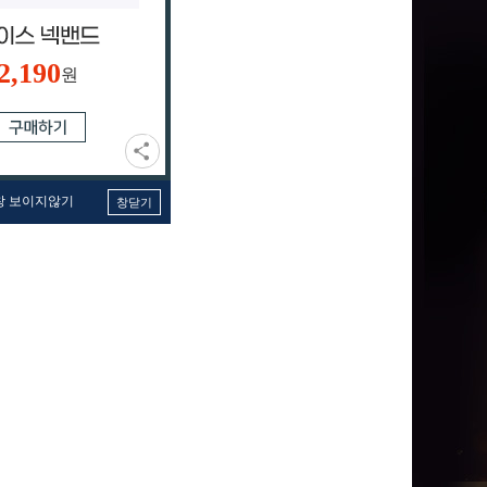
2,190
원
창 보이지않기
창닫기