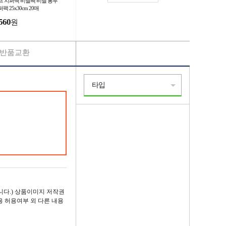
프 지퍼백 비닐팩 비닐 봉투
팩 25x30cm 20매
560
원
반품교환
타입
다.) 상품이미지 저작권
용 허용여부 외 다른 내용