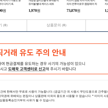
워 믹서기 다용도 분
개방형 실리콘빨대 휴대용 리
카즈미 캠핑 의자 야외 낚시
쉐
더 다지기 4L
유저블 빨대 케이스 세트
의자 컨투어로우 캠핑체어 차
지퍼
콜
90
1,970
73,870
1,
원
원
원
 (
0
)
상품문의 (
0
)
간에 한해서만 무료로 사용이 가능합니다. (공급기간 외 사용시 무단도용으로 간주됩니
작권에 위배되는 편집이나 상품판매 이외의 용도로 사용할 수 없습니다. * 이미지 사
 상품등록승인거부의 사유가 될 수 있습니다.