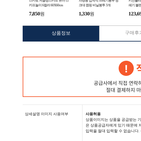
스카로 저글링스카프 유아 스
차량용 접착식 쓰레기봉투 씽
키친플라
카프놀이 6컬러 60X60cm
크대 캠핑 비닐봉투 3개
쇄기 블랜
7,850
1,330
123,6
원
원
구매후기
상품정보
상세설명 이미지 사용여부
사용허용
상품이미지는 상품을 공급받는 기
은 상품공급자에게 있기 때문에 저
입력을 절대 입력할 수 없습니다.