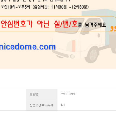
SW01121921
모델명
1 / 1
상품포장 부피/무게