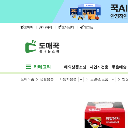
|
|
|
도매매
교육센터
에그돔
나까마
카테고리
해외상품소싱
사업자전용
묶음배송
도매꾹홈
생활용품
자동차용품
오일/소모품
엔