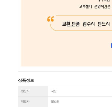
상품정보
원산지
국산
제조사
불스원