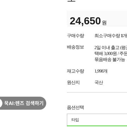
24,650
원
구매수량
최소구매수량
1
개
배송정보
2일 이내 출고
(
택배 3,000원 /
묶음배송 불가능
재고수량
1,998개
원산지
국산
옵션선택
타입