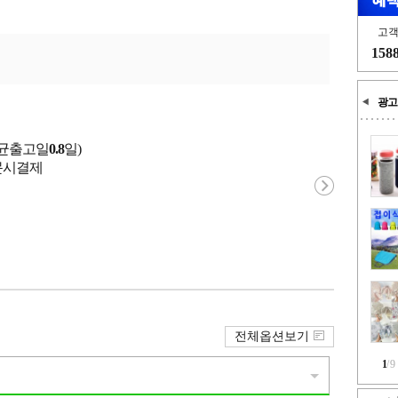
고
158
광고
평균출고일
0.8
일)
 주문시결제
전체옵션보기
1
/
9