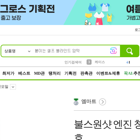
로
상품명
10
1
2
5
6
7
8
9
벨트
생수
등산
실리콘
양말
여성패션
장갑
led
4
1
1
2
4
1
3
케이스
인기검색어
1
4
파우치
3
최저가
베스트
MD관
땡처리
기획전
판촉관
이벤트&제휴
꾹AI:
추
진오일
엠마트
불스원샷 엔진 청
호