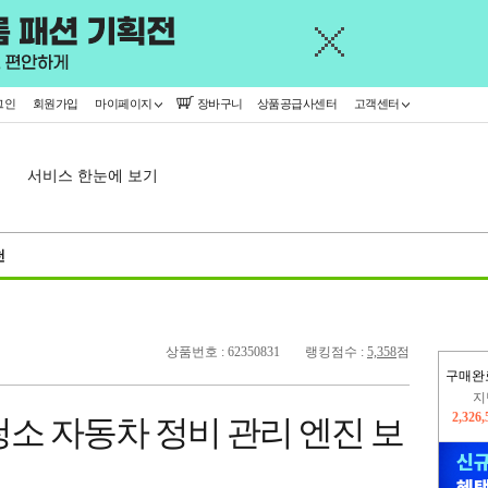
그인
회원가입
마이페이지
장바구니
상품공급사센터
고객센터
서비스 한눈에 보기
천
상품번호 : 62350831
랭킹점수 :
5,358
점
구매완
지
2,326
소 자동차 정비 관리 엔진 보
이
2,374