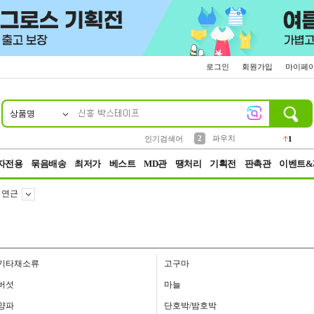
로그인
회원가입
마이페
상품명
10
1
4
5
6
7
8
9
키링
선풍기
말랑이
키캡
텀블러
가방
양말
양산
1
1
5
2
2
2
파우치
인기검색어
1
3
모자
2
자전용
묶음배송
최저가
베스트
MD관
땡처리
기획전
판촉관
이벤트&
연근
기타채소류
고구마
버섯
마늘
양파
단호박/밤호박