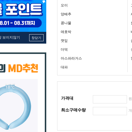
오이
양배추
콩나물
애호박
창 보이지않기
창닫기
깻잎
더덕
아스파라거스
대파
가격대
최소구매수량