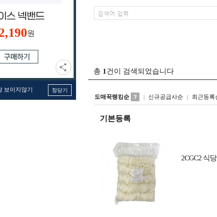
2,190
원
총
1
건이 검색되었습니다
창 보이지않기
창닫기
도매꾹랭킹순
신규공급사순
최근등록
기본등록
2CGC2 