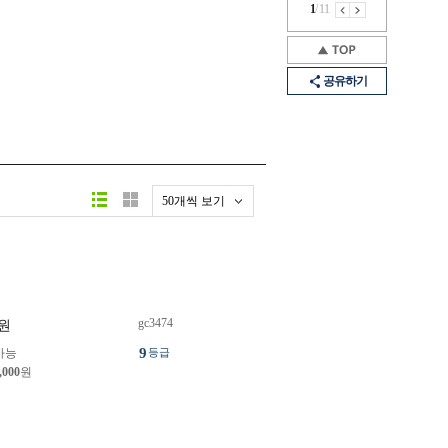
1
/
11
공유하기
50개씩 보기
gc3474
원
9
가능
등급
,000
원