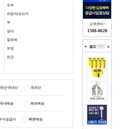
두부
다양한 입점혜택
공급사입점상담
피망/파프리카
무
고객센터
1588-0628
냉이
알로에
광고
우엉
연근
국산/국내산
국외산
국내배송
해외배송
우수공급사
빠른배송