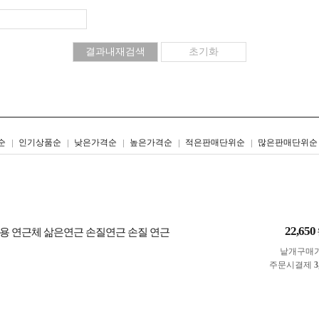
리스트형
갤러리형
순
인기상품순
낮은가격순
높은가격순
적은판매단위순
많은판매단위순
22,650
식당용 연근체 삶은연근 손질연근 손질 연근
낱개구매
주문시결제
3