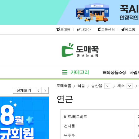
|
|
|
도매매
나까마
교육센터
에그돔
카테고리
해외상품소싱
사업
도매꾹홈
식품
농산물
채소
전체보기
연근
비트/레드비트
건나물
옥수수