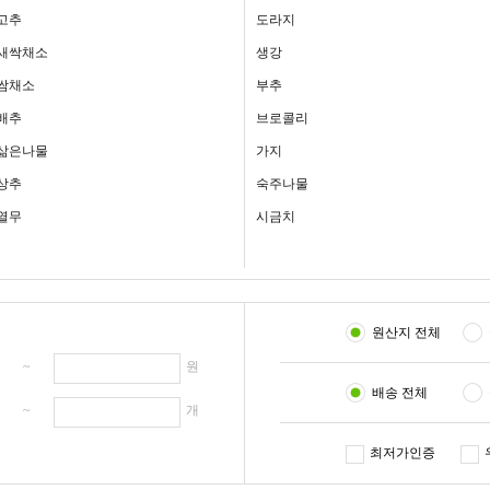
고추
도라지
새싹채소
생강
쌈채소
부추
배추
브로콜리
삶은나물
가지
상추
숙주나물
열무
시금치
원산지 전체
원 ~
원
배송 전체
개 ~
개
최저가인증