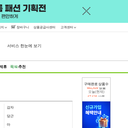
이지
장바구니
상품공급사센터
고객센터
서비스 한눈에 보기
제휴
꾹AI:
추천
구매완료 상품수
오늘(현재)
67,639
상품
어제
402,926
상품
감자
당근
마