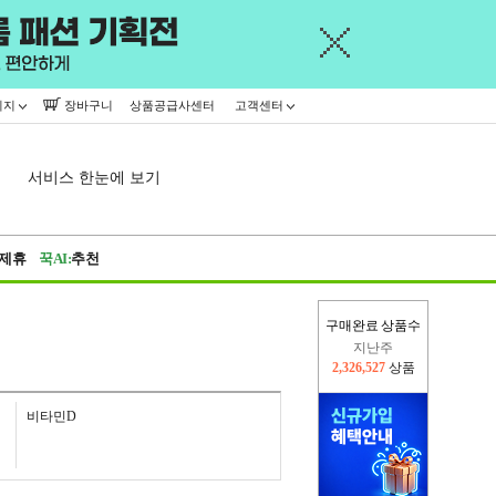
이지
장바구니
상품공급사센터
고객센터
서비스 한눈에 보기
제휴
꾹AI:
추천
구매완료 상품수
지난주
2,326,527
상품
이번주
2,310,912
상품
비타민D