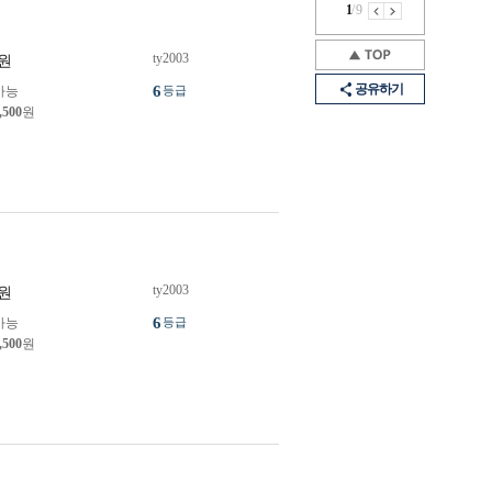
1
/
9
ty2003
원
공유하기
6
가능
등급
,500
원
ty2003
원
6
가능
등급
,500
원