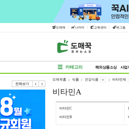
|
|
|
도매매
나까마
교육센터
에그돔
카테고리
해외상품소싱
사업
도매꾹홈
식품
건강식품
비타민제
전체보기
비타민A
비타민C
비타민B