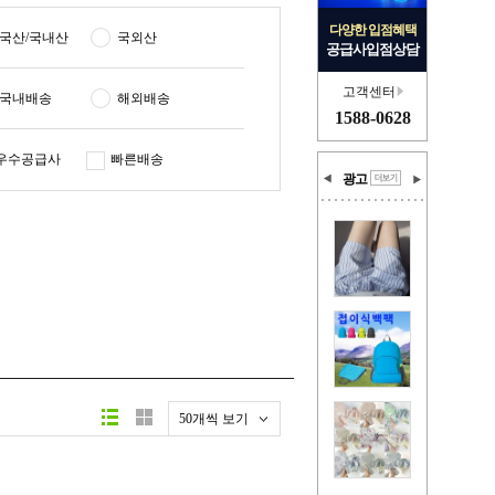
다양한 입점혜택
국산/국내산
국외산
공급사입점상담
고객센터
국내배송
해외배송
1588-0628
우수공급사
빠른배송
광고
50개씩 보기