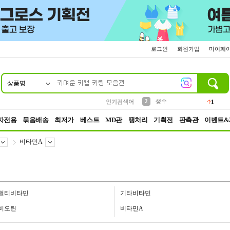
로그인
회원가입
마이페
상품명
10
1
4
5
6
7
8
9
벨트
파우치
등산
실리콘
양말
여성패션
장갑
led
4
3
1
2
4
1
2
생수
인기검색어
1
3
케이스
1
자전용
묶음배송
최저가
베스트
MD관
땡처리
기획전
판촉관
이벤트&
비타민A
멀티비타민
기타비타민
비오틴
비타민A