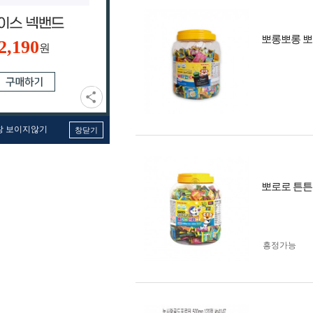
뽀롱뽀롱 뽀
2,190
원
창 보이지않기
창닫기
뽀로로 튼튼키
흥정가능