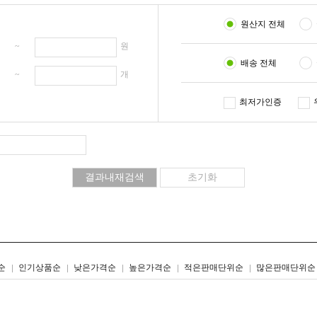
원산지 전체
원 ~
원
배송 전체
개 ~
개
최저가인증
리스트형
갤러리형
순
인기상품순
낮은가격순
높은가격순
적은판매단위순
많은판매단위순