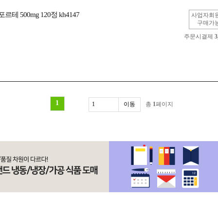
 500mg 120정 kh4147
사업자회
구매가
주문시결제
3
1
총
1
페이지