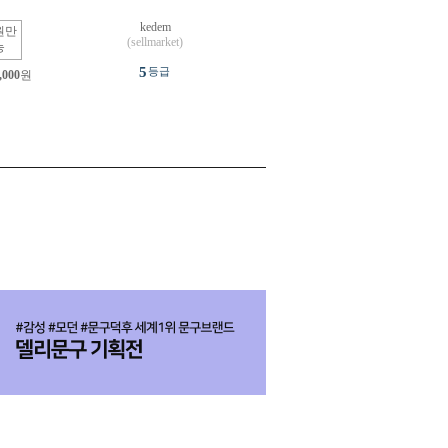
kedem
원만
(sellmarket)
능
5
등급
,000
원