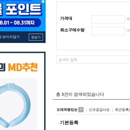
가격대
최소구매수량
창 보이지않기
창닫기
총
3
건이 검색되었습니다
도매꾹랭킹순
신규공급사순
최근등록
기본등록