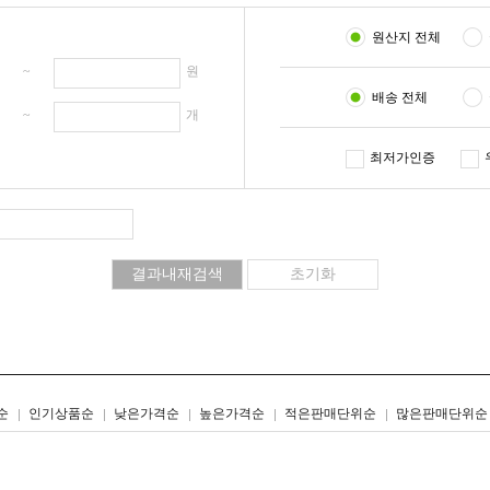
원산지 전체
원 ~
원
배송 전체
개 ~
개
최저가인증
리스트형
갤러리형
순
인기상품순
낮은가격순
높은가격순
적은판매단위순
많은판매단위순