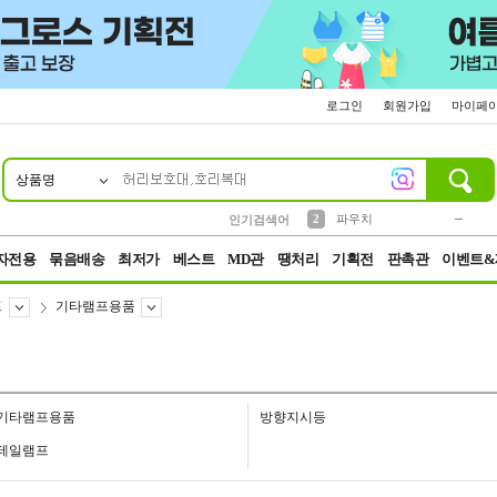
로그인
회원가입
마이페
상품명
10
1
4
5
6
7
8
9
키링
미니
말랑이
선풍기
가방
양말
짱구
텀블러
23
2
1
1
7
3
2
파우치
인기검색어
3
모자
자전용
묶음배송
최저가
베스트
MD관
땡처리
기획전
판촉관
이벤트&
프
기타램프용품
기타램프용품
방향지시등
테일램프