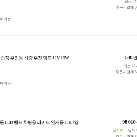
최소
4
주문시결제
3
구매가능
530
순정 후진등 차량 후진 램프 12V 16W
최소
10
주문시결제
3
구매가능
98,010
등 LED 램프 차량용 라이트 안개등 H3타입
옵션가
낱개
주문시결제
3