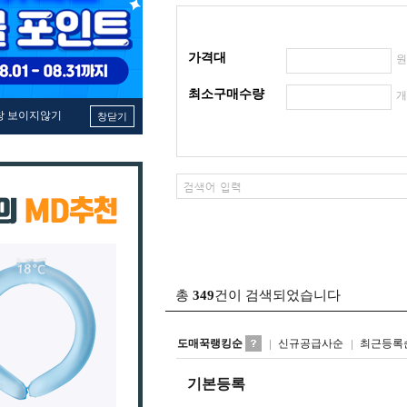
가격대
최소구매수량
창 보이지않기
창닫기
총
349
건이 검색되었습니다
도매꾹랭킹순
신규공급사순
최근등록
기본등록