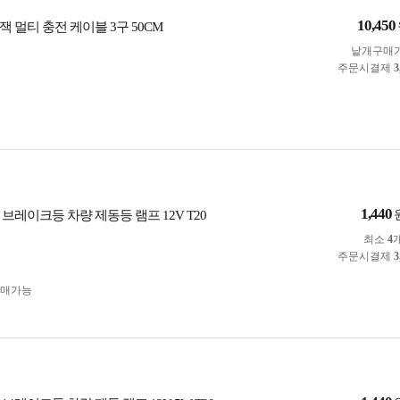
10,450
 멀티 충전 케이블 3구 50CM
낱개구매
주문시결제
3
1,440
브레이크등 차량 제동등 램프 12V T20
최소
4
주문시결제
3
구매가능