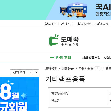
|
|
|
도매매
나까마
교육센터
에그돔
카테고리
해외상품소싱
사업
도매꾹홈
생활용품
자동차용품
램
전체보기
기타램프용품
차량용실내등
전조등