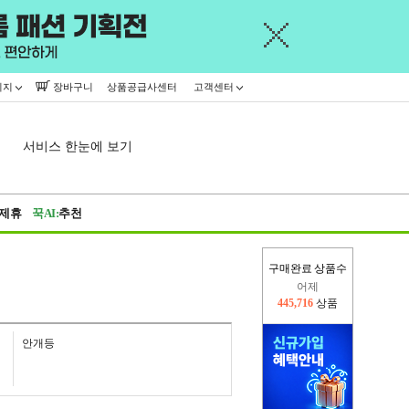
이지
장바구니
상품공급사센터
고객센터
서비스 한눈에 보기
제휴
꾹AI:
추천
어제
구매완료 상품수
445,716
상품
오늘(현재)
372,618
상품
안개등