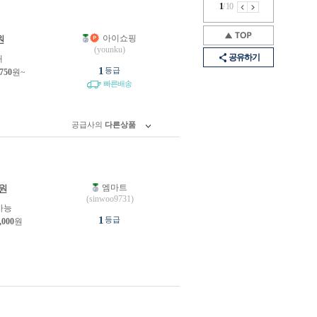
1
/
10
아이쇼핑
원
(younku)
공유하기
개
1
등급
,750
원~
빠른배송
공급사의
다른상품
엠마트
원
(sinwoo9731)
가능
1
등급
,000
원