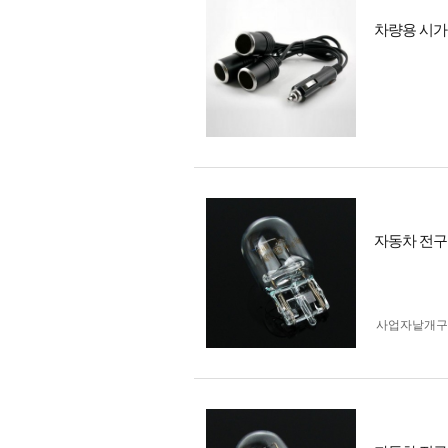
차량용 시가잭
자동차 전구 
사업자 낱개