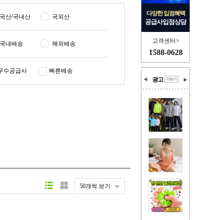
다양한 입점혜택
국산/국내산
국외산
공급사입점상담
고객센터
국내배송
해외배송
1588-0628
우수공급사
빠른배송
광고
50개씩 보기