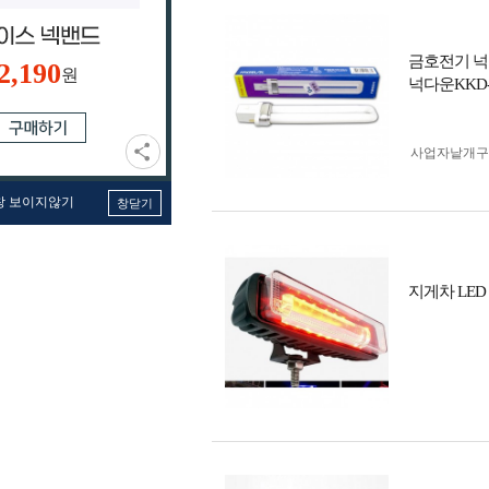
금호전기 넉
2,190
원
넉다운KKD-
사업자 낱개
창 보이지않기
창닫기
지게차 LE