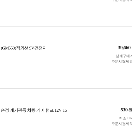
39,660
계 (GM550)적외선 9V건전지
낱개구매
주문시결제
3
530
순정 계기판등 차량 기어 램프 12V T5
최소
10
주문시결제
3