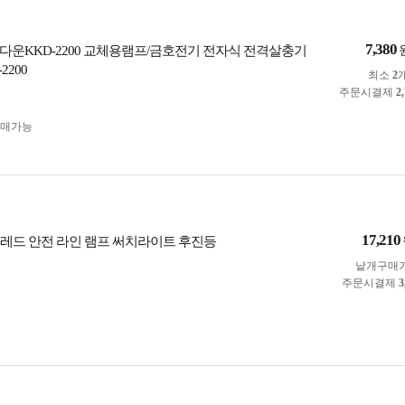
7,380
다운KKD-2200 교체용램프/금호전기 전자식 전격살충기
2200
최소
2
주문시결제
2
구매가능
17,210
D 레드 안전 라인 램프 써치라이트 후진등
낱개구매
주문시결제
3