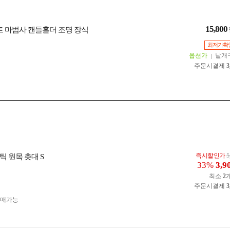
15,800
트 마법사 캔들홀더 조명 장식
최저가확
옵션가
낱개
주문시결제
3
즉시할인가
5
틱 원목 촛대 S
33%
3,9
최소
2
주문시결제
3
구매가능