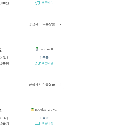
빠른배송
,000
원
공급사의
다른상품
bandimall
원
1
소
3
개
등급
빠른배송
,000
원
공급사의
다른상품
podojus_growth
원
1
소
3
개
등급
빠른배송
,000
원