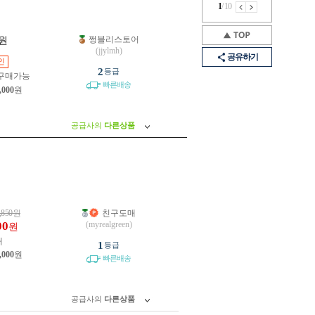
1
/
10
쩡블리스토어
원
(jjylmh)
공유하기
인
2
등급
구매가능
빠른배송
,000
원
공급사의
다른상품
,850
원
친구도매
00
(myrealgreen)
원
개
1
등급
,000
원
빠른배송
공급사의
다른상품