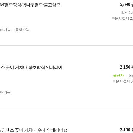
5,690
m -M/염주장식/향나무염주/불교염주
최소
2
주문시결제
2
구매가능
흥정가능
2,150
센스 꽂이 거치대 향초받침 인테리어
옵션가
최
주문시결제
3
구매가능
2,150
초 인센스 꽂이 거치대 촛대 인테리어 R