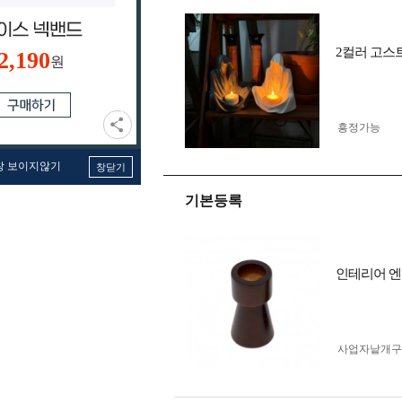
2컬러 고스
2,190
원
흥정가능
창 보이지않기
창닫기
기본등록
인테리어 엔
사업자 낱개