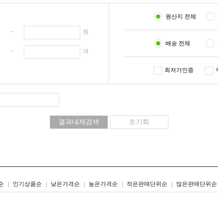
원산지 전체
원 ~
원
배송 전체
개 ~
개
최저가인증
리스트형
갤러리형
순
인기상품순
낮은가격순
높은가격순
적은판매단위순
많은판매단위순