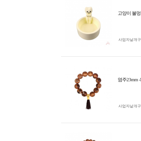
고양이 불멍
사업자 낱개
염주23mm
사업자 낱개