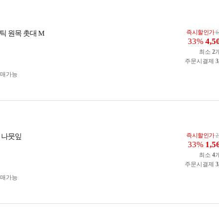
즉시할인가
6
틱 원목 촛대 M
33%
4,5
최소
2
주문시결제
3
구매가능
즉시할인가
2
 나뭇잎
33%
1,5
최소
4
주문시결제
3
구매가능