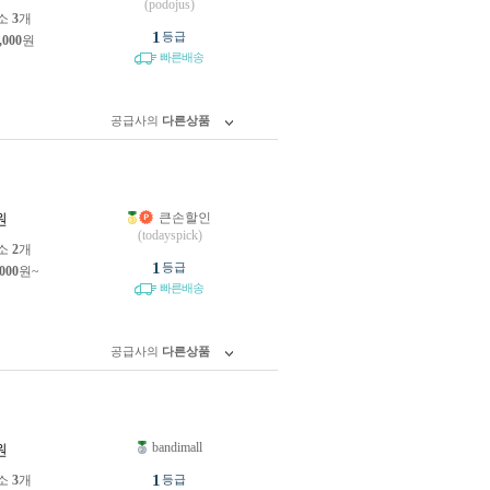
(podojus)
소
3
개
1
등급
,000
원
빠른배송
공급사의
다른상품
큰손할인
원
(todayspick)
소
2
개
1
등급
,000
원~
빠른배송
공급사의
다른상품
bandimall
원
1
소
3
개
등급