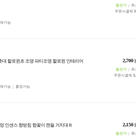
옵션가
최
주문시결제
3
구매가능
2,700
 촛대 할로윈초 조명 파티조명 할로윈 인테리어
옵션가
최
주문시결제
3
구매가능
흥정가능
2,150
멍 인센스 향받침 향꽃이 캔들 거치대 R
옵션가
최