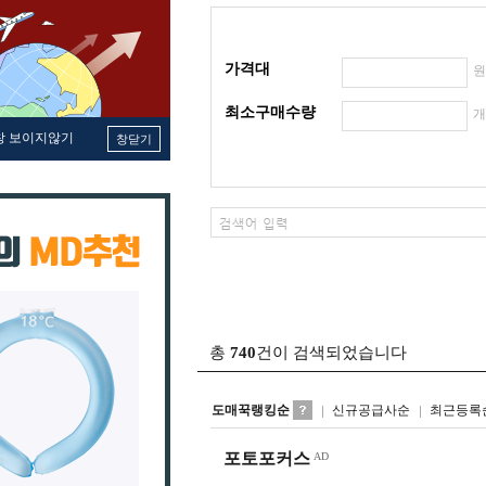
가격대
최소구매수량
창 보이지않기
창닫기
총
740
건이 검색되었습니다
도매꾹랭킹순
신규공급사순
최근등록
포토포커스