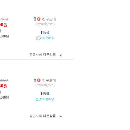
,750
원
친구도매
00
(myrealgreen)
원
개
1
등급
,000
원
빠른배송
공급사의
다른상품
,340
원
친구도매
60
(myrealgreen)
원
개
1
등급
,000
원
빠른배송
공급사의
다른상품