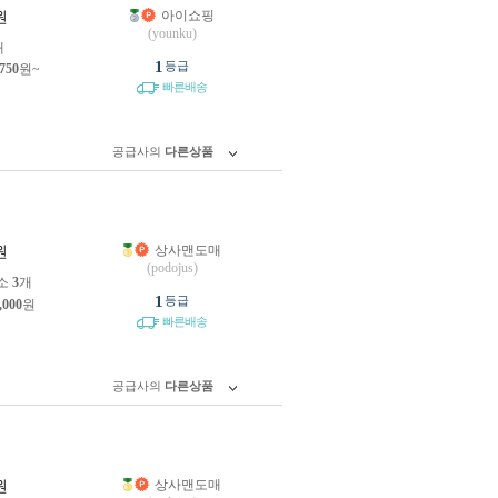
아이쇼핑
원
(younku)
개
1
등급
,750
원~
빠른배송
공급사의
다른상품
상사맨도매
원
(podojus)
소
3
개
1
등급
,000
원
빠른배송
공급사의
다른상품
상사맨도매
원