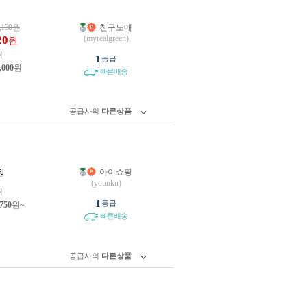
,130
원
친구도매
20
(myrealgreen)
원
개
1
등급
,000
원
빠른배송
공급사의
다른상품
아이쇼핑
원
(younku)
개
1
등급
,750
원~
빠른배송
공급사의
다른상품