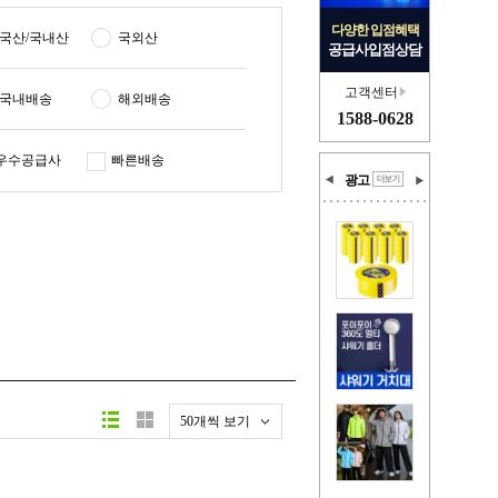
다양한 입점혜택
국산/국내산
국외산
공급사입점상담
고객센터
국내배송
해외배송
1588-0628
우수공급사
빠른배송
광고
50개씩 보기