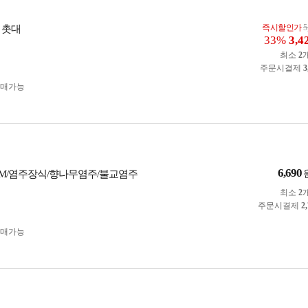
즉시할인가
5
 촛대
33%
3,4
최소
2
주문시결제
3
구매가능
6,690
 -M/염주장식/향나무염주/불교염주
최소
2
주문시결제
2
구매가능