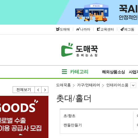
|
|
|
도매매
나까마
교육센터
에그돔
카테고리
해외상품소싱
사업
도매꾹홈
가구/인테리어
인테리어소품
전체보기
촛대/홀더
초/향초
캔들만들기