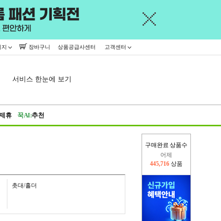
이지
장바구니
상품공급사센터
고객센터
서비스 한눈에 보기
제휴
꾹AI:
추천
어제
구매완료 상품수
445,716
상품
오늘(현재)
367,767
상품
촛대/홀더