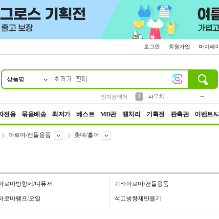
로그인
회원가입
마이페
상품명
10
1
4
5
6
7
8
9
키링
미니
말랑이
선풍기
가방
양말
짱구
텀블러
23
2
1
1
7
3
2
파우치
인기검색어
3
모자
자전용
묶음배송
최저가
베스트
MD관
땡처리
기획전
판촉관
이벤트&
아로마/캔들용품
촛대/홀더
아로마방향제/디퓨저
기타아로마/캔들용품
아로마램프/오일
석고방향제만들기