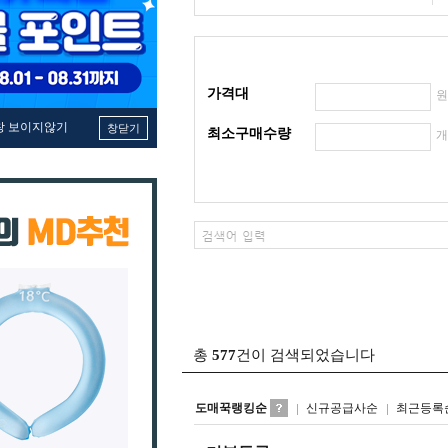
가격대
창 보이지않기
창닫기
최소구매수량
총
577
건이 검색되었습니다
도매꾹랭킹순
신규공급사순
최근등록