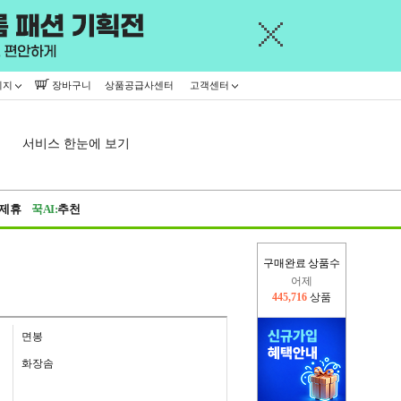
이지
장바구니
상품공급사센터
고객센터
서비스 한눈에 보기
제휴
꾹AI:
추천
구매완료 상품수
오늘(현재)
329,527
상품
어제
445,716
상품
면봉
화장솜