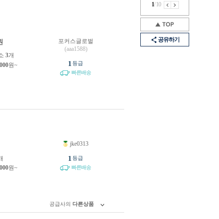
1
/
10
공유하기
포커스글로벌
원
(aaa1588)
소
3
개
1
등급
,000
원~
빠른배송
jke0313
원
1
개
등급
,000
원~
빠른배송
공급사의
다른상품