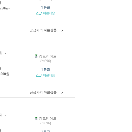
개
1
등급
,750
원~
빠른배송
공급사의
다른상품
원 ~
킹트레이드
원
(pr896)
개
1
등급
,000
원
빠른배송
공급사의
다른상품
원 ~
킹트레이드
원
(pr896)
개
등급