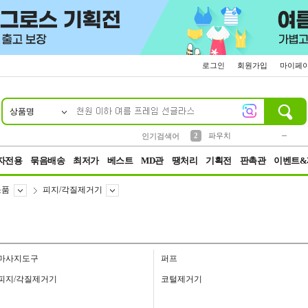
로그인
회원가입
마이페
상품명
10
1
4
5
6
7
8
9
키링
미니
말랑이
선풍기
가방
양말
짱구
텀블러
23
2
1
1
7
3
2
파우치
인기검색어
3
모자
자전용
묶음배송
최저가
베스트
MD관
땡처리
기획전
판촉관
이벤트&
소품
피지/각질제거기
마사지도구
퍼프
피지/각질제거기
코털제거기