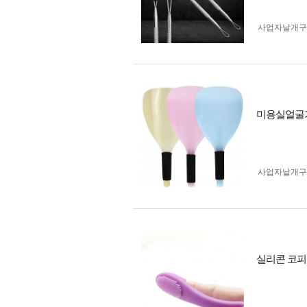
사업자 낱개
미용실얼굴
사업자 낱개
실리콘 코피지