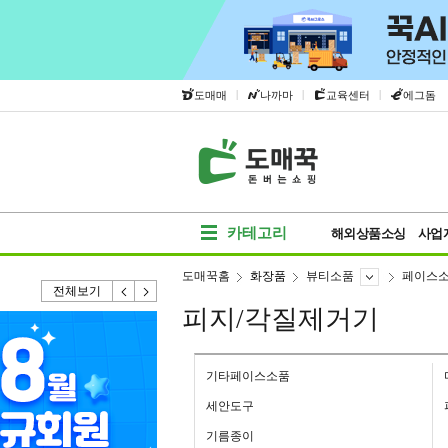
|
|
|
도매매
나까마
교육센터
에그돔
카테고리
해외상품소싱
사업
도매꾹홈
화장품
뷰티소품
페이스
전체보기
피지/각질제거기
기타페이스소품
세안도구
기름종이