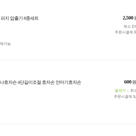
2,500
 피지 압출기 8종세트
최소
2
주문시결제
3
구매가능
600
나효자손 4단길이조절 효자손 안마기효자손
옵션가
최
주문시결제
3