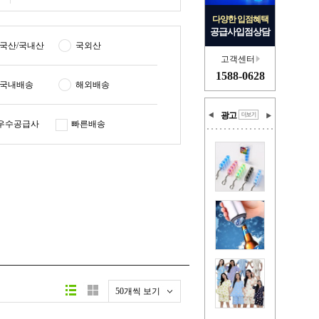
다양한 입점혜택
공급사입점상담
국산/국내산
국외산
고객센터
1588-0628
국내배송
해외배송
광고
우수공급사
빠른배송
50개씩 보기