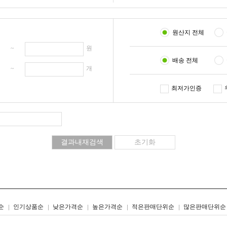
원산지 전체
원 ~
원
배송 전체
개 ~
개
최저가인증
리스트형
갤러리형
순
인기상품순
낮은가격순
높은가격순
적은판매단위순
많은판매단위순