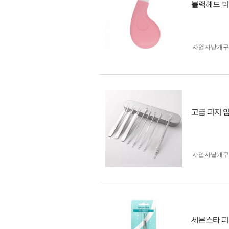
블랙헤드 피
사업자 낱개
고급 피지 압
사업자 낱개
세븐스타 피