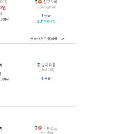
810
원
친구도매
0
(myrealgreen)
원
개
1
등급
,000
원
빠른배송
공급사의
다른상품
영차유통
원
(jebo1030)
개
1
등급
,000
원
아이쇼핑
원
(younku)