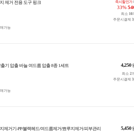
즉시할인가
지 제거 전용 도구 핑크
33%
54
최소
10
주문시결제
3
구매가능
4,250
출기 압출 바늘 여드름 압출 8종 1세트
최소
2
주문시결제
3
구매가능
5,450
지제거기-PP/블랙헤드/여드름제거/뾰루지제거/피부관리