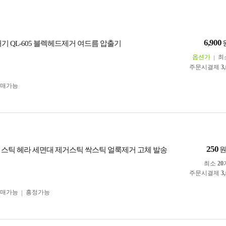
6,900
기 QL-605 블렉헤드제거 여드름 압출기
옵션가
최
주문시결제
3
구매가능
250
 스틱 헤라 세면대 제거스틱 싹스틱 얼룩제거 고체 발송
최소
20
주문시결제
3
구매가능
흥정가능