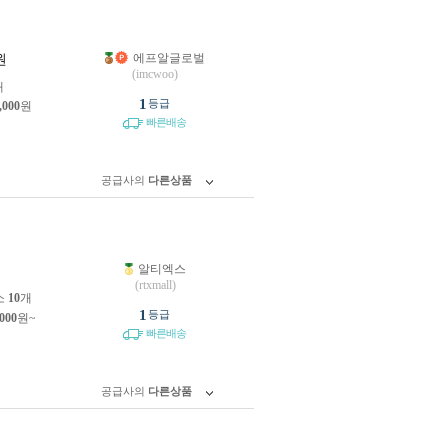
에프알글로벌
원
(imcwoo)
개
1
등급
,000
원
빠른배송
공급사의
다른상품
알티엑스
원
(rtxmall)
소
10
개
1
등급
,000
원~
빠른배송
공급사의
다른상품