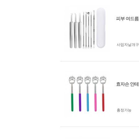
피부 여드름
사업자 낱개
효자손 안테
흥정가능