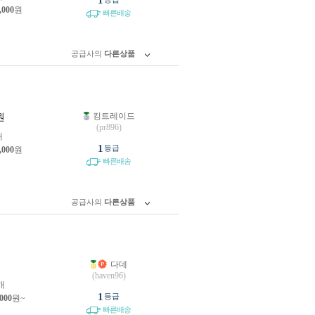
1
,000
원
빠른배송
공급사의
다른상품
킹트레이드
원
(pr896)
개
1
등급
,000
원
빠른배송
공급사의
다른상품
다데
원
(haven96)
개
1
등급
,000
원~
빠른배송