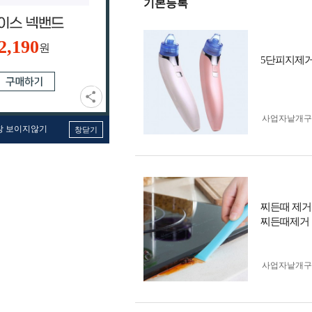
기본등록
2,190
원
5단피지제거
사업자 낱개
창 보이지않기
창닫기
찌든때 제거
찌든때제거
사업자 낱개