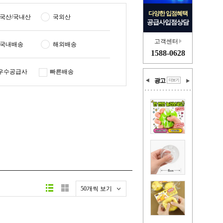
다양한 입점혜택
국산/국내산
국외산
공급사입점상담
고객센터
국내배송
해외배송
1588-0628
우수공급사
빠른배송
광고
50개씩 보기