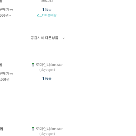
lnd2023
원
1
구매가능
등급
빠른배송
,000
원~
공급사의
다른상품
도매언니dmsister
원
(skycuper)
구매가능
1
등급
,000
원
도매언니dmsister
원
(skycuper)