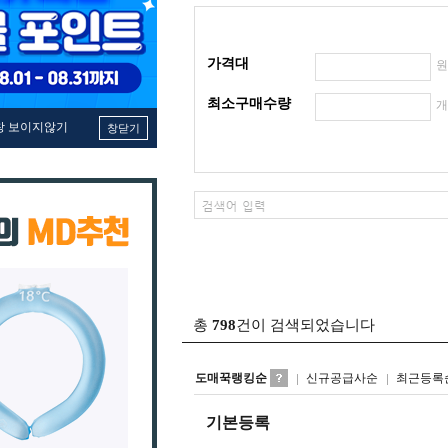
가격대
최소구매수량
창 보이지않기
창닫기
총
798
건이 검색되었습니다
도매꾹랭킹순
신규공급사순
최근등록
기본등록