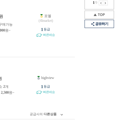
1
/
9
포엘
원
(4lmarket)
공유하기
구매가능
1
등급
,000
원~
빠른배송
highview
원
1
소
2
개
등급
빠른배송
제
2,500
원~
공급사의
다른상품