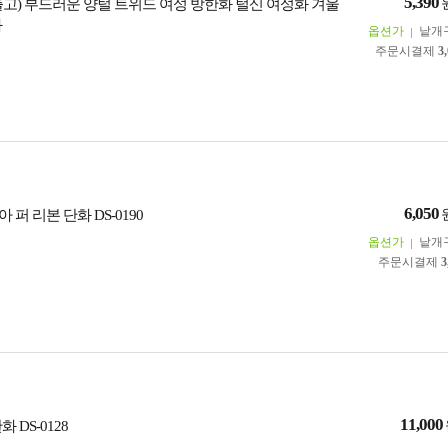
5,390
일출고) 부드러운 양털 트위드 여성 방한화 털신 여성화 겨울
화
옵션가
낱개
주문시결제
3
6,050
모아 퍼 리본 단화 DS-0190
옵션가
낱개
주문시결제
3
11,000
 DS-0128