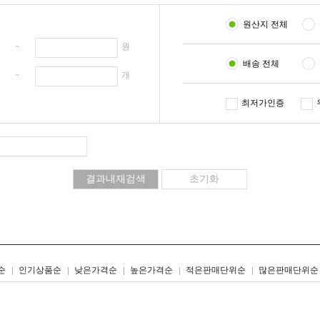
원산지 전체
원 ~
원
배송 전체
개 ~
개
최저가인증
리스트형
갤러리형
순
인기상품순
낮은가격순
높은가격순
적은판매단위순
많은판매단위순