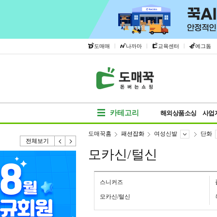
|
|
|
도매매
나까마
교육센터
에그돔
카테고리
해외상품소싱
사업
도매꾹홈
패션잡화
여성신발
단화
전체보기
모카신/털신
스니커즈
모카신/털신