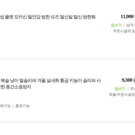
11,900
성 플랫 모카신 털안감 방한 슈즈 털신발 털신 방한화
옵션가
낱개
주문시결제
3
9,300
6 복슬 냥이 털슬리퍼 겨울 실내화 통굽 키높이 슬리퍼 사
방한 층간소음방지
옵션가
최
착불/주문시결
구매가능
흥정가능