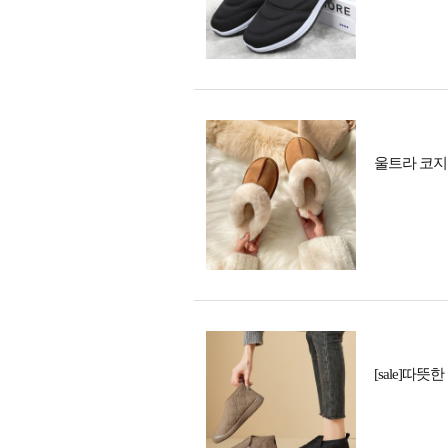
울트라 코지 
[sale]따뜻