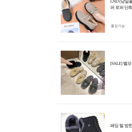
LND (당
퍼 로퍼 단
흥정가능
[SALE] 벨
패딩 털 방한화