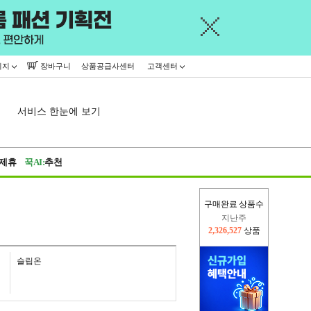
이지
장바구니
상품공급사센터
고객센터
서비스 한눈에 보기
제휴
꾹AI:
추천
구매완료 상품수
이번주
2,276,789
상품
지난주
2,326,527
상품
슬립온