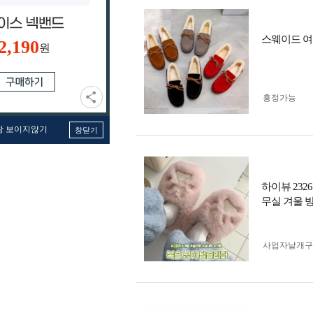
스웨이드 여
2,190
원
흥정가능
창 보이지않기
창닫기
하이뷰 232
무실 겨울 
사업자 낱개