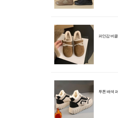
퍼안감 버클 
투톤 배색 퍼