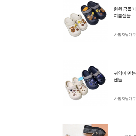
윈윈 곰돌이
여름샌들
사업자 낱개
귀염이 만능
샌들
사업자 낱개