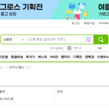
로그인
회원가입
마이페
상품명
10
1
4
5
6
7
8
9
파우치
등산
벨트
실리콘
양말
모자
양산
여성패션
152
395
555
12
1
1
5
3
2
케이스
인기검색어
12
3
생수
454
자전용
묶음배송
최저가
베스트
MD관
땡처리
기획전
판촉관
이벤트&
모카신/털신
플랫
로퍼
옥스퍼드화