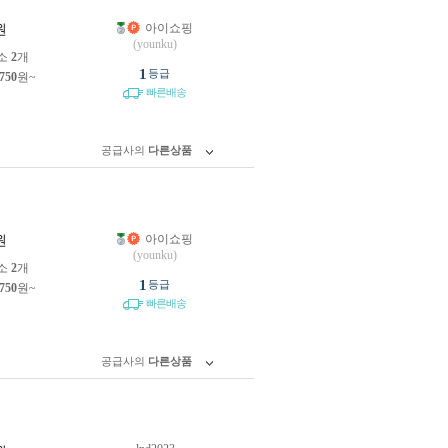
아이쇼핑
원
(younku)
소
2
개
1
등급
,750
원~
빠른배송
공급사의
다른상품
아이쇼핑
원
(younku)
소
2
개
1
등급
,750
원~
빠른배송
공급사의
다른상품