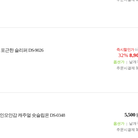
즉시할인가
1
포근한 슬리퍼 DS-9026
32%
8,9
옵션가
낱개
주문시결제
3
5,500
한 인모안감 캐주얼 숏슬립온 DS-0348
옵션가
낱개
주문시결제
3