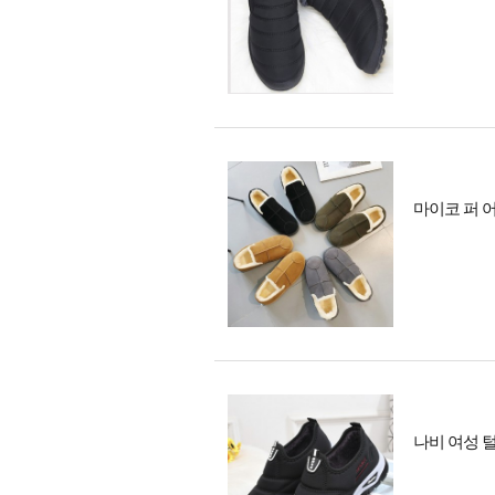
마이코 퍼 어그
나비 여성 털 