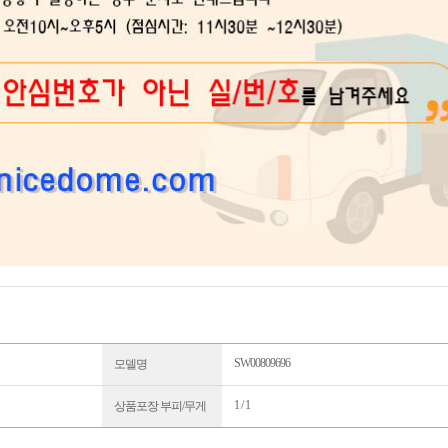
SW00809696
모델명
1 / 1
상품포장 부피/무게