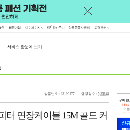
그인
회원가입
마이페이지
장바구니
상품공급사센터
고객센터
서비스 한눈에 보기
천
상품번호 : 63199477
랭킹점수 :
5,358
점
구매완
오늘
12,4
0 리피터 연장케이블 15M 골드 커
445,