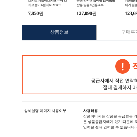
스카로 저글링스카프 유아 스
풍년 인덕션 압력솥 압력밥솥
키친플라
카프놀이 6컬러 60X60cm
밥통 찜통 8인용 4.3L
쇄기 블랜
7,850
127,090
123,6
원
원
구매후기
상품정보
상세설명 이미지 사용여부
사용허용
상품이미지는 상품을 공급받는 기
은 상품공급자에게 있기 때문에 저
입력을 절대 입력할 수 없습니다.