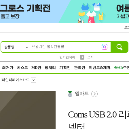
로
상품명
10
1
2
5
6
7
8
9
키링
파우치
말랑이
선풍기
가방
양말
짱구
텀블러
2
1
1
7
3
3
모자
인기검색어
4
미니
23
최저가
베스트
MD관
땡처리
기획전
판촉관
이벤트&제휴
꾹AI:
추
기타인터페이스카드
엠마트
Coms USB 2.
넥터