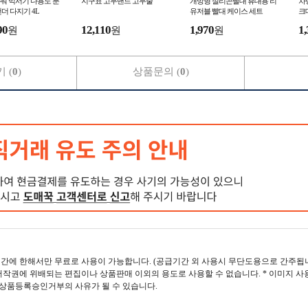
워 믹서기 다용도 분
지구표 고무밴드 고무줄
개방형 실리콘빨대 휴대용 리
차
더 다지기 4L
유저블 빨대 케이스 세트
크
90
12,110
1,970
1,
원
원
원
 (
0
)
상품문의 (
0
)
간에 한해서만 무료로 사용이 가능합니다. (공급기간 외 사용시 무단도용으로 간주됩니
작권에 위배되는 편집이나 상품판매 이외의 용도로 사용할 수 없습니다. * 이미지 사
 상품등록승인거부의 사유가 될 수 있습니다.