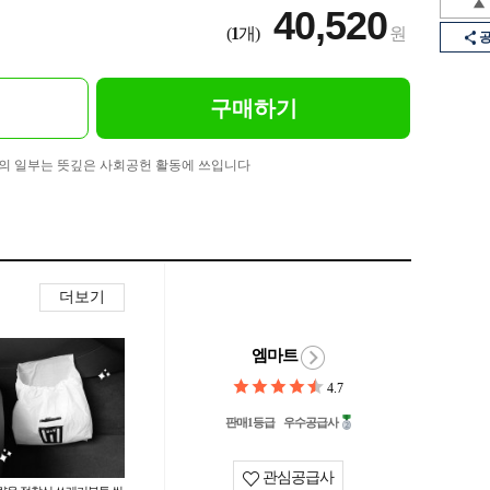
40,520
(
1
개)
원
구매하기
의 일부는 뜻깊은 사회공헌 활동에 쓰입니다
더보기
엠마트
4.7
판매1등급
우수공급사
관심공급사