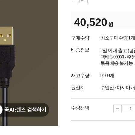
40,520
원
구매수량
최소구매수량
1
개
배송정보
2일 이내 출고
(
택배 3,000원 /
묶음배송 불가능
재고수량
9,999개
원산지
수입산 / 아시아 /
수량선택