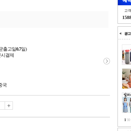
고
158
광고
평균출고일
0.7
일)
 주문시결제
 중국
1
/
10