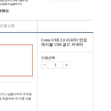
량용 접착식 쓰레기봉투 씽
대 캠핑 비닐봉투 3개
330
원
반품교환
Coms USB 2.0 리피터 연장
케이블 15M 골드 커넥터
수량선택
다.) 상품이미지 저작권
용 허용여부 외 다른 내용