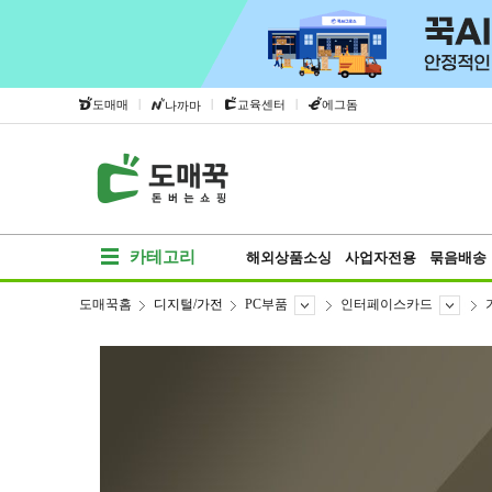
|
|
|
도매매
교육센터
에그돔
나까마
카테고리
해외상품소싱
사업자전용
묶음배송
도매꾹홈
디지털/가전
PC부품
인터페이스카드