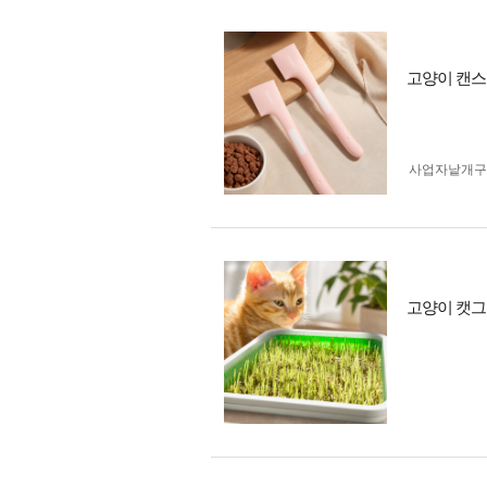
고양이 캔스
사업자 낱개
고양이 캣그