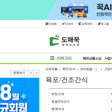
|
|
|
도매매
나까마
교육센터
에그돔
카테고리
해외상품소싱
사업
도매꾹홈
취미/도서
반려동물
고양
전체보기
육포/건조간식
트릿/스틱
동결건조간식
빵/케이크