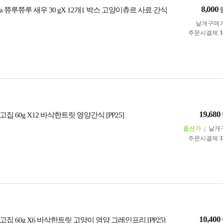
8,000
 쮸루쮸루 새우 30 gX 12개1 박스 고양이츄르 사료 간식
낱개구매
주문시결제
3
19,680
집 60g X12 바삭한트릿 영양간식 [PP25]
옵션가
낱개
주문시결제
3
10,400
집 60g X6 바삭한트릿 고양이 영양 그레인프리 [PP25]