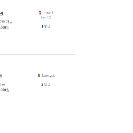
konan1
원
(ine22)
구매가능
1
등급
,000
원
1mongsil
원
2
가능
등급
,000
원