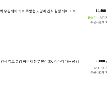
14,400
싹 수경재배 키트 뚜껑형 고양이 간식 힐링 재배 키트
옵션가
낱개
주문시결제
3
8,000
 간식 츄르 츄잉 파우치 쮸루 연어 30g 강아지 대용량 강
낱개구매
주문시결제
3