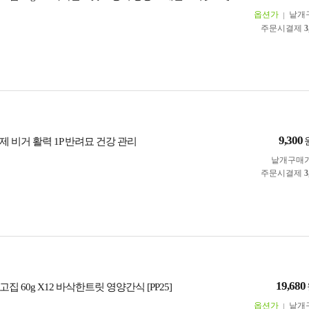
옵션가
낱개
주문시결제
3
9,300
 비거 활력 1P 반려묘 건강 관리
낱개구매
주문시결제
3
19,680
집 60g X12 바삭한트릿 영양간식 [PP25]
옵션가
낱개