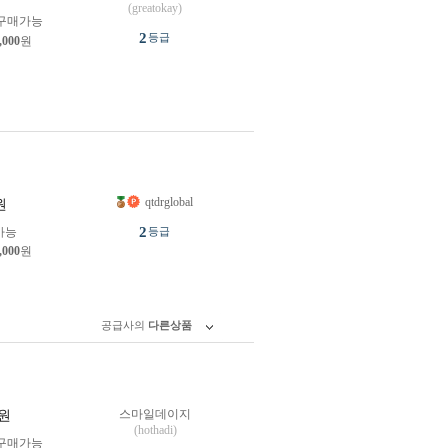
(greatokay)
구매가능
2
등급
,000
원
qtdrglobal
원
2
가능
등급
,000
원
공급사의
다른상품
스마일데이지
원
(hothadi)
구매가능