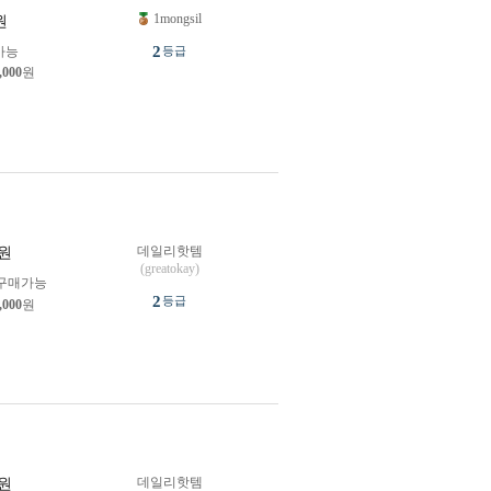
1mongsil
원
2
가능
등급
,000
원
데일리핫템
원
(greatokay)
구매가능
2
등급
,000
원
데일리핫템
원