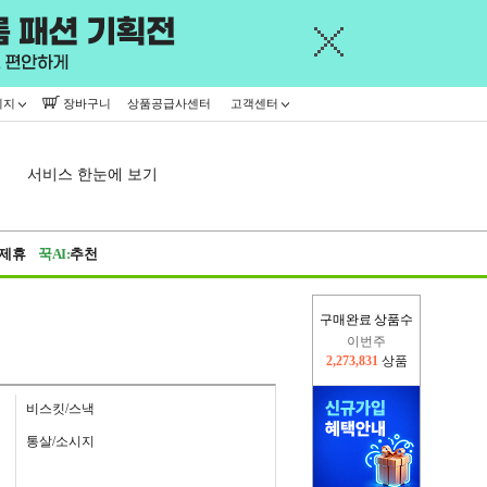
이지
장바구니
상품공급사센터
고객센터
서비스 한눈에 보기
제휴
꾹AI:
추천
구매완료 상품수
이번주
2,273,831
상품
지난주
2,326,527
상품
비스킷/스낵
통살/소시지