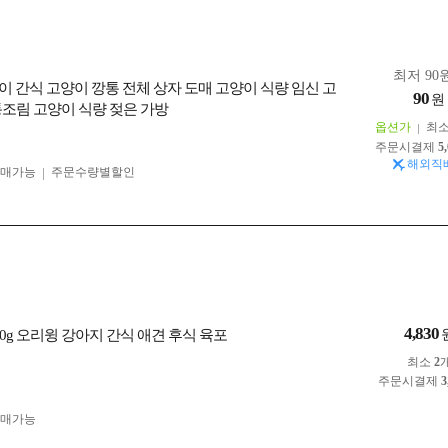
최저 90원
이 간식 고양이 깡통 전체 상자 도매 고양이 식량 임신 고
90
원
통조림 고양이 식량 젖은 가방
옵션가
최
주문시결제
5
해외직
구매가능
주문수량별할인
4,830
0g 오리윙 강아지 간식 애견 후식 육포
최소
2
주문시결제
3
구매가능