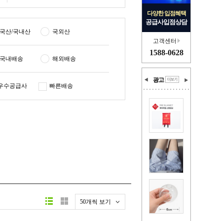
다양한 입점혜택
공급사입점상담
국산/국내산
국외산
고객센터
1588-0628
국내배송
해외배송
광고
우수공급사
빠른배송
50개씩 보기