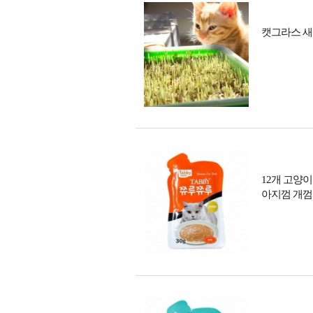
캣그라스 새
12개 고양이
아지껌 개껌