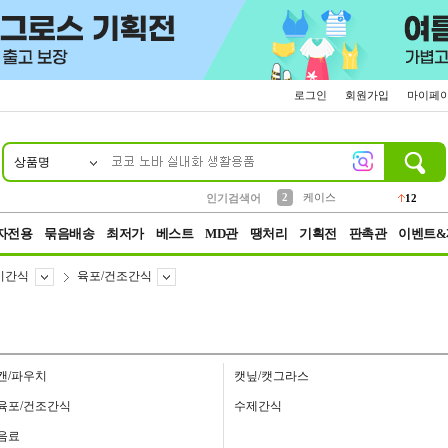
로그인
회원가입
마이페
상품명
10
1
4
5
6
7
8
9
파우치
등산
벨트
실리콘
양말
모자
양산
여성패션
152
395
555
12
1
1
5
3
2
케이스
인기검색어
12
3
생수
454
자전용
묶음배송
최저가
베스트
MD관
땡처리
기획전
판촉관
이벤트&
이간식
육포/건조간식
캔/파우치
캣닢/캣그라스
육포/건조간식
수제간식
음료