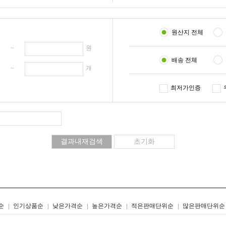
원산지 전체
원 ~
원
배송 전체
개 ~
개
최저가인증
리스트형
갤러리형
순
인기상품순
낮은가격순
높은가격순
적은판매단위순
많은판매단위순