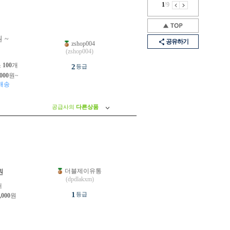
1
/
9
 ~
공유하기
zshop004
(zshop004)
소
100
개
2
등급
,000
원~
배송
공급사의
다른상품
더블제이유통
원
(dpdlakxm)
개
1
등급
,000
원