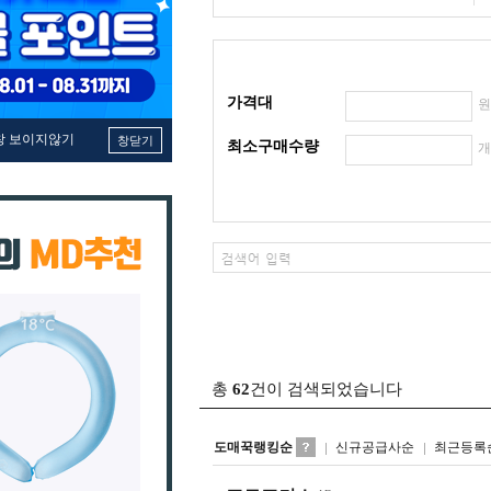
가격대
창 보이지않기
창닫기
최소구매수량
총
62
건이 검색되었습니다
도매꾹랭킹순
신규공급사순
최근등록