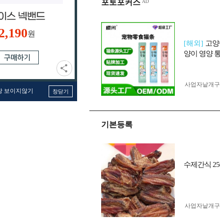
포토포커스
2,190
원
[해외]
고양
양이 영양 
사업자 낱개
창 보이지않기
창닫기
기본등록
수제간식 25
사업자 낱개