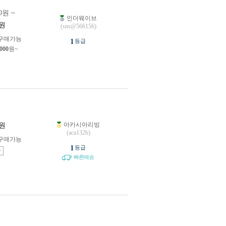
0원 ~
인더웨이브
원
(sns@566156)
구매가능
1
등급
,000
원~
아카시아리빙
원
(aca132b)
구매가능
1
등급
송
빠른배송