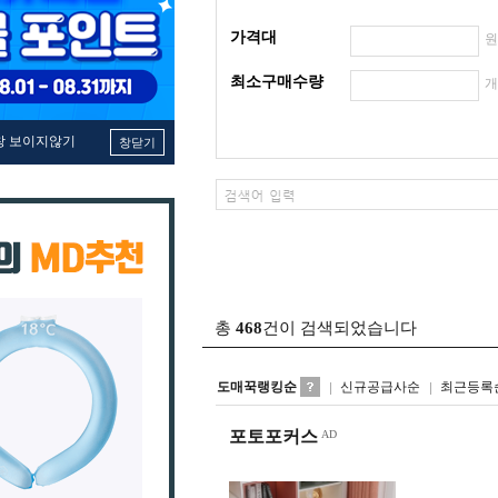
가격대
최소구매수량
창 보이지않기
창닫기
총
468
건이 검색되었습니다
도매꾹랭킹순
신규공급사순
최근등록
포토포커스