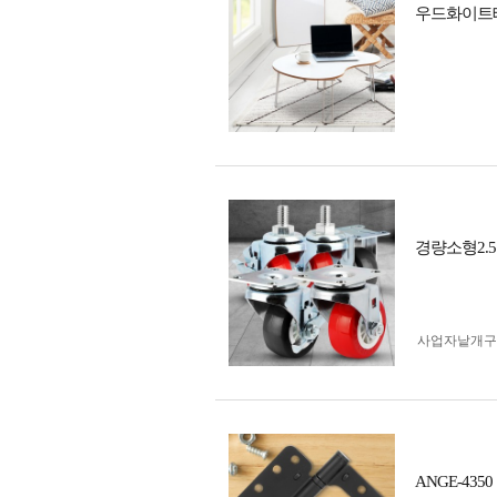
우드화이트테
경량소형2.
사업자 낱개
ANGE-43