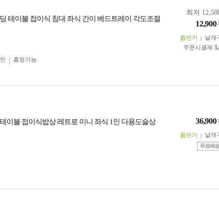
최저 12,50
딩 테이블 접이식 침대 좌식 간이 베드트레이 각도조절
12,900
옵션가
낱개
주문시결제
3
인
흥정가능
36,900
테이블 접이식밥상 레트로 미니 좌식 1인 다용도술상
옵션가
낱개
무료배