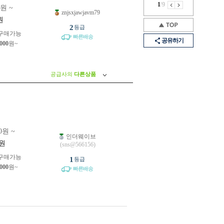
1
/
9
0원 ~
znjsxjawjavm79
원
2
등급
구매가능
빠른배송
공유하기
,000
원~
공급사의
다른상품
0원 ~
인더웨이브
원
(sns@566156)
구매가능
1
등급
,000
원~
빠른배송