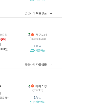
공급사의
다른상품
,040
원
친구도매
60
(myrealgreen)
원
개
1
등급
,000
원
빠른배송
공급사의
다른상품
아이쇼핑
원
(younku)
개
1
등급
,750
원~
빠른배송