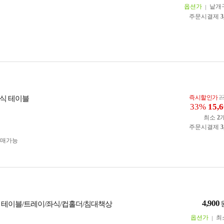
옵션가
낱개
주문시결제
3
즉시할인가
2
식 테이블
33%
15,
최소
2
주문시결제
3
구매가능
4,900
 테이블/트레이/좌식/컵홀더/침대책상
옵션가
최