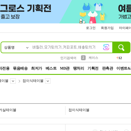
로그인
회원가입
마이페
상품명
10
1
4
5
6
7
8
9
파우치
등산
벨트
실리콘
양말
모자
양산
여성패션
152
395
555
12
1
1
5
3
2
케이스
인기검색어
12
3
생수
454
자전용
묶음배송
최저가
베스트
MD관
땡처리
기획전
판촉관
이벤트&
테이블
접이식테이블
거실테이블
접이식테이블