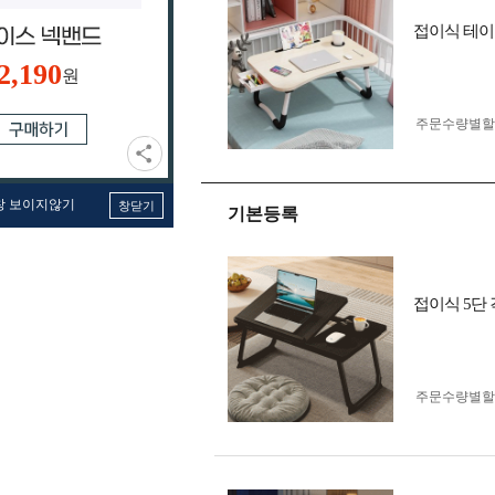
접이식 테이
2,190
원
주문수량별할
창 보이지않기
창닫기
기본등록
접이식 5단
주문수량별할