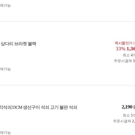
구매가능
즉시할인가
2
식 상다리 브라켓 블랙
33%
1,3
최소
4
주문시결제
3
구매가능
2,190
석쇠33CM 생선구이 석쇠 고기 불판 석쇠
최소
5
주문시결제
2
구매가능