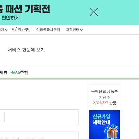
이지
장바구니
상품공급사센터
고객센터
서비스 한눈에 보기
제휴
꾹AI:
추천
지난주
구매완료 상품수
2,326,527
상품
이번주
2,306,907
상품