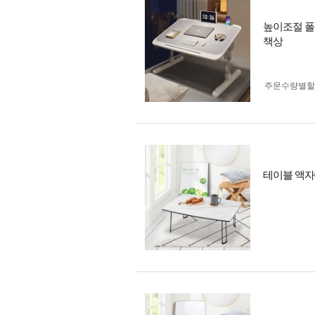
높이조절 폴
책상
주문수량별할
테이블 액자