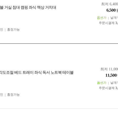
최저 6,40
블 거실 침대 캠핑 좌식 책상 거치대
6,500
옵션가
낱개
주문시결제
3
인
흥정가능
최저 11,00
 각도조절 베드 트레이 좌식 독서 노트북 테이블
11,500
옵션가
낱개
주문시결제
3
인
흥정가능