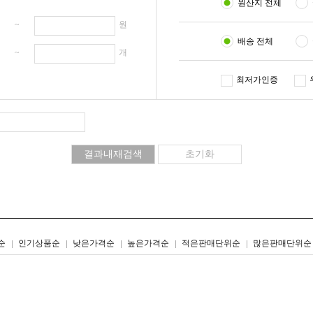
원산지 전체
원 ~
원
배송 전체
개 ~
개
최저가인증
리스트형
갤러리형
순
인기상품순
낮은가격순
높은가격순
적은판매단위순
많은판매단위순