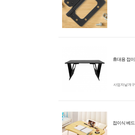
휴대용 접이
사업자 낱개
접이식 베드