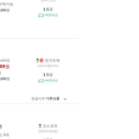
(aca132b)
구매가능
1
등급
,000
원
빠른배송
3,400
원
친구도매
600
(myrealgreen)
원
개
1
등급
,000
원
빠른배송
공급사의
다른상품
인스포트
원
(kayusejong)
소
3
개