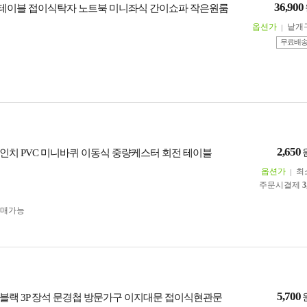
36,900
이블 접이식탁자 노트북 미니좌식 간이쇼파 작은원룸
옵션가
낱개
무료배
2,650
5인치 PVC 미니바퀴 이동식 중량케스터 회전 테이블
옵션가
최
주문시결제
3
구매가능
5,700
50 블랙 3P 장석 문경첩 방문가구 이지대문 접이식현관문