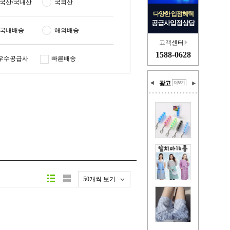
국산/국내산
국외산
다양한 입점혜택
공급사입점상담
국내배송
해외배송
고객센터
1588-0628
우수공급사
빠른배송
광고
50개씩 보기