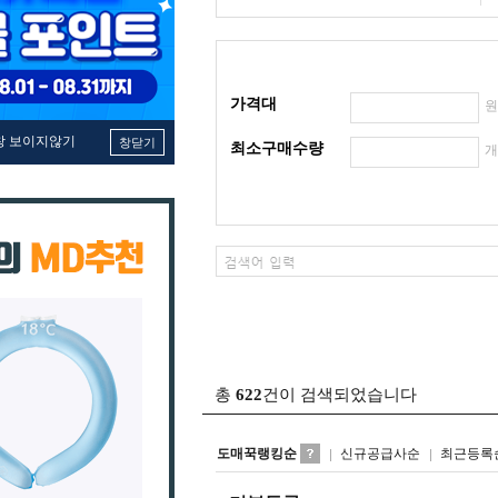
가격대
창 보이지않기
창닫기
최소구매수량
총
622
건이 검색되었습니다
도매꾹랭킹순
신규공급사순
최근등록