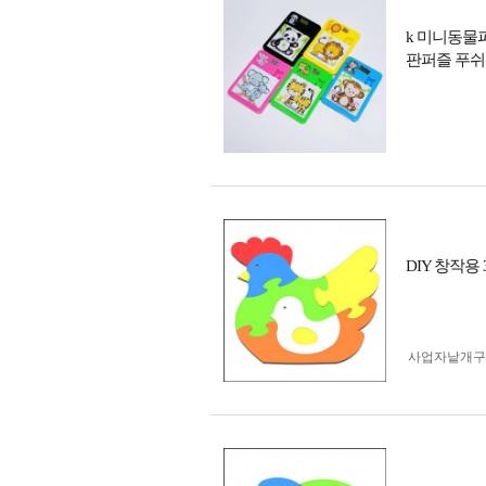
k 미니동물퍼
판퍼즐 푸쉬
DIY 창작용 3
사업자 낱개