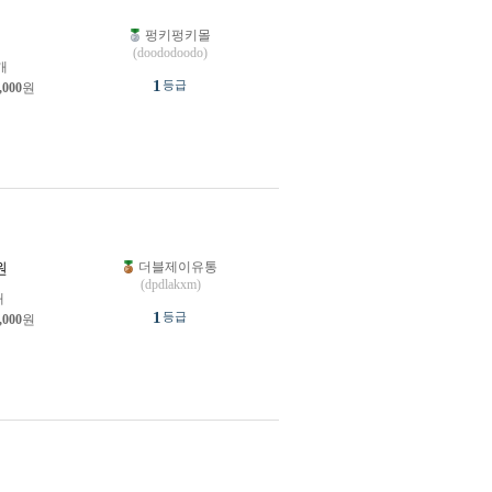
펑키펑키몰
원
(doododoodo)
개
1
등급
,000
원
더블제이유통
원
(dpdlakxm)
개
1
등급
,000
원