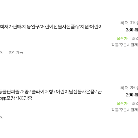
최저 310
최저가판매/지능완구/어린이선물사은품/유치원/어린이
330
옵션가
최
착불/주문시결
인
흥정가능
최저 280
동물판퍼즐 / 5종 / 슬라이더형 / 어린이날선물사은품 / 단
290
pp포장 / KC인증
옵션가
최
착불/주문시결
인