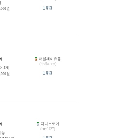
개
1
등급
,000
원
더블제이유통
원
(dpdlakxm)
소
4
개
1
등급
,000
원
차니스토어
원
(cns0427)
가능
등급