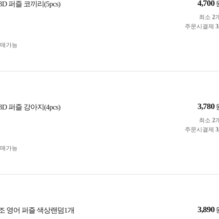
4,700
3D 퍼즐 코끼리(5pcs)
최소
2
주문시결제
3
구매가능
3,780
3D 퍼즐 강아지(4pcs)
최소
2
주문시결제
3
구매가능
3,890
구조 영어 퍼즐 색상랜덤1개