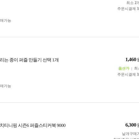
최소
2
주문시결제
3
구매가능
1,460
리는 종이 퍼즐 만들기 선택 1개
옵션가
최
주문시결제
3
구매가능
6,300
치티니핑 시즌6 퍼즐스티커북 9000
낱개구매