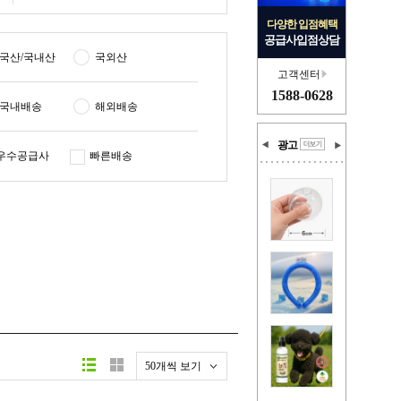
다양한 입점혜택
공급사입점상담
국산/국내산
국외산
고객센터
1588-0628
국내배송
해외배송
광고
우수공급사
빠른배송
50개씩 보기