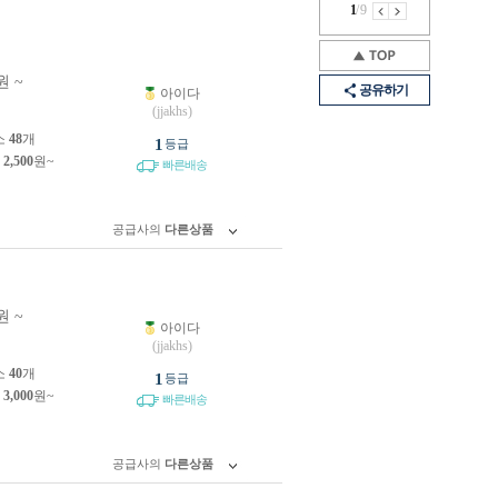
1
/
9
원 ~
공유하기
아이다
원
(jjakhs)
소
48
개
1
등급
제
2,500
원~
빠른배송
공급사의
다른상품
원 ~
아이다
원
(jjakhs)
소
40
개
1
등급
제
3,000
원~
빠른배송
공급사의
다른상품