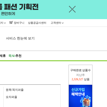
이지
장바구니
상품공급사센터
고객센터
서비스 한눈에 보기
제휴
꾹AI:
추천
구매완료 상품수
이번주
2,309,404
상품
지난주
2,326,527
상품
원목/꼭지퍼즐
숫자퍼즐