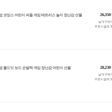
26,350
 코잉스 어린이 퍼즐 게임 테트리스 놀이 장난감 선물
낱개구매
주문시결제
3
28,230
 폴드잇 보드 순발력 게임 장난감 어린이 선물
낱개구매
주문시결제
3