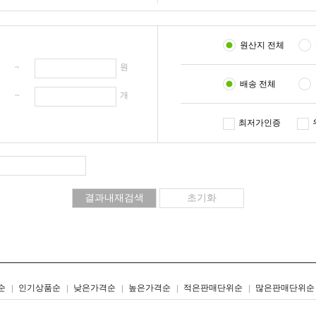
원산지 전체
원 ~
원
배송 전체
개 ~
개
최저가인증
리스트형
갤러리형
순
인기상품순
낮은가격순
높은가격순
적은판매단위순
많은판매단위순