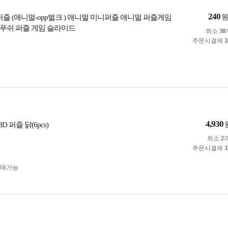
240
즐 (애니멀-opp벌크 ) 애니멀 미니퍼즐 애니멀 퍼즐게임
푸쉬 퍼즐 게임 슬라이드
최소
30
주문시결제
3
4,930
D 퍼즐 닭(6pcs)
최소
2
주문시결제
3
구매가능