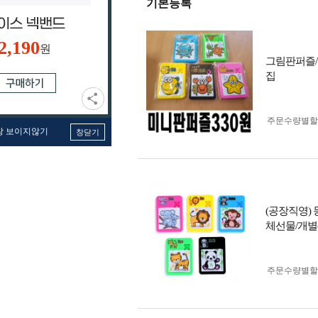
기본등록
2,190
원
그림판퍼즐/
집
주문수량별할
창 보이지않기
창닫기
(공장직영) 
체선물/개별o
주문수량별할