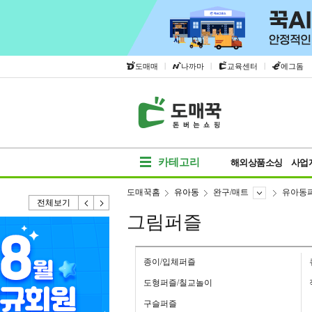
|
|
|
도매매
나까마
교육센터
에그돔
카테고리
해외상품소싱
사업
도매꾹홈
유아동
완구/매트
유아동
전체보기
그림퍼즐
종이/입체퍼즐
도형퍼즐/칠교놀이
구슬퍼즐