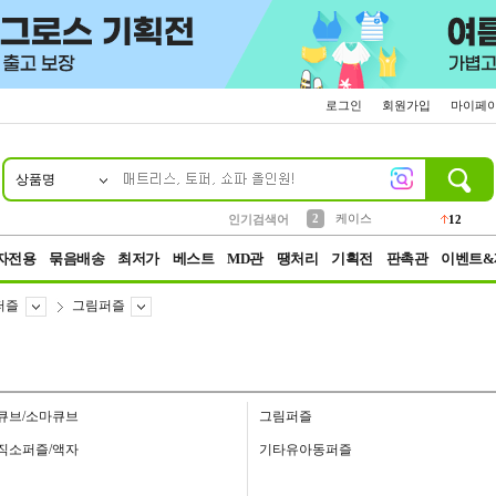
로그인
회원가입
마이페
상품명
10
1
4
5
6
7
8
9
파우치
등산
벨트
실리콘
양말
모자
양산
여성패션
152
395
555
12
1
1
5
3
2
케이스
인기검색어
12
3
생수
454
자전용
묶음배송
최저가
베스트
MD관
땡처리
기획전
판촉관
이벤트&
퍼즐
그림퍼즐
큐브/소마큐브
그림퍼즐
직소퍼즐/액자
기타유아동퍼즐